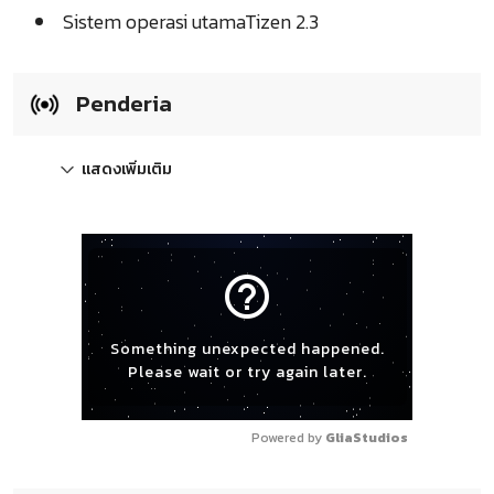
Sistem operasi utamaTizen 2.3
Penderia
แสดงเพิ่มเติม
help_outline
Something unexpected happened.
Please wait or try again later.
Powered by 
GliaStudios