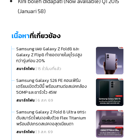
Kini boleh didapati (Now available) Q1 2015
(Januari 58)
เนื้อหา
ที่เกี่ยวข้อง
Samsung เผย Galaxy Z Fold8 และ
Galaxy Z Flip8 ทำยอดขายในยุโรปสูง
กว่ารุ่นก่อน 20%
สมาร์ทโฟน
| 15 ชั่วโมงที่แล้ว
Samsung Galaxy S26 FE คอนเฟิร์ม
เตรียมเปิดตัวปีนี้ พร้อมสานต่อสเปคกล้อง
50MP และชาร์จไว 45W
สมาร์ทโฟน
| 6 ส.ค. 69
Samsung Galaxy Z Fold 8 Ultra ยกระ
ดับสมาร์ตโฟนจอพับด้วย Flex Titanium
พร้อมอัปเกรดสเปคจอสุดเนียนตา
สมาร์ทโฟน
| 3 ส.ค. 69