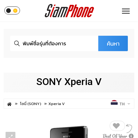
ค้นหา
SONY Xperia V
โซนี่ (SONY)
Xperia V
TH