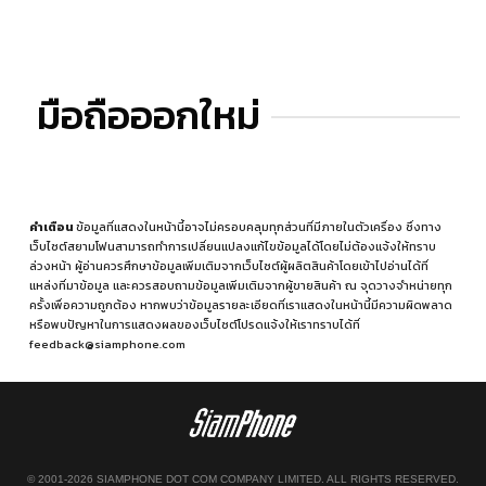
มือถือออกใหม่
คำเตือน
ข้อมูลที่แสดงในหน้านี้อาจไม่ครอบคลุมทุกส่วนที่มีภายในตัวเครื่อง ซึ่งทาง
เว็บไซต์สยามโฟนสามารถทำการเปลี่ยนแปลงแก้ไขข้อมูลได้โดยไม่ต้องแจ้งให้ทราบ
ล่วงหน้า ผู้อ่านควรศึกษาข้อมูลเพิ่มเติมจากเว็บไซต์ผู้ผลิตสินค้าโดยเข้าไปอ่านได้ที่
แหล่งที่มาข้อมูล
และควรสอบถามข้อมูลเพิ่มเติมจากผู้ขายสินค้า ณ จุดวางจำหน่ายทุก
ครั้งเพื่อความถูกต้อง หากพบว่าข้อมูลรายละเอียดที่เราแสดงในหน้านี้มีความผิดพลาด
หรือพบปัญหาในการแสดงผลของเว็บไซต์โปรดแจ้งให้เราทราบได้ที่
feedback@siamphone.com
© 2001-2026 SIAMPHONE DOT COM COMPANY LIMITED. ALL RIGHTS RESERVED.