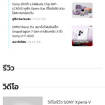
Sony เปิดตัว LinkBuds Clip (WF-
LC900) หูฟัง Open-Ear ดีไซน์คลิป สวม
ใส่สบายตลอดวัน
หูฟัง Earbuds
| 27 ม.ค. 69
OPPO Reno 15c สมาร์ตโฟนชิปเซ็ต
Snapdragon 7 Gen 4 กล้องหลัง 3 ตัว
Sony LYT-600
สมาร์ทโฟน
| 18 ธ.ค. 68
รีวิว
วิดีโอ
วิดีโอรีวิว SONY Xperia V