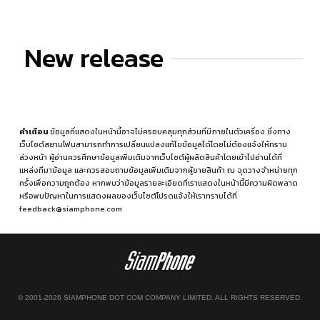
New release
คำเตือน
ข้อมูลที่แสดงในหน้านี้อาจไม่ครอบคลุมทุกส่วนที่มีภายในตัวเครื่อง ซึ่งทาง
เว็บไซต์สยามโฟนสามารถทำการเปลี่ยนแปลงแก้ไขข้อมูลได้โดยไม่ต้องแจ้งให้ทราบ
ล่วงหน้า ผู้อ่านควรศึกษาข้อมูลเพิ่มเติมจากเว็บไซต์ผู้ผลิตสินค้าโดยเข้าไปอ่านได้ที่
แหล่งที่มาข้อมูล
และควรสอบถามข้อมูลเพิ่มเติมจากผู้ขายสินค้า ณ จุดวางจำหน่ายทุก
ครั้งเพื่อความถูกต้อง หากพบว่าข้อมูลรายละเอียดที่เราแสดงในหน้านี้มีความผิดพลาด
หรือพบปัญหาในการแสดงผลของเว็บไซต์โปรดแจ้งให้เราทราบได้ที่
feedback@siamphone.com
© 2001-2026 SIAMPHONE DOT COM COMPANY LIMITED. ALL RIGHTS RESERVED.