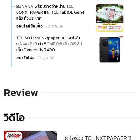
BaNANA พร้อมวางจำหน่าย TCL
60NXTPAPER และ TCL Tab10L Gen4
แล้ว ทั่วประเทศ
ออนไลน์ช้อปปิ้ง
| 30 ต.ค. 68
TCL 60 Ultra Nxtpaper สมาร์ตโฟน
กล้องหลัง 3 ตัว 50MP มีกันสั่น OIS ชิป
เซ็ต Dimensity 7400
สมาร์ทโฟน
| 22 ส.ค. 68
Review
วิดีโอ
วิดีโอรีวิว TCL NXTPAPAER 11