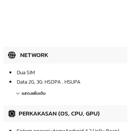
NETWORK
Dua SIM
Data 2G, 3G: HSDPA , HSUPA
แสดงเพิ่มเติม
PERKAKASAN (OS, CPU, GPU)
Sistem operasi utamaAndroid 4.2 (Jelly Bean)