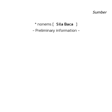
Sumber
* nonems [
Sila Baca
]
- Preliminary information -