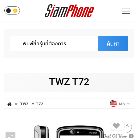
ค้นหา
TWZ T72
TWZ
T72
MS