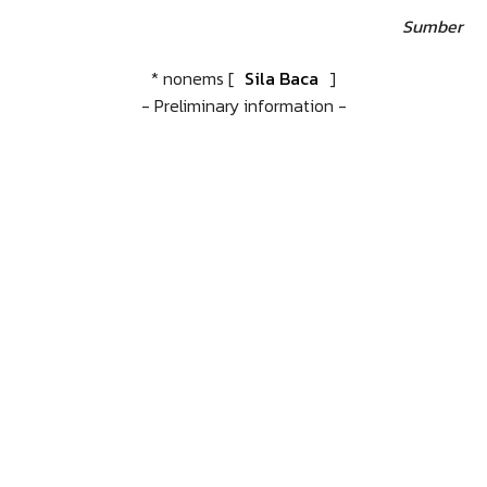
Sumber
* nonems [
Sila Baca
]
- Preliminary information -