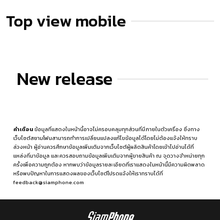
Top view mobile
New release
คำเตือน
ข้อมูลที่แสดงในหน้านี้อาจไม่ครอบคลุมทุกส่วนที่มีภายในตัวเครื่อง ซึ่งทาง
เว็บไซต์สยามโฟนสามารถทำการเปลี่ยนแปลงแก้ไขข้อมูลได้โดยไม่ต้องแจ้งให้ทราบ
ล่วงหน้า ผู้อ่านควรศึกษาข้อมูลเพิ่มเติมจากเว็บไซต์ผู้ผลิตสินค้าโดยเข้าไปอ่านได้ที่
แหล่งที่มาข้อมูล
และควรสอบถามข้อมูลเพิ่มเติมจากผู้ขายสินค้า ณ จุดวางจำหน่ายทุก
ครั้งเพื่อความถูกต้อง หากพบว่าข้อมูลรายละเอียดที่เราแสดงในหน้านี้มีความผิดพลาด
หรือพบปัญหาในการแสดงผลของเว็บไซต์โปรดแจ้งให้เราทราบได้ที่
feedback@siamphone.com