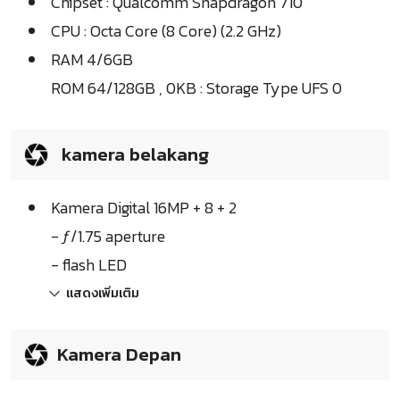
Chipset : Qualcomm Snapdragon 710
CPU : Octa Core (8 Core) (2.2 GHz)
RAM 4/6GB
ROM 64/128GB , 0KB : Storage Type UFS 0
kamera belakang
Kamera Digital 16MP + 8 + 2
- ƒ/1.75 aperture
- flash LED
แสดงเพิ่มเติม
Kamera Depan