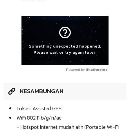
help_outline
Something unexpected happened.
Please wait or try again later.
Powered by 
GliaStudios
KESAMBUNGAN
Lokasi: Assisted GPS
WiFi 802.11 b/g/n/ac
- Hotspot Internet mudah alih (Portable Wi-Fi