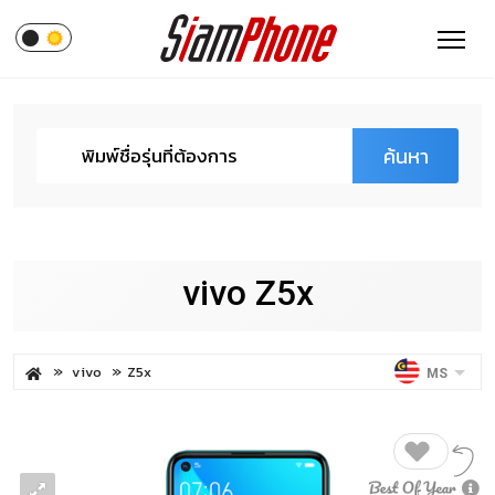
ค้นหา
vivo Z5x
vivo
Z5x
MS