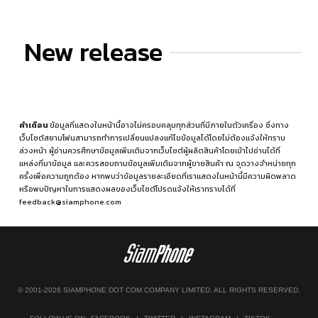
New release
คำเตือน
ข้อมูลที่แสดงในหน้านี้อาจไม่ครอบคลุมทุกส่วนที่มีภายในตัวเครื่อง ซึ่งทาง
เว็บไซต์สยามโฟนสามารถทำการเปลี่ยนแปลงแก้ไขข้อมูลได้โดยไม่ต้องแจ้งให้ทราบ
ล่วงหน้า ผู้อ่านควรศึกษาข้อมูลเพิ่มเติมจากเว็บไซต์ผู้ผลิตสินค้าโดยเข้าไปอ่านได้ที่
แหล่งที่มาข้อมูล
และควรสอบถามข้อมูลเพิ่มเติมจากผู้ขายสินค้า ณ จุดวางจำหน่ายทุก
ครั้งเพื่อความถูกต้อง หากพบว่าข้อมูลรายละเอียดที่เราแสดงในหน้านี้มีความผิดพลาด
หรือพบปัญหาในการแสดงผลของเว็บไซต์โปรดแจ้งให้เราทราบได้ที่
feedback@siamphone.com
© 2001-2026 SIAMPHONE DOT COM COMPANY LIMITED. ALL RIGHTS RESERVED.