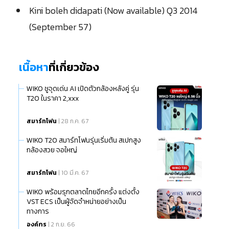
Kini boleh didapati (Now available) Q3 2014
(September 57)
เนื้อหา
ที่เกี่ยวข้อง
WIKO ชูจุดเด่น AI เปิดตัวกล้องหลังคู่ รุ่น
T20 ในราคา 2,xxx
สมาร์ทโฟน
| 28 ก.ค. 67
WIKO T20 สมาร์ทโฟนรุ่นเริ่มต้น สเปกสูง
กล้องสวย จอใหญ่
สมาร์ทโฟน
| 10 มี.ค. 67
WIKO พร้อมรุกตลาดไทยอีกครั้ง แต่งตั้ง
VST ECS เป็นผู้จัดจำหน่ายอย่างเป็น
ทางการ
องค์กร
| 2 ก.ย. 66