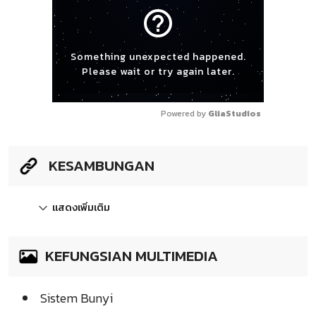
help_outline
Something unexpected happened.
Please wait or try again later.
Powered by 
GliaStudios
KESAMBUNGAN
แสดงเพิ่มเติม
KEFUNGSIAN MULTIMEDIA
Sistem Bunyi