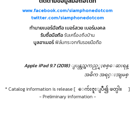
ติดตามข้อมูลมือถือได้ที่
www.facebook.com/siamphonedotcom
twitter.com/siamphonedotcom
ทำนายเบอร์มือถือ เบอร์สวย เบอร์มงคล
รับซื้อมือถือ
รับเครื่องถึงบ้าน
บูลอาเมอร์
ฟิล์มกระจกกันรอยมือถือ
Apple iPad 9.7 (2018) ျပန္လည္ၾကည့္ရႈစစ္ေဆးရန္
အဓိက အရင္းအျမစ္
* Catalog information is release [
ေက်းဇူးျပဳ၍ ဖတ္ပါ။
]
- Preliminary information -