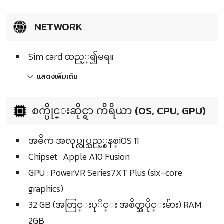
NETWORK
Sim card ထည့္၍မရ။
แสดงเพิ่มเติม
စက္ပိုင္းဆိုင္ရာ ကိရိယာ (OS, CPU, GPU)
အဓိက အလုပ္လုပ္သည့္စနစ္iOS 11
Chipset : Apple A10 Fusion
GPU : PowerVR Series7XT Plus (six-core
graphics)
32 GB (အတြင္းပုိင္း အစိတ္အပိုင္းမ်ား) RAM
2GB