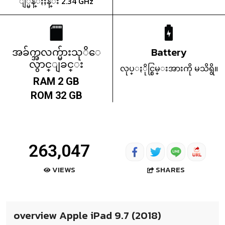
ျ္မန္ႏႈန္း 2.34 GHz
အခ်က္အလက္မ်ားသုိေ
Battery
လွာင္ျခင္း
လုပ္ႏိုင္စြမ္းအားကို မသိရွိ။
RAM 2 GB
ROM 32 GB
263,047
SHARES
VIEWS
overview Apple iPad 9.7 (2018)