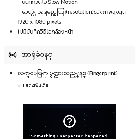
- บันทึกวิดีโอ Slow Motion
- ဓာတ္ပံုအရည္အေသြး(resolution)ของภาพสูงสุด
1920 x 1080 pixels
ไม่มีบันทึกวิดีโอกล้องหน้า
အာရုံခံစနစ္
လက္ေဗြရာ မွတ္ထားသည့္စနစ္ (Fingerprint)
แสดงเพิ่มเติม
help_outline
Something unexpected happened.