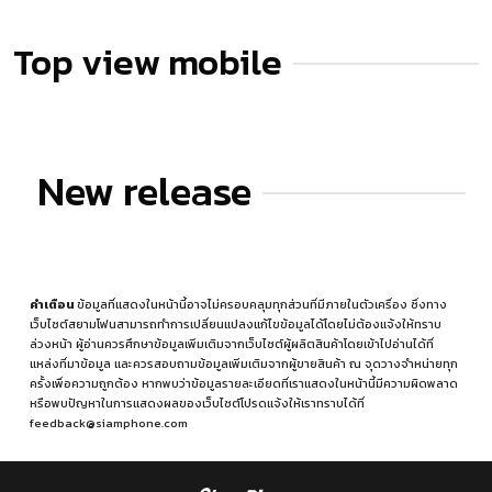
Top view mobile
New release
คำเตือน
ข้อมูลที่แสดงในหน้านี้อาจไม่ครอบคลุมทุกส่วนที่มีภายในตัวเครื่อง ซึ่งทาง
เว็บไซต์สยามโฟนสามารถทำการเปลี่ยนแปลงแก้ไขข้อมูลได้โดยไม่ต้องแจ้งให้ทราบ
ล่วงหน้า ผู้อ่านควรศึกษาข้อมูลเพิ่มเติมจากเว็บไซต์ผู้ผลิตสินค้าโดยเข้าไปอ่านได้ที่
แหล่งที่มาข้อมูล
และควรสอบถามข้อมูลเพิ่มเติมจากผู้ขายสินค้า ณ จุดวางจำหน่ายทุก
ครั้งเพื่อความถูกต้อง หากพบว่าข้อมูลรายละเอียดที่เราแสดงในหน้านี้มีความผิดพลาด
หรือพบปัญหาในการแสดงผลของเว็บไซต์โปรดแจ้งให้เราทราบได้ที่
feedback@siamphone.com