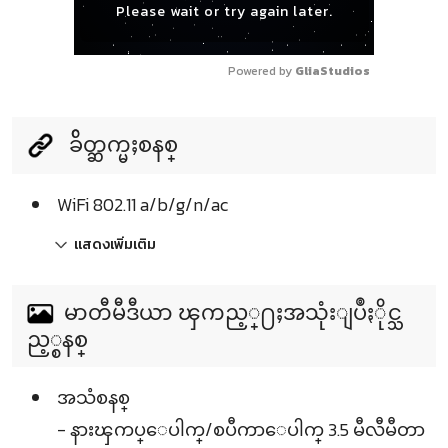
Please wait or try again later.
Powered by 
GliaStudios
ခ်ိတ္ဆက္မႈစနစ္
WiFi 802.11 a/b/g/n/ac
แสดงเพิ่มเติม
မာတီမီဒီယာ ၾကည့္႐ႈအသုံးျပဳႏိုင္သ
ည့္စနစ္
အသံစနစ္
- နားၾကပ္ေပါက္/စပီကာေပါက္ 3.5 မီလီမီတာ