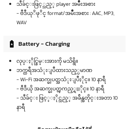
သီခ်င္းဖြင့္သည့္ player အမ်ဳိးအစား
- ဗီဒီယုိဖုိင္ format/အမ်ဳိးအစား : AAC, MP3,
WAV
Battery - Charging
လုပ္ႏိုင္စြမ္းအားကို မသိရွိ။
ဘက္ထရီအသံုးျပဳထားသည့္ပမာဏ
- Wi-Fi အဆက္မျပတ္အသံုးျပဳႏိုင္။ 10 နာရီ
- ဗီဒီယို အဆက္မျပတ္ၾကည့္ရႈႏိုင္။ 10 နာရီ
- သီခ်င္း ဖြင့္ႏိုင္သည့္ အခ်ိန္အတိုင္းအတာ 10
နာရီ