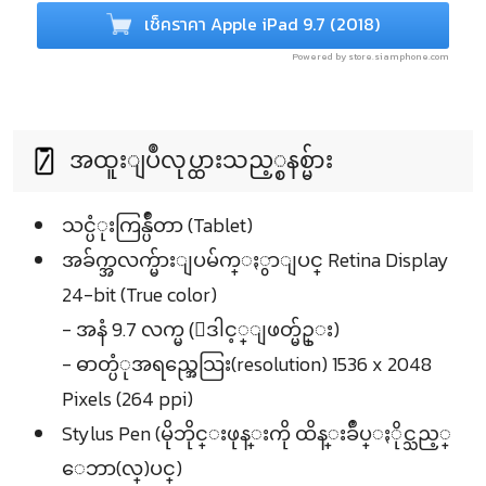
เช็คราคา Apple iPad 9.7 (2018)
Powered by store.siamphone.com
အထူးျပဳလုပ္ထားသည့္စနစ္မ်ား
သင္ပံုးကြန္ပ်ဳတာ (Tablet)
အခ်က္အလက္မ်ားျပမ်က္ႏွာျပင္ Retina Display
24-bit (True color)
- အနံ 9.7 လက္မ (ေဒါင့္ျဖတ္မ်ဥ္း)
- ဓာတ္ပံုအရည္အေသြး(resolution) 1536 x 2048
Pixels (264 ppi)
Stylus Pen (မိုဘိုင္းဖုန္းကို ထိန္းခ်ဳပ္ႏိုင္သည့္
ေဘာ(လ္)ပင္)