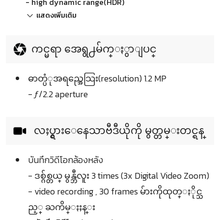
- high dynamic range(HDR)
แสดงเพิ่มเติม
ကင္မရာ အေရွ႕မ်က္ႏွာျပင္
ဓာတ္ပံုအရည္အေသြး(resolution) 1.2 MP
- ƒ/2.2 aperture
လႈပ္ရွားေနေသာဗီဒီယိုကို မွတ္တမ္းတင္ရန္
บันทึกวิดีโอกล้องหลัง
- ဒစ္ဂ်စ္တယ္ မွန္ဘီလူး 3 times (3x Digital Video Zoom)
- video recording , 30 frames မ်ားကိုထုတ္ႏိုင္သ
ည့္ ႀကိမ္ႏႈန္း