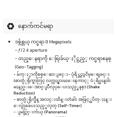
နောက်ကင်မရာ
ဒစ္ဂ်စ္တယ္ ကင္မရာ 8 Megapixels
- ƒ/2.4 aperture
- တည္ေနရာကို ေရြးခ်ယ္ႏိုင္သည့္ ကင္မရာစနစ္
(Geo-Tagging)
- မ်က္ႏွာကိုစစ္ေဆးျခင္း- ပုံရိပ္တည္ၿငိမ္ေစျခင္း
(ဓာတ္ပံုရိုက္ရာတြင္ လက္လႈပ္ရွားမႈေၾကာင့္ ပံုရိပ္မႈန္၀ါး
မႈနည္းေအာင္ျပဳလုပ္ေပးသည့္စနစ္) (Shake
Reduction)
- ဓာတ္ပံုရိုက္ခ်ိန္ အလင္းထိန္းတံခါး အဖြင့္အပိတ္ႏႈန္း
ေလွ်ာ့ခ်ေပးသည့္ခလုတ္ (Self-Timer)
- ျမင္ကြင္းက်ယ္ (Panorama)