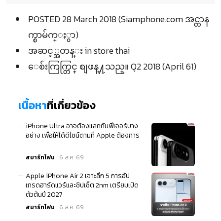
POSTED 28 March 2018 (Siamphone.com အင္တာန
က္စာမ်က္ႏွာ)
အဆင့္အတန္း in store thai
ေစ်းကြက္တြင္ စျဖန္႔သည္။ Q2 2018 (April 61)
เนื้อหา
ที่เกี่ยวข้อง
iPhone Ultra อาจต้องแลกกับฟีเจอร์บาง
อย่าง เพื่อให้ได้ดีไซน์ตามที่ Apple ต้องการ
สมาร์ทโฟน
| 6 ส.ค. 69
Apple iPhone Air 2 เจาะลึก 5 การอัป
เกรดฮาร์ดแวร์และชิปเซ็ต 2nm เตรียมเปิด
ตัวต้นปี 2027
สมาร์ทโฟน
| 6 ส.ค. 69