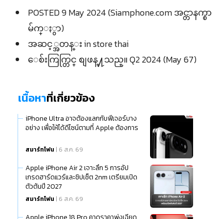
POSTED 9 May 2024 (Siamphone.com အင္တာနက္စာ
မ်က္ႏွာ)
အဆင့္အတန္း in store thai
ေစ်းကြက္တြင္ စျဖန္႔သည္။ Q2 2024 (May 67)
เนื้อหา
ที่เกี่ยวข้อง
iPhone Ultra อาจต้องแลกกับฟีเจอร์บาง
อย่าง เพื่อให้ได้ดีไซน์ตามที่ Apple ต้องการ
สมาร์ทโฟน
| 6 ส.ค. 69
Apple iPhone Air 2 เจาะลึก 5 การอัป
เกรดฮาร์ดแวร์และชิปเซ็ต 2nm เตรียมเปิด
ตัวต้นปี 2027
สมาร์ทโฟน
| 6 ส.ค. 69
Apple iPhone 18 Pro คาดราคาพุ่งเฉียด