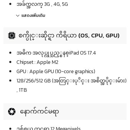
အခ်က္အလက္ 3G , 4G, 5G
แสดงเพิ่มเติม
စက္ပိုင္းဆိုင္ရာ ကိရိယာ (OS, CPU, GPU)
အဓိက အလုပ္လုပ္သည့္စနစ္iPad OS 17.4
Chipset : Apple M2
GPU : Apple GPU (10-core graphics)
128/256/512 GB (အတြင္းပုိင္း အစိတ္အပိုင္းမ်ား)
, 1TB
နောက်ကင်မရာ
ဒစ္ဂ်စ္တယ္ ကင္မရာ 12 Megapixels