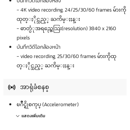
บันทึกวิดีโอกล้องหลัง
- 4K video recording, 24/25/30/60 frames မ်ားကို
ထုတ္ႏိုင္သည့္ ႀကိမ္ႏႈန္း
- ဓာတ္ပံုအရည္အေသြး(resolution) 3840 x 2160
pixels
บันทึกวิดีโอกล้องหน้า
- video recording, 25/30/60 frames မ်ားကိုထု
တ္ႏိုင္သည့္ ႀကိမ္ႏႈန္း
အာရုံခံစနစ္
ၿဂိဳင္ရိုစကုပ္ (Accelerometer)
แสดงเพิ่มเติม