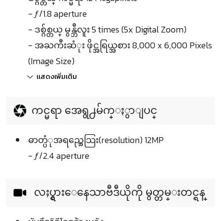
- ƒ/1.8 aperture
- ဒစ္ဂ်စ္တယ္ မွန္ဘီလူး 5 times (5x Digital Zoom)
- အႀကီးဆံုး ဖိုင္အရြယ္အစား 8,000 x 6,000 Pixels
(Image Size)
แสดงเพิ่มเติม
ကင္မရာ အေရွ႕မ်က္ႏွာျပင္
ဓာတ္ပံုအရည္အေသြး(resolution) 12MP
- ƒ/2.4 aperture
လႈပ္ရွားေနေသာဗီဒီယိုကို မွတ္တမ္းတင္ရန္