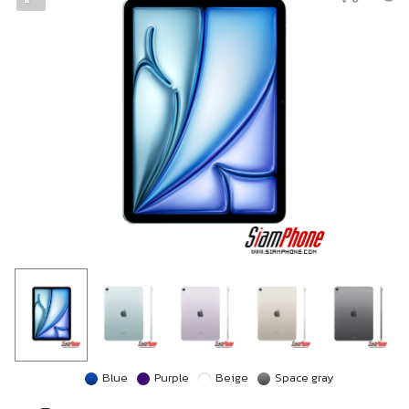
Blue
Purple
Beige
Space gray