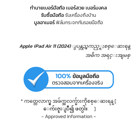
ทำนายเบอร์มือถือ เบอร์สวย เบอร์มงคล
รับซื้อมือถือ
รับเครื่องถึงบ้าน
บูลอาเมอร์
ฟิล์มกระจกกันรอยมือถือ
Apple iPad Air 11 (2024) ျပန္လည္ၾကည့္ရႈစစ္ေဆးရန္
အဓိက အရင္းအျမစ္
* ကတ္တေလာက္မွ အခ်က္အလက္မ်ားကိုစစ္ေဆးရန္ [
ေက်းဇူးျပဳ၍ ဖတ္ပါ။
]
- Approved information -