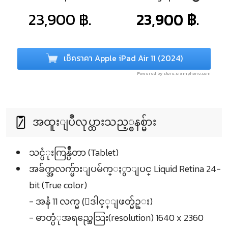
23,900 ฿.
23,900 ฿.
เช็คราคา Apple iPad Air 11 (2024)
Powered by store.siamphone.com
အထူးျပဳလုပ္ထားသည့္စနစ္မ်ား
သင္ပံုးကြန္ပ်ဳတာ (Tablet)
အခ်က္အလက္မ်ားျပမ်က္ႏွာျပင္ Liquid Retina 24-
bit (True color)
- အနံ 11 လက္မ (ေဒါင့္ျဖတ္မ်ဥ္း)
- ဓာတ္ပံုအရည္အေသြး(resolution) 1640 x 2360