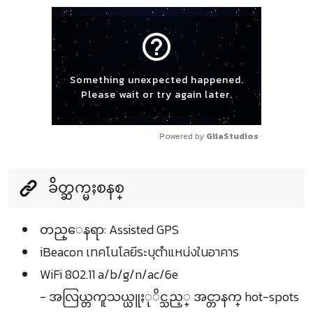
help_outline
Something unexpected happened.
Please wait or try again later.
Powered by 
GliaStudios
ခ်ိတ္ဆက္မႈစနစ္
တည္ေနရာ: Assisted GPS
iBeacon เทคโนโลยีระบุตำแหน่งในอาคาร
WiFi 802.11 a/b/g/n/ac/6e
- အလြယ္တကူသယ္ယူႏုိင္သည့္ အင္တာနက္ hot-spots