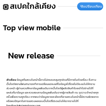
สเปคใกล้เคียง
เปรียบเทียบ
Top view mobile
New release
คำเตือน
ข้อมูลที่แสดงในหน้านี้อาจไม่ครอบคลุมทุกส่วนที่มีภายในตัวเครื่อง ซึ่งทาง
เว็บไซต์สยามโฟนสามารถทำการเปลี่ยนแปลงแก้ไขข้อมูลได้โดยไม่ต้องแจ้งให้ทราบ
ล่วงหน้า ผู้อ่านควรศึกษาข้อมูลเพิ่มเติมจากเว็บไซต์ผู้ผลิตสินค้าโดยเข้าไปอ่านได้ที่
แหล่งที่มาข้อมูล
และควรสอบถามข้อมูลเพิ่มเติมจากผู้ขายสินค้า ณ จุดวางจำหน่ายทุก
ครั้งเพื่อความถูกต้อง หากพบว่าข้อมูลรายละเอียดที่เราแสดงในหน้านี้มีความผิดพลาด
หรือพบปัญหาในการแสดงผลของเว็บไซต์โปรดแจ้งให้เราทราบได้ที่
feedback@siamphone.com