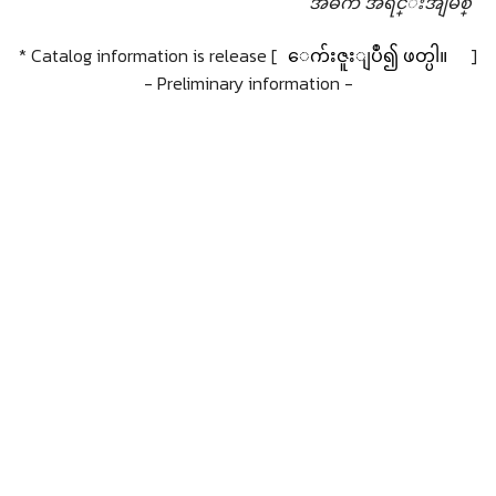
အဓိက အရင္းအျမစ္
* Catalog information is release [
ေက်းဇူးျပဳ၍ ဖတ္ပါ။
]
- Preliminary information -