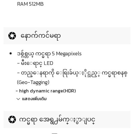
RAM 512MB
နောက်ကင်မရာ
ဒစ္ဂ်စ္တယ္ ကင္မရာ 5 Megapixels
- မီးေရာင္ LED
- တည္ေနရာကို ေရြးခ်ယ္ႏိုင္သည့္ ကင္မရာစနစ္
(Geo-Tagging)
- high dynamic range(HDR)
แสดงเพิ่มเติม
ကင္မရာ အေရွ႕မ်က္ႏွာျပင္