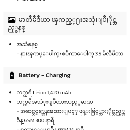
မာတီမီဒီယာ ၾကည့္႐ႈအသုံးျပဳႏိုင္သ
ည့္စနစ္
အသံစနစ္
- နားၾကပ္ေပါက္/စပီကာေပါက္ 3.5 မီလီမီတာ
Battery - Charging
ဘက္ထရီ Li-ion 1,420 mAh
ဘက္ထရီအသံုးျပဳထားသည့္ပမာဏ
- အဆင္သင့္အေနအထားျဖင့္ ဖုန္းဖြင့္ထားႏိုင္သည့္အ
ခ်ိန္ GSM 300 နာရီ
- စကားေျပာခ်ိန္ GSM 14 နာရီ