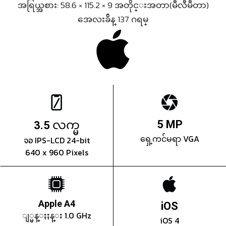
အရြယ္အစား: 58.6 × 115.2 × 9 အတိုင္းအတာ(မီလီမီတာ)
အေလးခ်ိန္ 137 ဂရမ္
လက္မ
5 MP
3.5
ရှေ့ကင်မရာ VGA
จอ IPS-LCD 24-bit
640 x 960 Pixels
Apple A4
iOS
ျ္မန္ႏႈန္း 1.0 GHz
iOS 4