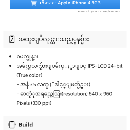
เช็คราคา Apple iPhone 4 8GB
Powered by store.siamphone.com
အထူးျပဳလုပ္ထားသည့္စနစ္မ်ား
စမတ္ဖုန္း
အခ်က္အလက္မ်ားျပမ်က္ႏွာျပင္ IPS-LCD 24-bit
(True color)
- အနံ 3.5 လက္မ (ေဒါင့္ျဖတ္မ်ဥ္း)
- ဓာတ္ပံုအရည္အေသြး(resolution) 640 x 960
Pixels (330 ppi)
Build