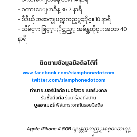
- စကားေျပာခ်ိန္ 3G 7 နာရီ
- ဗီဒီယို အဆက္မျပတ္ၾကည့္ရႈႏိုင္။ 10 နာရီ
- သီခ်င္း ဖြင့္ႏိုင္သည့္ အခ်ိန္အတိုင္းအတာ 40
နာရီ
ติดตามข้อมูลมือถือได้ที่
www.facebook.com/siamphonedotcom
twitter.com/siamphonedotcom
ทำนายเบอร์มือถือ เบอร์สวย เบอร์มงคล
รับซื้อมือถือ
รับเครื่องถึงบ้าน
บูลอาเมอร์
ฟิล์มกระจกกันรอยมือถือ
Apple iPhone 4 8GB ျပန္လည္ၾကည့္ရႈစစ္ေဆးရန္