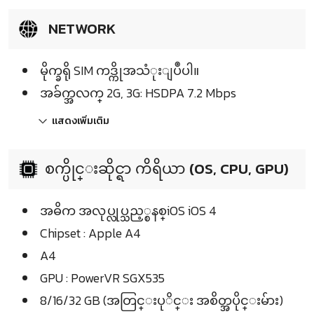
NETWORK
မိုက္ခရို SIM ကဒ္ကိုအသံုးျပဳပါ။
အခ်က္အလက္ 2G, 3G: HSDPA 7.2 Mbps
แสดงเพิ่มเติม
စက္ပိုင္းဆိုင္ရာ ကိရိယာ (OS, CPU, GPU)
အဓိက အလုပ္လုပ္သည့္စနစ္iOS iOS 4
Chipset : Apple A4
A4
GPU : PowerVR SGX535
8/16/32 GB (အတြင္းပုိင္း အစိတ္အပိုင္းမ်ား)