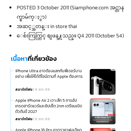
POSTED 3 October 2011 (Siamphone.com အင္တာန
က္စာမ်က္ႏွာ)
အဆင့္အတန္း in store thai
ေစ်းကြက္တြင္ စျဖန္႔သည္။ Q4 2011 (October 54)
เนื้อหา
ที่เกี่ยวข้อง
iPhone Ultra อาจต้องแลกกับฟีเจอร์บาง
อย่าง เพื่อให้ได้ดีไซน์ตามที่ Apple ต้องการ
สมาร์ทโฟน
| 6 ส.ค. 69
Apple iPhone Air 2 เจาะลึก 5 การอัป
เกรดฮาร์ดแวร์และชิปเซ็ต 2nm เตรียมเปิด
ตัวต้นปี 2027
สมาร์ทโฟน
| 6 ส.ค. 69
Apple iPhone 18 Pro คาดราคาพุ่งเฉียด