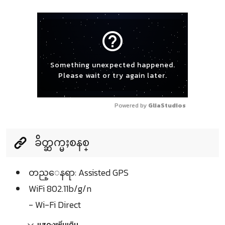
help_outline
Something unexpected happened.
Please wait or try again later.
Powered by 
GliaStudios
ခ်ိတ္ဆက္မႈစနစ္
တည္ေနရာ: Assisted GPS
WiFi 802.11b/g/n
- Wi-Fi Direct
แสดงเพิ่มเติม