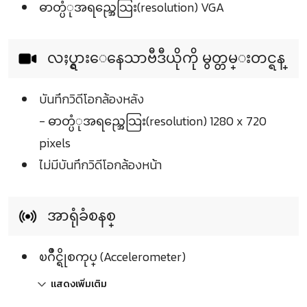
ဓာတ္ပံုအရည္အေသြး(resolution) VGA
လႈပ္ရွားေနေသာဗီဒီယိုကို မွတ္တမ္းတင္ရန္
บันทึกวิดีโอกล้องหลัง
- ဓာတ္ပံုအရည္အေသြး(resolution) 1280 x 720
pixels
ไม่มีบันทึกวิดีโอกล้องหน้า
အာရုံခံစနစ္
ၿဂိဳင္ရိုစကုပ္ (Accelerometer)
แสดงเพิ่มเติม