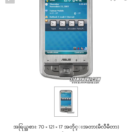
အရြယ္အစား: 70 × 121 × 17 အတိုင္းအတာ(မီလီမီတာ)