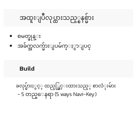
အထူးျပဳလုပ္ထားသည့္စနစ္မ်ား
စမတ္ဖုန္း
အခ်က္အလက္မ်ားျပမ်က္ႏွာျပင္
Build
ခလုပ္မ်ားႏွင့္ ထည့္သြင္းထားသည့္ စာလံုးမ်ား
- 5 တည္ေနရာ (5 ways Navi-Key)