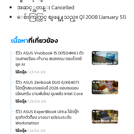
အဆင့္အတန္း Cancelled
ေစ်းကြက္တြင္ စျဖန္႔သည္။ Q1 2008 (January 51)
เนื้อหา
ที่เกี่ยวข้อง
รีวิว ASUS Vivobook 15 (X1504MA) ตัว
จบสายเรียน-ทำงาน สเปคครบ ตอบโจทย์
ยุค AI
โน๊ตบุ๊ค
| 23 ก.ค. 69
รีวิว ASUS Zenbook DUO (UX8407)
โน้ตบุ๊กสองจอแห่งปี 2026 ขอบชนขอบ
เนียนกริบ บานพับใหม่ ขุมพลัง Intel Core
Ultra (Series 3)
โน๊ตบุ๊ค
| 29 มิ.ย. 69
รีวิว ASUS ExpertBook Ultra โน้ตบุ๊ก
ธุรกิจตัวท็อป บางเบา แต่แรงระดับ
Workstation
โน๊ตบุ๊ค
| 24 มิ.ย. 69