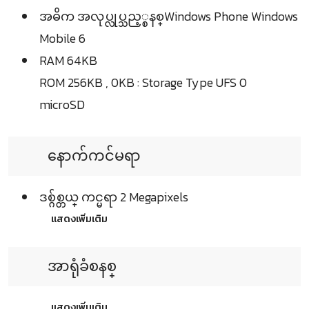
အဓိက အလုပ္လုပ္သည့္စနစ္Windows Phone Windows
Mobile 6
RAM 64KB
ROM 256KB , 0KB : Storage Type UFS 0
microSD
နောက်ကင်မရာ
ဒစ္ဂ်စ္တယ္ ကင္မရာ 2 Megapixels
แสดงเพิ่มเติม
အာရုံခံစနစ္
แสดงเพิ่มเติม