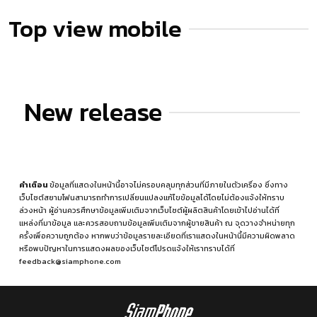
Top view mobile
New release
คำเตือน
ข้อมูลที่แสดงในหน้านี้อาจไม่ครอบคลุมทุกส่วนที่มีภายในตัวเครื่อง ซึ่งทาง
เว็บไซต์สยามโฟนสามารถทำการเปลี่ยนแปลงแก้ไขข้อมูลได้โดยไม่ต้องแจ้งให้ทราบ
ล่วงหน้า ผู้อ่านควรศึกษาข้อมูลเพิ่มเติมจากเว็บไซต์ผู้ผลิตสินค้าโดยเข้าไปอ่านได้ที่
แหล่งที่มาข้อมูล
และควรสอบถามข้อมูลเพิ่มเติมจากผู้ขายสินค้า ณ จุดวางจำหน่ายทุก
ครั้งเพื่อความถูกต้อง หากพบว่าข้อมูลรายละเอียดที่เราแสดงในหน้านี้มีความผิดพลาด
หรือพบปัญหาในการแสดงผลของเว็บไซต์โปรดแจ้งให้เราทราบได้ที่
feedback@siamphone.com