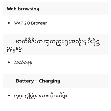
Web browsing
WAP 2.0 Browser
မာတီမီဒီယာ ၾကည့္႐ႈအသုံးျပဳႏိုင္သ
ည့္စနစ္
အသံစနစ္
Battery - Charging
လုပ္ႏိုင္စြမ္းအားကို မသိရွိ။