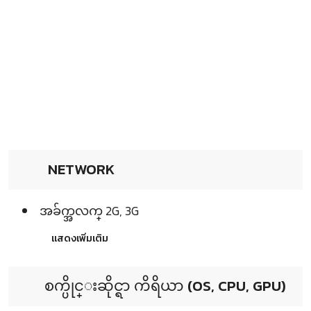
NETWORK
အခ်က္အလက္ 2G, 3G
แสดงเพิ่มเติม
စက္ပိုင္းဆိုင္ရာ ကိရိယာ (OS, CPU, GPU)