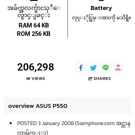
အခ်က္အလက္မ်ားသုိေ
Battery
လွာင္ျခင္း
လုပ္ႏိုင္စြမ္းအားကို မသိရွိ။
RAM 64 KB
ROM 256 KB
206,298
SHARES
VIEWS
overview ASUS P550
POSTED 3 January 2008 (Siamphone.com အင္တာန
က္စာမ်က္ႏွာ)