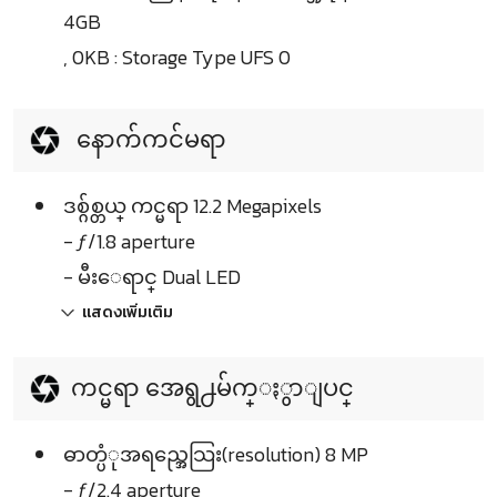
4GB
, 0KB : Storage Type UFS 0
နောက်ကင်မရာ
ဒစ္ဂ်စ္တယ္ ကင္မရာ 12.2 Megapixels
- ƒ/1.8 aperture
- မီးေရာင္ Dual LED
แสดงเพิ่มเติม
ကင္မရာ အေရွ႕မ်က္ႏွာျပင္
ဓာတ္ပံုအရည္အေသြး(resolution) 8 MP
- ƒ/2.4 aperture