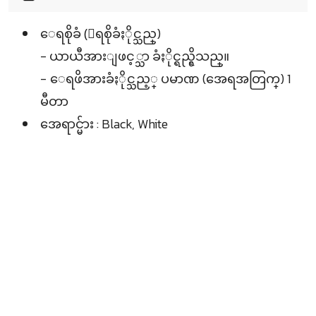
ေရစိုခံ (ေရစိုခံႏိုင္သည္)
- ယာယီအားျဖင့္သာ ခံႏိုင္ရည္ရွိသည္။
- ေရဖိအားခံႏိုင္သည့္ ပမာဏ (အေရအတြက္) 1
မီတာ
အေရာင္မ်ား : Black, White