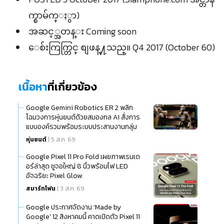
က္စာမ်က္ႏွာ)
အဆင့္အတန္း Coming soon
ေစ်းကြက္တြင္ စျဖန္႔သည္။ Q4 2017 (October 60)
เนื้อหา
ที่เกี่ยวข้อง
Google Gemini Robotics ER 2 พลิก
โฉมวงการหุ่นยนต์ด้วยสมองกล AI สั่งการ
แบบองค์รวมพร้อมระบบประสานงานกลุ่ม
หุ่นยนต์
| 5 ส.ค. 69
Google Pixel 11 Pro Fold เผยภาพเรนเด
อร์ล่าสุด ชูจอใหญ่ 8 นิ้วพร้อมไฟ LED
อัจฉริยะ Pixel Glow
สมาร์ทโฟน
| 3 ส.ค. 69
Google ประกาศจัดงาน ‘Made by
Google’ 12 สิงหาคมนี้ คาดเปิดตัว Pixel 11