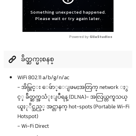
Something unexpected happened.
Please wait or try again later.
Powered by 
GliaStudios
ခ်ိတ္ဆက္မႈစနစ္
WiFi 802.11 a/b/g/n/ac
- အိမ္တြင္း ေဖ်ာ္ေျဖမႈအတြက္ network ႏွ
င့္ ခ်ိတ္ဆက္အသံုးျပဳရန္ (DLNA)- အလြယ္တကူသယ္
ယူႏုိင္သည့္ အင္တာနက္ hot-spots (Portable Wi-Fi
Hotspot)
- Wi-Fi Direct