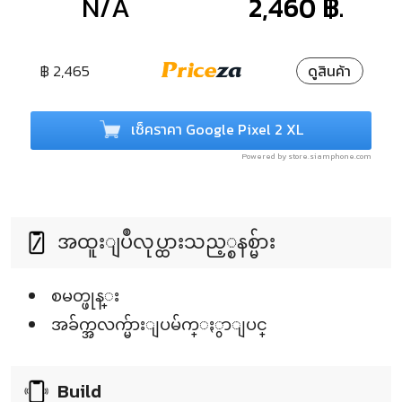
N/A
2,460 ฿.
฿ 2,465
ดูสินค้า
เช็คราคา Google Pixel 2 XL
Powered by store.siamphone.com
အထူးျပဳလုပ္ထားသည့္စနစ္မ်ား
စမတ္ဖုန္း
အခ်က္အလက္မ်ားျပမ်က္ႏွာျပင္
Build