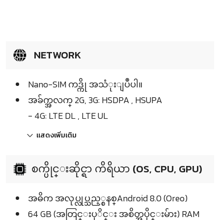
NETWORK
Nano-SIM ကဒ္ကို အသံုးျပဳပါ။
အခ်က္အလက္ 2G, 3G: HSDPA , HSUPA
- 4G: LTE DL , LTE UL
แสดงเพิ่มเติม
စက္ပိုင္းဆိုင္ရာ ကိရိယာ (OS, CPU, GPU)
အဓိက အလုပ္လုပ္သည့္စနစ္Android 8.0 (Oreo)
64 GB (အတြင္းပုိင္း အစိတ္အပိုင္းမ်ား) RAM