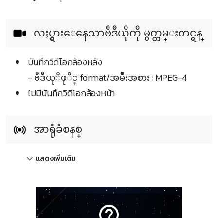
လႈပ္ရွားေနေသာဗီဒီယိုကို မွတ္တမ္းတင္ရန္
บันทึกวิดีโอกล้องหลัง
- ဗီဒီယုိဖုိင္ format/အမ်ဳိးအစား : MPEG-4
ไม่มีบันทึกวิดีโอกล้องหน้า
အာရုံခံစနစ္
แสดงเพิ่มเติม
help_outline