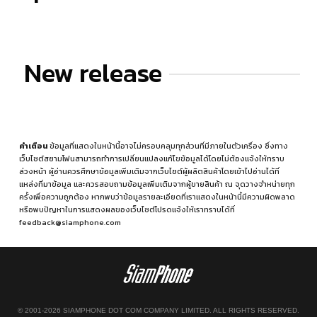
New release
คำเตือน
ข้อมูลที่แสดงในหน้านี้อาจไม่ครอบคลุมทุกส่วนที่มีภายในตัวเครื่อง ซึ่งทาง
เว็บไซต์สยามโฟนสามารถทำการเปลี่ยนแปลงแก้ไขข้อมูลได้โดยไม่ต้องแจ้งให้ทราบ
ล่วงหน้า ผู้อ่านควรศึกษาข้อมูลเพิ่มเติมจากเว็บไซต์ผู้ผลิตสินค้าโดยเข้าไปอ่านได้ที่
แหล่งที่มาข้อมูล
และควรสอบถามข้อมูลเพิ่มเติมจากผู้ขายสินค้า ณ จุดวางจำหน่ายทุก
ครั้งเพื่อความถูกต้อง หากพบว่าข้อมูลรายละเอียดที่เราแสดงในหน้านี้มีความผิดพลาด
หรือพบปัญหาในการแสดงผลของเว็บไซต์โปรดแจ้งให้เราทราบได้ที่
feedback@siamphone.com
© 2001-2026 SIAMPHONE DOT COM COMPANY LIMITED. ALL RIGHTS RESERVED.