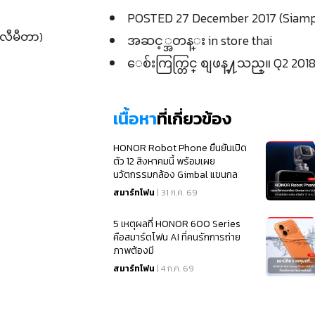
POSTED 27 December 2017 (Siamp
ီလီမီတာ)
အဆင့္အတန္း in store thai
ေစ်းကြက္တြင္ စျဖန္႔သည္။ Q2 2018 
เนื้อหา
ที่เกี่ยวข้อง
HONOR Robot Phone ยืนยันเปิด
ตัว 12 สิงหาคมนี้ พร้อมเผย
นวัตกรรมกล้อง Gimbal แขนกล
สุดล้ำจากคลิปแกะกล่อง
สมาร์ทโฟน
| 31 ก.ค. 69
5 เหตุผลที่ HONOR 600 Series
คือสมาร์ตโฟน AI ที่คนรักการถ่าย
ภาพต้องมี
สมาร์ทโฟน
| 4 ก.ค. 69