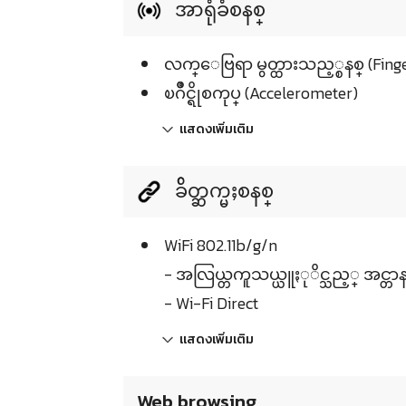
အာရုံခံစနစ္
လက္ေဗြရာ မွတ္ထားသည့္စနစ္ (Finge
ၿဂိဳင္ရိုစကုပ္ (Accelerometer)
แสดงเพิ่มเติม
ခ်ိတ္ဆက္မႈစနစ္
WiFi 802.11b/g/n
- အလြယ္တကူသယ္ယူႏုိင္သည့္ အင္တာနက
- Wi-Fi Direct
แสดงเพิ่มเติม
Web browsing