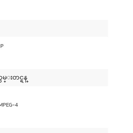
MP
တမ္းတင္ရန္
: MPEG-4