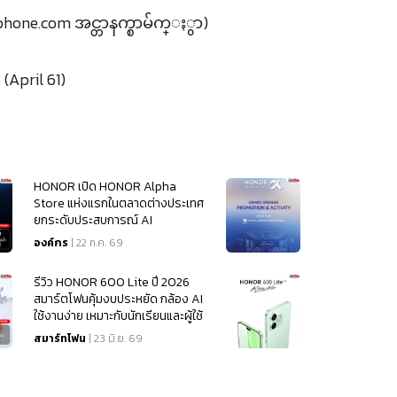
hone.com အင္တာနက္စာမ်က္ႏွာ)
(April 61)
HONOR เปิด HONOR Alpha
Store แห่งแรกในตลาดต่างประเทศ
ยกระดับประสบการณ์ AI
Ecosystem สู่ผู้บริโภคไทย
องค์กร
| 22 ก.ค. 69
รีวิว HONOR 600 Lite ปี 2026
สมาร์ตโฟนคุ้มงบประหยัด กล้อง AI
ใช้งานง่าย เหมาะกับนักเรียนและผู้ใช้
ทั่วไป
สมาร์ทโฟน
| 23 มิ.ย. 69