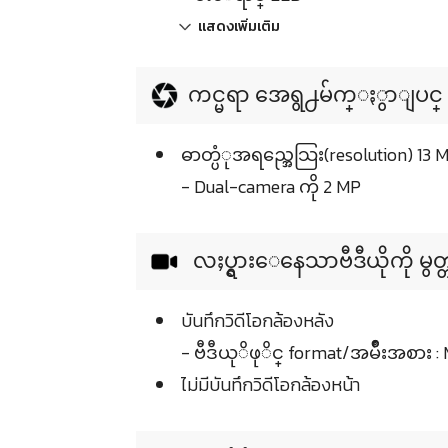
แสดงเพิ่มเติม
ကင္မရာ အေရွ႕မ်က္ႏွာျပင္
ဓာတ္ပံုအရည္အေသြး(resolution) 13 
- Dual-camera ကို 2 MP
လႈပ္ရွားေနေသာဗီဒီယိုကို မွတ္
บันทึกวิดีโอกล้องหลัง
- ဗီဒီယုိဖုိင္ format/အမ်ဳိးအစား 
ไม่มีบันทึกวิดีโอกล้องหน้า