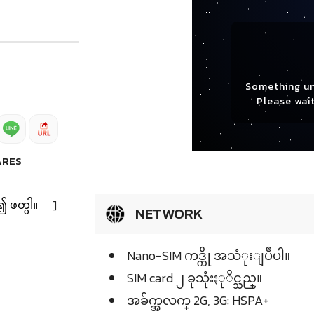
Something u
Please wait
ARES
၍ ဖတ္ပါ။
]
NETWORK
Nano-SIM ကဒ္ကို အသံုးျပဳပါ။
SIM card ၂ ခုသုံးႏုိင္သည္။
အခ်က္အလက္ 2G, 3G: HSPA+