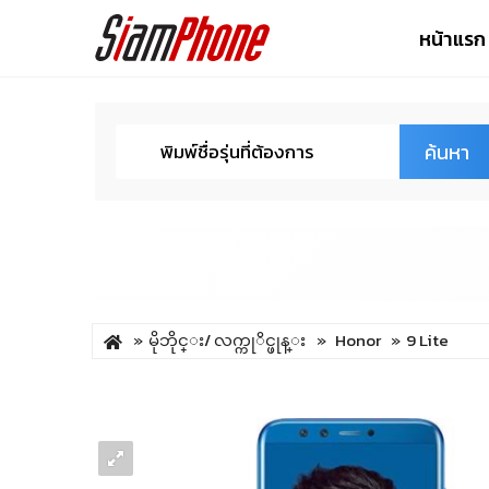
หน้าแรก
ค้นหา
မိုဘိုင္း/ လက္ကုိင္ဖုန္း
Honor
9 Lite