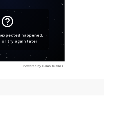
help_outline
nexpected happened.
 or try again later.
Powered by 
GliaStudios