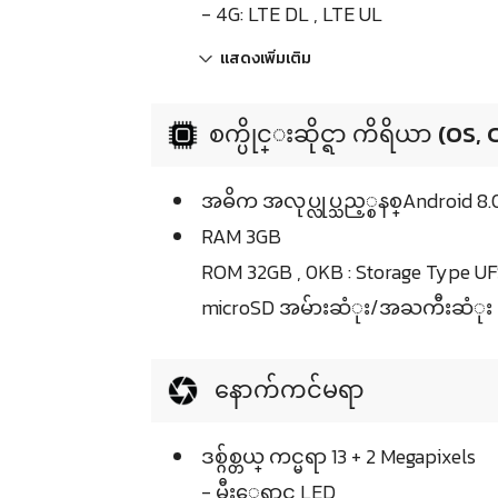
- 4G: LTE DL , LTE UL
แสดงเพิ่มเติม
စက္ပိုင္းဆိုင္ရာ ကိရိယာ (OS,
အဓိက အလုပ္လုပ္သည့္စနစ္Android 8.
RAM 3GB
ROM 32GB , 0KB : Storage Type UF
microSD အမ်ားဆံုး/အႀကီးဆံုး 
နောက်ကင်မရာ
ဒစ္ဂ်စ္တယ္ ကင္မရာ 13 + 2 Megapixels
- မီးေရာင္ LED