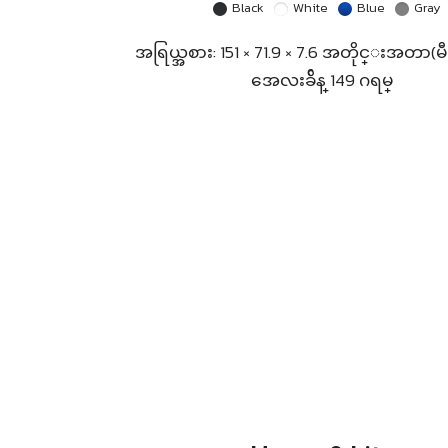
Black
White
Blue
Gray
အရြယ္အစား: 151 × 71.9 × 7.6 အတိုင္းအတာ(မ
အေလးခ်ိန္ 149 ဂရမ္