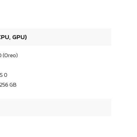
 CPU, GPU)
0 (Oreo)
S 0
256 GB