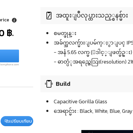
အထူးျပဳလုပ္ထားသည့္စနစ္မ်ား
price
0 ฿.
စမတ္ဖုန္း
အခ်က္အလက္မ်ားျပမ်က္ႏွာျပင္ IPS-
- အနံ 5.65 လက္မ (ေဒါင့္ျဖတ္မ်ဥ္း)
- ဓာတ္ပံုအရည္အေသြး(resolution) 21
.siamphone.com
Build
Capacitive Gorilla Glass
အေရာင္မ်ား : Black, White, Blue, Gray
เปรียบเทียบ