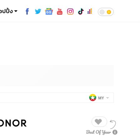
อปปิ้ง
MY