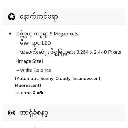
နောက်ကင်မရာ
ဒစ္ဂ်စ္တယ္ ကင္မရာ 8 Megapixels
- မီးေရာင္ LED
- အႀကီးဆံုး ဖိုင္အရြယ္အစား 3,264 x 2,448 Pixels
(Image Size)
- White Balance
(Automatic, Sunny, Cloudy, Incandescent,
Fluorescent)
แสดงเพิ่มเติม
အာရုံခံစနစ္