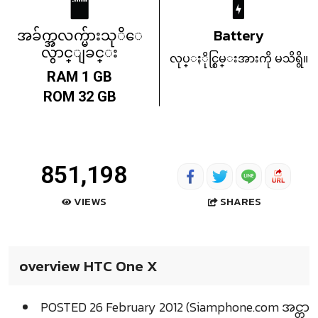
အခ်က္အလက္မ်ားသုိေ
Battery
လွာင္ျခင္း
လုပ္ႏိုင္စြမ္းအားကို မသိရွိ။
RAM 1 GB
ROM 32 GB
851,198
SHARES
VIEWS
overview HTC One X
POSTED 26 February 2012 (Siamphone.com အင္တာ