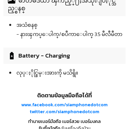
မာတီမီဒီယာ ၾကည့္႐ႈအသုံးျပဳႏိုင္သ
ည့္စနစ္
အသံစနစ္
- နားၾကပ္ေပါက္/စပီကာေပါက္ 3.5 မီလီမီတာ
Battery - Charging
လုပ္ႏိုင္စြမ္းအားကို မသိရွိ။
ติดตามข้อมูลมือถือได้ที่
www.facebook.com/siamphonedotcom
twitter.com/siamphonedotcom
ทำนายเบอร์มือถือ เบอร์สวย เบอร์มงคล
รับซื้อมือถือ
รับเครื่องถึงบ้าน