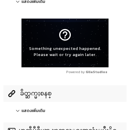
แสดงเพิ่มเติม
help_outline
Something unexpected happened.
Please wait or try again later.
Powered by 
GliaStudios
ခ်ိတ္ဆက္မႈစနစ္
แสดงเพิ่มเติม