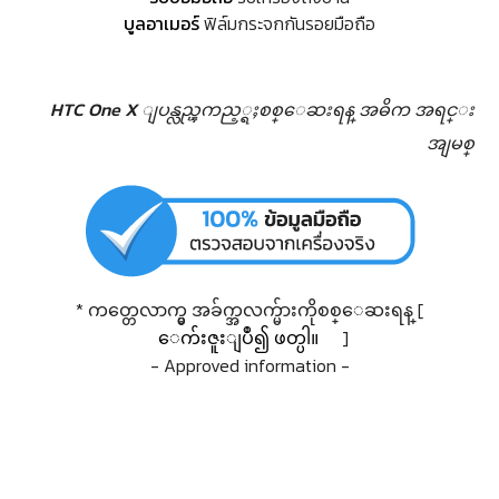
บูลอาเมอร์
ฟิล์มกระจกกันรอยมือถือ
HTC One X ျပန္လည္ၾကည့္ရႈစစ္ေဆးရန္
အဓိက အရင္း
အျမစ္
* ကတ္တေလာက္မွ အခ်က္အလက္မ်ားကိုစစ္ေဆးရန္ [
ေက်းဇူးျပဳ၍ ဖတ္ပါ။
]
- Approved information -