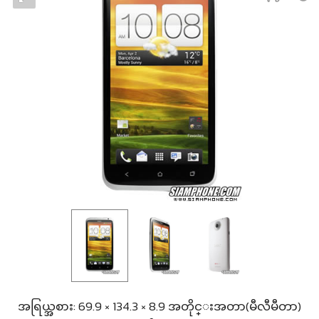
အရြယ္အစား: 69.9 × 134.3 × 8.9 အတိုင္းအတာ(မီလီမီတာ)