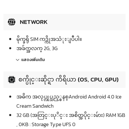
NETWORK
မိုက္ခရို SIM ကဒ္ကိုအသံုးျပဳပါ။
အခ်က္အလက္ 2G, 3G
แสดงเพิ่มเติม
စက္ပိုင္းဆိုင္ရာ ကိရိယာ (OS, CPU, GPU)
အဓိက အလုပ္လုပ္သည့္စနစ္Android Android 4.0 Ice
Cream Sandwich
32 GB (အတြင္းပုိင္း အစိတ္အပိုင္းမ်ား) RAM 1GB
, 0KB : Storage Type UFS 0