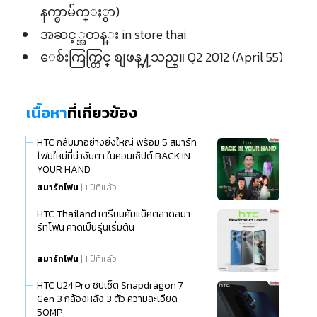
နက္စာမ်က္ႏွာ)
အဆင့္အတန္း in store thai
ေစ်းကြက္တြင္ စျဖန္႔သည္။ Q2 2012 (April 55)
เนื้อหา
ที่เกี่ยวข้อง
HTC กลับมาอย่างยิ่งใหญ่ พร้อม 5 สมาร์ท
โฟนใหม่ที่น่าจับตา ในคอนเซ็ปต์ BACK IN
YOUR HAND
สมาร์ทโฟน
| 1 ปีที่แล้ว
HTC Thailand เตรียมคัมแบ็คตลาดสมา
ร์ทโฟน คาดเป็นรุ่นเริ่มต้น
สมาร์ทโฟน
| 1 ปีที่แล้ว
HTC U24 Pro ชิปเซ็ต Snapdragon 7
Gen 3 กล้องหลัง 3 ตัว ความละเอียด
50MP