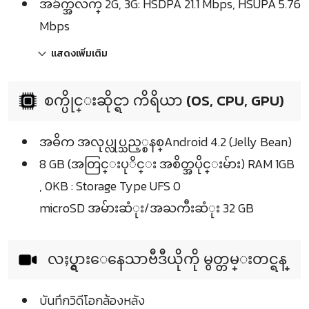
အခ်က္အလက္ 2G, 3G: HSDPA 21.1 Mbps, HSUPA 5.76
Mbps
แสดงเพิ่มเติม
စက္ပိုင္းဆိုင္ရာ ကိရိယာ (OS, CPU, GPU)
အဓိက အလုပ္လုပ္သည့္စနစ္Android 4.2 (Jelly Bean)
8 GB (အတြင္းပုိင္း အစိတ္အပိုင္းမ်ား) RAM 1GB
, 0KB : Storage Type UFS 0
microSD အမ်ားဆံုး/အႀကီးဆံုး 32 GB
လႈပ္ရွားေနေသာဗီဒီယိုကို မွတ္တမ္းတင္ရန္
บันทึกวิดีโอกล้องหลัง