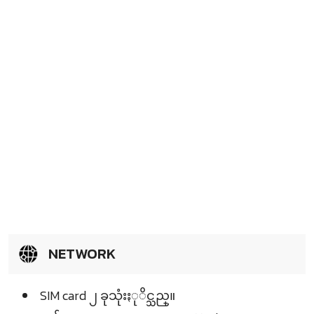
NETWORK
SIM card ၂ ခုသုံးႏုိင္သည္။