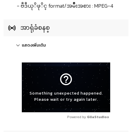
- ဗီဒီယုိဖုိင္ format/အမ်ဳိးအစား : MPEG-4
အာရုံခံစနစ္
แสดงเพิ่มเติม
help_outline
Something unexpected happened.
Please wait or try again later.
Powered by 
GliaStudios