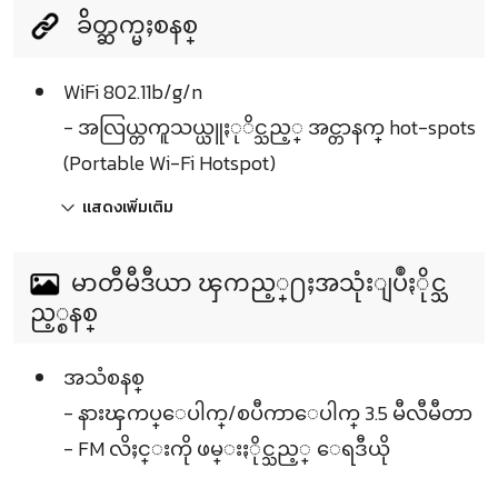
ခ်ိတ္ဆက္မႈစနစ္
WiFi 802.11b/g/n
- အလြယ္တကူသယ္ယူႏုိင္သည့္ အင္တာနက္ hot-spots
(Portable Wi-Fi Hotspot)
แสดงเพิ่มเติม
မာတီမီဒီယာ ၾကည့္႐ႈအသုံးျပဳႏိုင္သ
ည့္စနစ္
အသံစနစ္
- နားၾကပ္ေပါက္/စပီကာေပါက္ 3.5 မီလီမီတာ
- FM လိႈင္းကို ဖမ္းႏိုင္သည့္ ေရဒီယို