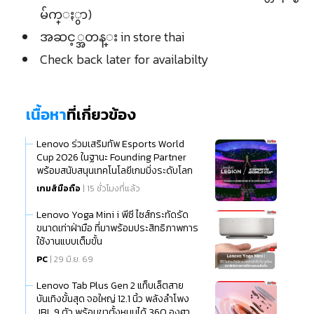
မ်က္ႏွာ)
အဆင့္အတန္း in store thai
Check back later for availabilty
เนื้อหา
ที่เกี่ยวข้อง
Lenovo ร่วมเสริมทัพ Esports World
Cup 2026 ในฐานะ Founding Partner
พร้อมสนับสนุนเทคโนโลยีเกมมิ่งระดับโลก
เกมส์มือถือ
| 15 ชั่วโมงที่แล้ว
Lenovo Yoga Mini i พีซี ไซส์กระทัดรัด
ขนาดเท่าฝ่ามือ ที่มาพร้อมประสิทธิภาพการ
ใช้งานแบบเต็มขั้น
PC
| 29 มิ.ย. 69
Lenovo Tab Plus Gen 2 แท็บเล็ตสาย
บันเทิงขั้นสุด จอใหญ่ 12.1 นิ้ว พลังลำโพง
JBL 9 ตัว พร้อมขาตั้งหมุนได้ 360 องศา