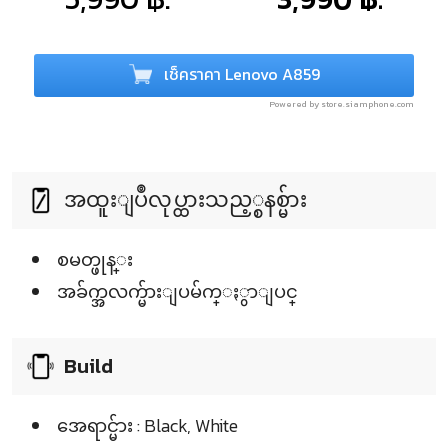
เช็คราคา Lenovo A859
Powered by store.siamphone.com
အထူးျပဳလုပ္ထားသည့္စနစ္မ်ား
စမတ္ဖုန္း
အခ်က္အလက္မ်ားျပမ်က္ႏွာျပင္
Build
အေရာင္မ်ား : Black, White