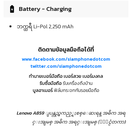
Battery - Charging
ဘက္ထရီ Li-Pol 2,250 mAh
ติดตามข้อมูลมือถือได้ที่
www.facebook.com/siamphonedotcom
twitter.com/siamphonedotcom
ทำนายเบอร์มือถือ เบอร์สวย เบอร์มงคล
รับซื้อมือถือ
รับเครื่องถึงบ้าน
บูลอาเมอร์
ฟิล์มกระจกกันรอยมือถือ
Lenovo A859 ျပန္လည္ၾကည့္ရႈစစ္ေဆးရန္
အဓိက အရ
င္းအျမစ္
အဓိက အရင္းအျမစ္ (ႏုိင္ငံတကာ)