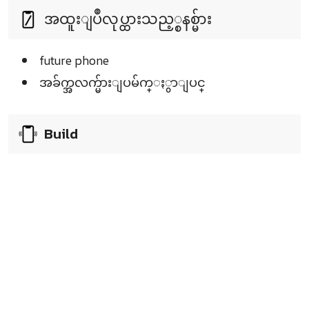
အထူးျပဳလုပ္ထားသည့္စနစ္မ်ား
future phone
အခ်က္အလက္မ်ားျပမ်က္ႏွာျပင္
Build