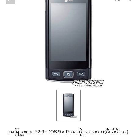
အရြယ္အစား: 52.9 × 108.9 × 12 အတိုင္းအတာ(မီလီမီတာ)