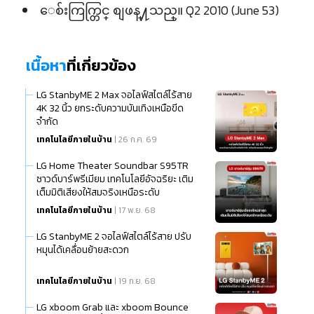
ေစ်းကြက္တြင္ စျဖန္႔သည္။ Q2 2010 (June 53)
เนื้อหา
ที่เกี่ยวข้อง
LG StanbyME 2 Max จอไลฟ์สไตล์ไร้สาย
4K 32 นิ้ว ยกระดับความบันเทิงเหนือขีด
จำกัด
เทคโนโลยีภายในบ้าน
| 26 ก.ค. 69
LG Home Theater Soundbar S95TR
ซาวด์บาร์พรีเมียม เทคโนโลยีอัจฉริยะ เติม
เต็มมิติเสียงให้สมจริงเหนือระดับ
เทคโนโลยีภายในบ้าน
| 17 พ.ย. 68
LG StanbyME 2 จอไลฟ์สไตล์ไร้สาย ปรับ
หมุนได้เคลื่อนย้ายสะดวก
เทคโนโลยีภายในบ้าน
| 19 ก.ย. 68
LG xboom Grab และ xboom Bounce