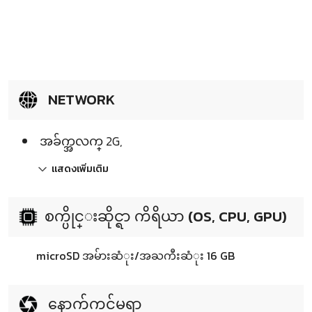
NETWORK
အခ်က္အလက္ 2G,
แสดงเพิ่มเติม
စက္ပိုင္းဆိုင္ရာ ကိရိယာ (OS, CPU, GPU)
microSD အမ်ားဆံုး/အႀကီးဆံုး 16 GB
နောက်ကင်မရာ