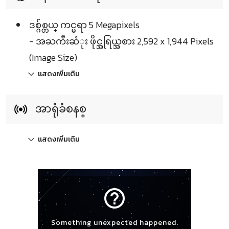
ဒစ္ဂ်စ္တယ္ ကင္မရာ 5 Megapixels
- အႀကီးဆံုး ဖိုင္အရြယ္အစား 2,592 x 1,944 Pixels
(Image Size)
แสดงเพิ่มเติม
အာရုံခံစနစ္
แสดงเพิ่มเติม
help_outline
Something unexpected happened.