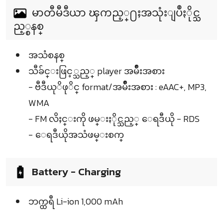
မာတီမီဒီယာ ၾကည့္႐ႈအသုံးျပဳႏိုင္သ
ည့္စနစ္
အသံစနစ္
သီခ်င္းဖြင့္သည့္ player အမ်ဳိးအစား
- ဗီဒီယုိဖုိင္ format/အမ်ဳိးအစား : eAAC+, MP3,
WMA
- FM လိႈင္းကို ဖမ္းႏိုင္သည့္ ေရဒီယို - RDS
- ေရဒီယိုအသံဖမ္းစက္
Battery - Charging
ဘက္ထရီ Li-ion 1,000 mAh