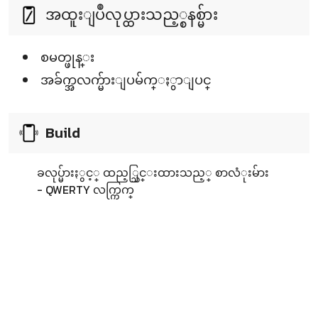
အထူးျပဳလုပ္ထားသည့္စနစ္မ်ား
စမတ္ဖုန္း
အခ်က္အလက္မ်ားျပမ်က္ႏွာျပင္
Build
ခလုပ္မ်ားႏွင့္ ထည့္သြင္းထားသည့္ စာလံုးမ်ား
- QWERTY လက္ကြက္