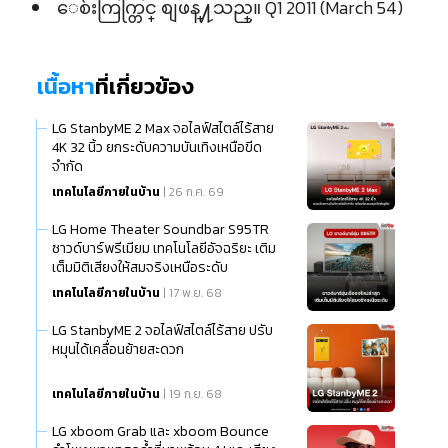
ေစ်းကြက္တြင္ စျဖန္႔သည္။ Q1 2011 (March 54)
เนื้อหา
ที่เกี่ยวข้อง
LG StanbyME 2 Max จอไลฟ์สไตล์ไร้สาย
4K 32 นิ้ว ยกระดับความบันเทิงเหนือขีด
จำกัด
เทคโนโลยีภายในบ้าน
| 26 ก.ค. 69
LG Home Theater Soundbar S95TR
ซาวด์บาร์พรีเมียม เทคโนโลยีอัจฉริยะ เติม
เต็มมิติเสียงให้สมจริงเหนือระดับ
เทคโนโลยีภายในบ้าน
| 17 พ.ย. 68
LG StanbyME 2 จอไลฟ์สไตล์ไร้สาย ปรับ
หมุนได้เคลื่อนย้ายสะดวก
เทคโนโลยีภายในบ้าน
| 19 ก.ย. 68
LG xboom Grab และ xboom Bounce