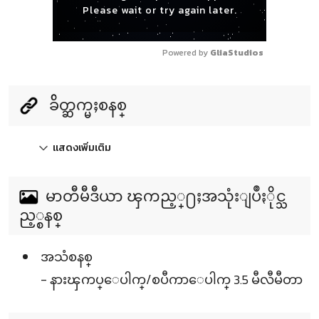
Please wait or try again later.
Powered by 
GliaStudios
ခ်ိတ္ဆက္မႈစနစ္
แสดงเพิ่มเติม
မာတီမီဒီယာ ၾကည့္႐ႈအသုံးျပဳႏိုင္သ
ည့္စနစ္
အသံစနစ္
- နားၾကပ္ေပါက္/စပီကာေပါက္ 3.5 မီလီမီတာ