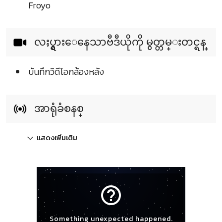
Froyo
လႈပ္ရွားေနေသာဗီဒီယိုကို မွတ္တမ္းတင္ရန္
บันทึกวิดีโอกล้องหลัง
အာရုံခံစနစ္
แสดงเพิ่มเติม
help_outline
Something unexpected happened.