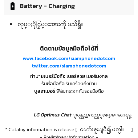
Battery - Charging
လုပ္ႏိုင္စြမ္းအားကို မသိရွိ။
ติดตามข้อมูลมือถือได้ที่
www.facebook.com/siamphonedotcom
twitter.com/siamphonedotcom
ทำนายเบอร์มือถือ เบอร์สวย เบอร์มงคล
รับซื้อมือถือ
รับเครื่องถึงบ้าน
บูลอาเมอร์
ฟิล์มกระจกกันรอยมือถือ
LG Optimus Chat ျပန္လည္ၾကည့္ရႈစစ္ေဆးရန္
* Catalog information is release [
ေက်းဇူးျပဳ၍ ဖတ္ပါ။
]
- Preliminary information -