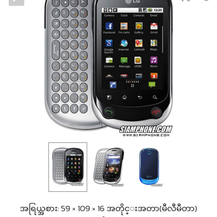
အရြယ္အစား: 59 × 109 × 16 အတိုင္းအတာ(မီလီမီတာ)