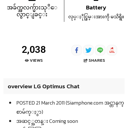
အခ်က္အလက္မ်ားသုိေ
Battery
လွာင္ျခင္း
လုပ္ႏိုင္စြမ္းအားကို မသိရွိ။
2,038
SHARES
VIEWS
overview LG Optimus Chat
POSTED 21 March 2011 (Siamphone.com အင္တာနက္
စာမ်က္ႏွာ)
အဆင့္အတန္း Coming soon