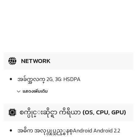
NETWORK
အခ်က္အလက္ 2G, 3G: HSDPA
แสดงเพิ่มเติม
စက္ပိုင္းဆိုင္ရာ ကိရိယာ (OS, CPU, GPU)
အဓိက အလုပ္လုပ္သည့္စနစ္Android Android 2.2