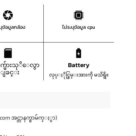
ะบุข้อมูลกล้อง
ไม่ระบุข้อมูล cpu
က္မ်ားသုိေလွာ
Battery
္ျခင္း
လုပ္ႏိုင္စြမ္းအားကို မသိရွိ။
com အင္တာနက္စာမ်က္ႏွာ)