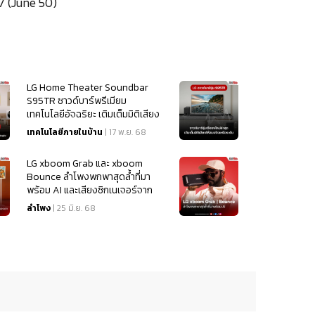
 (June 50)
LG Home Theater Soundbar
S95TR ซาวด์บาร์พรีเมียม
เทคโนโลยีอัจฉริยะ เติมเต็มมิติเสียง
ให้สมจริงเหนือระดับ
เทคโนโลยีภายในบ้าน
| 17 พ.ย. 68
LG xboom Grab และ xboom
Bounce ลำโพงพกพาสุดล้ำที่มา
พร้อม AI และเสียงซิกเนเจอร์จาก
will.i.am
ลำโพง
| 25 มิ.ย. 68