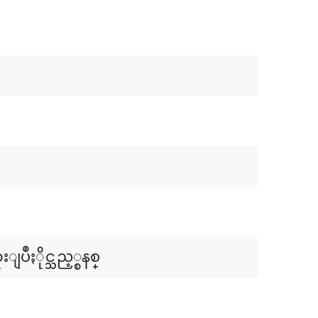
ဳႏိုင္သည့္စနစ္