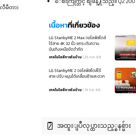
ေစ်းကြက္တြင္ စျဖန္႔သည္။ Q2 2007
ီလီမီတာ)
เนื้อหา
ที่เกี่ยวข้อง
LG StanbyME 2 Max จอไลฟ์สไตล์
ไร้สาย 4K 32 นิ้ว ยกระดับความ
บันเทิงเหนือขีดจำกัด
เทคโนโลยีภายในบ้าน
| 26 ก.ค. 69
LG StanbyME 2 จอไลฟ์สไตล์ไร้
สาย ปรับ หมุนได้เคลื่อนย้ายสะดวก
เทคโนโลยีภายในบ้าน
| 19 ก.ย. 68
အထူးျပဳလုပ္ထားသည့္စနစ္မ်ား