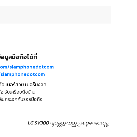
อมูลมือถือได้ที่
com/siamphonedotcom
m/siamphonedotcom
ถือ เบอร์สวย เบอร์มงคล
ือ
รับเครื่องถึงบ้าน
ล์มกระจกกันรอยมือถือ
LG SV300 ျပန္လည္ၾကည့္ရႈစစ္ေဆးရန္