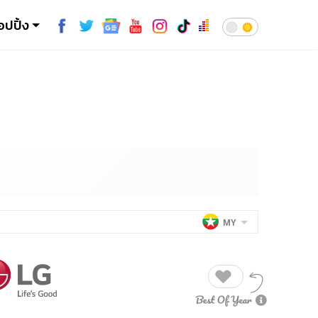
อปปิ้ง
MY