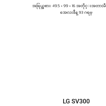
အရြယ္အစား: 49.5 × 99 × 16 အတိုင္းအတာ(မ
အေလးခ်ိန္ 93 ဂရမ္
LG SV300