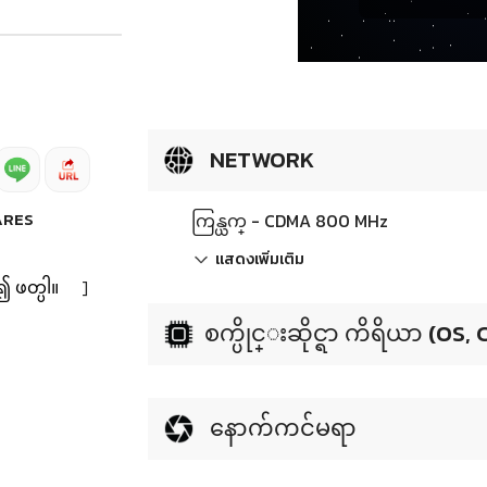
NETWORK
ARES
ကြန္ယက္ - CDMA 800 MHz
แสดงเพิ่มเติม
၍ ဖတ္ပါ။
]
စက္ပိုင္းဆိုင္ရာ ကိရိယာ (OS,
နောက်ကင်မရာ