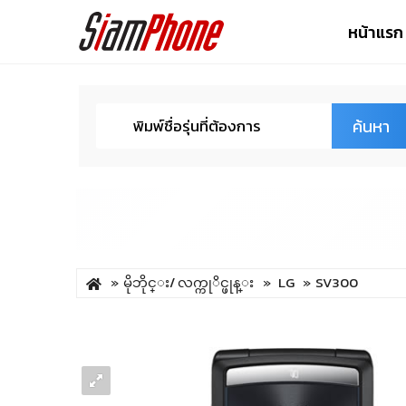
หน้าแรก
ค้นหา
မိုဘိုင္း/ လက္ကုိင္ဖုန္း
LG
SV300