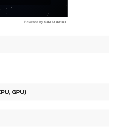
Powered by 
GliaStudios
 CPU, GPU)