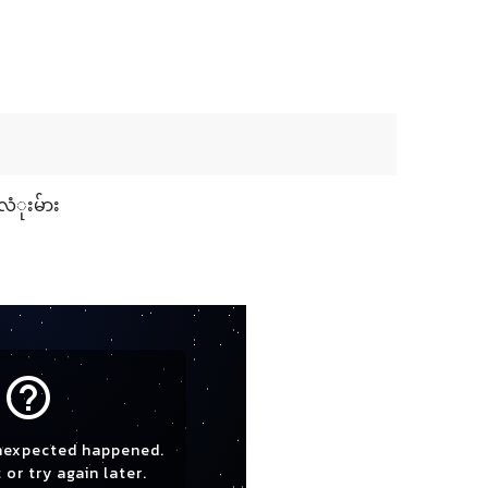
လံုးမ်ား
help_outline
nexpected happened.
 or try again later.