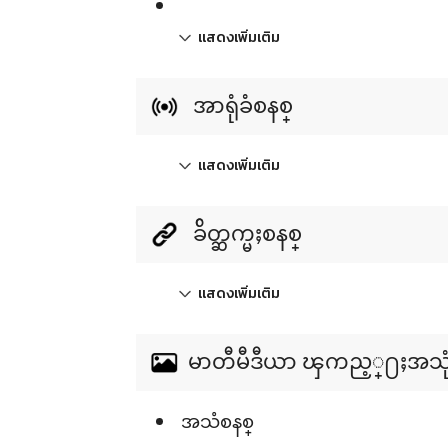
แสดงเพิ่มเติม
အာရုံခံစနစ္
แสดงเพิ่มเติม
ခ်ိတ္ဆက္မႈစနစ္
แสดงเพิ่มเติม
မာတီမီဒီယာ ၾကည့္႐ႈအသုံးျပ
အသံစနစ္