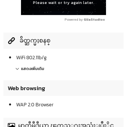
Please wait or try again later.
Powered by 
GliaStudios
ခ်ိတ္ဆက္မႈစနစ္
WiFi 802.11b/g
แสดงเพิ่มเติม
Web browsing
WAP 2.0 Browser
မာတီမီဒီယာ ၾကည့္႐ႈအသုံးျပဳႏိုင္သ