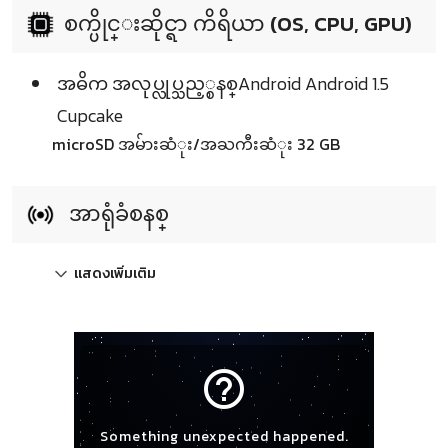
စက္ပိုင္းဆိုင္ရာ ကိရိယာ (OS, CPU, GPU)
အဓိက အလုပ္လုပ္သည့္စနစ္Android Android 1.5
Cupcake
microSD အမ်ားဆံုး/အႀကီးဆံုး 32 GB
အာရုံခံစနစ္
แสดงเพิ่มเติม
help_outline
Something unexpected happened.