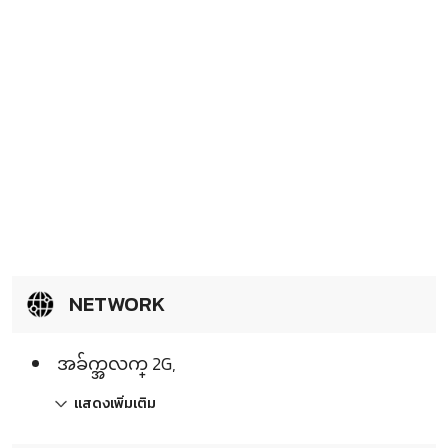
NETWORK
အခ်က္အလက္ 2G,
แสดงเพิ่มเติม