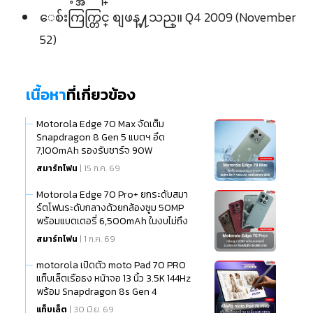
ေစ်းကြက္တြင္ စျဖန္႔သည္။ Q4 2009 (November
52)
เนื้อหา
ที่เกี่ยวข้อง
Motorola Edge 70 Max จัดเต็ม
Snapdragon 8 Gen 5 แบตฯ อึด
7,100mAh รองรับชาร์จ 90W
สมาร์ทโฟน
| 15 ก.ค. 69
Motorola Edge 70 Pro+ ยกระดับสมา
ร์ตโฟนระดับกลางด้วยกล้องซูม 50MP
พร้อมแบตเตอรี่ 6,500mAh ในงบไม่ถึง
20,000 บาท
สมาร์ทโฟน
| 1 ก.ค. 69
motorola เปิดตัว moto Pad 70 PRO
แท็บเล็ตเรือธง หน้าจอ 13 นิ้ว 3.5K 144Hz
พร้อม Snapdragon 8s Gen 4
แท็บเล็ต
| 30 มิ.ย. 69