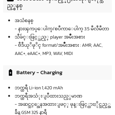
ည့္စနစ္
အသံစနစ္
- နားၾကပ္ေပါက္/စပီကာေပါက္ 3.5 မီလီမီတာ
သီခ်င္းဖြင့္သည့္ player အမ်ဳိးအစား
- ဗီဒီယုိဖုိင္ format/အမ်ဳိးအစား : AMR, AAC,
AAC+, eAAC+, MP3, WAV, MIDI
Battery - Charging
ဘက္ထရီ Li-ion 1,420 mAh
ဘက္ထရီအသံုးျပဳထားသည့္ပမာဏ
- အဆင္သင့္အေနအထားျဖင့္ ဖုန္းဖြင့္ထားႏိုင္သည့္အ
ခ်ိန္ GSM 325 နာရီ