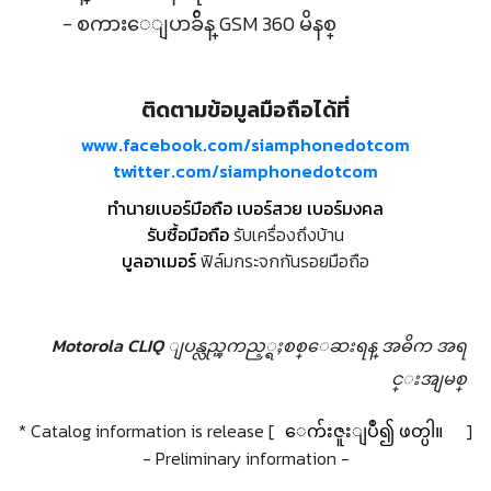
- စကားေျပာခ်ိန္ GSM 360 မိနစ္
ติดตามข้อมูลมือถือได้ที่
www.facebook.com/siamphonedotcom
twitter.com/siamphonedotcom
ทำนายเบอร์มือถือ เบอร์สวย เบอร์มงคล
รับซื้อมือถือ
รับเครื่องถึงบ้าน
บูลอาเมอร์
ฟิล์มกระจกกันรอยมือถือ
Motorola CLIQ ျပန္လည္ၾကည့္ရႈစစ္ေဆးရန္
အဓိက အရ
င္းအျမစ္
* Catalog information is release [
ေက်းဇူးျပဳ၍ ဖတ္ပါ။
]
- Preliminary information -