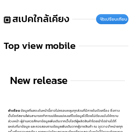
สเปคใกล้เคียง
เปรียบเทียบ
Top view mobile
New release
คำเตือน
ข้อมูลที่แสดงในหน้านี้อาจไม่ครอบคลุมทุกส่วนที่มีภายในตัวเครื่อง ซึ่งทาง
เว็บไซต์สยามโฟนสามารถทำการเปลี่ยนแปลงแก้ไขข้อมูลได้โดยไม่ต้องแจ้งให้ทราบ
ล่วงหน้า ผู้อ่านควรศึกษาข้อมูลเพิ่มเติมจากเว็บไซต์ผู้ผลิตสินค้าโดยเข้าไปอ่านได้ที่
แหล่งที่มาข้อมูล
และควรสอบถามข้อมูลเพิ่มเติมจากผู้ขายสินค้า ณ จุดวางจำหน่ายทุก
ครั้งเพื่อความถูกต้อง หากพบว่าข้อมูลรายละเอียดที่เราแสดงในหน้านี้มีความผิดพลาด