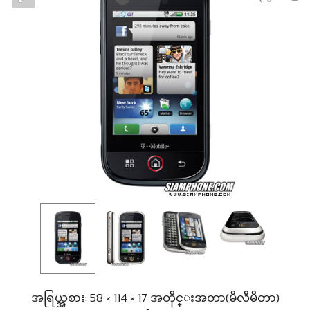
အရြယ္အစား: 58 × 114 × 17 အတိုင္းအတာ(မီလီမီတာ)