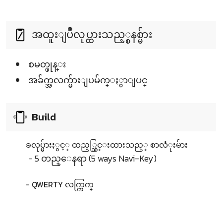
အထူးျပဳလုပ္ထားသည့္စနစ္မ်ား
စမတ္ဖုန္း
အခ်က္အလက္မ်ားျပမ်က္ႏွာျပင္
Build
ခလုပ္မ်ားႏွင့္ ထည့္သြင္းထားသည့္ စာလံုးမ်ား
- 5 တည္ေနရာ (5 ways Navi-Key)
- QWERTY လက္ကြက္