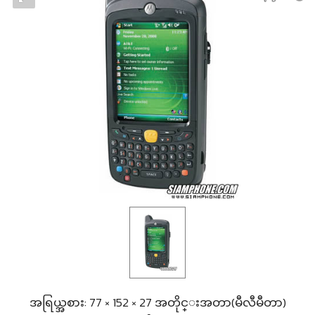
အရြယ္အစား: 77 × 152 × 27 အတိုင္းအတာ(မီလီမီတာ)