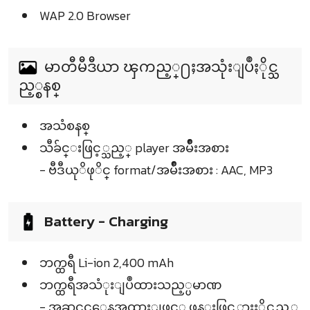
WAP 2.0 Browser
မာတီမီဒီယာ ၾကည့္႐ႈအသုံးျပဳႏိုင္သ
ည့္စနစ္
အသံစနစ္
သီခ်င္းဖြင့္သည့္ player အမ်ဳိးအစား
- ဗီဒီယုိဖုိင္ format/အမ်ဳိးအစား : AAC, MP3
Battery - Charging
ဘက္ထရီ Li-ion 2,400 mAh
ဘက္ထရီအသံုးျပဳထားသည့္ပမာဏ
- အဆင္သင့္အေနအထားျဖင့္ ဖုန္းဖြင့္ထားႏိုင္သည့္အ