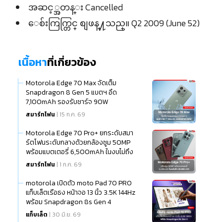
အဆင့္အတန္း Cancelled
ေစ်းကြက္တြင္ စျဖန္႔သည္။ Q2 2009 (June 52)
เนื้อหา
ที่เกี่ยวข้อง
Motorola Edge 70 Max จัดเต็ม
Snapdragon 8 Gen 5 แบตฯ อึด
7,100mAh รองรับชาร์จ 90W
สมาร์ทโฟน
| 15 ก.ค. 69
Motorola Edge 70 Pro+ ยกระดับสมา
ร์ตโฟนระดับกลางด้วยกล้องซูม 50MP
พร้อมแบตเตอรี่ 6,500mAh ในงบไม่ถึง
20,000 บาท
สมาร์ทโฟน
| 1 ก.ค. 69
motorola เปิดตัว moto Pad 70 PRO
แท็บเล็ตเรือธง หน้าจอ 13 นิ้ว 3.5K 144Hz
พร้อม Snapdragon 8s Gen 4
แท็บเล็ต
| 30 มิ.ย. 69