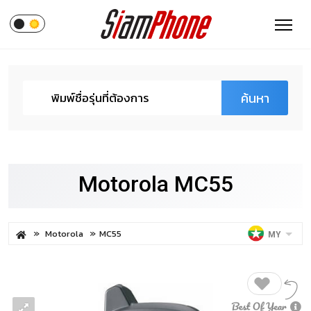
ค้นหา
Motorola MC55
Motorola
MC55
MY