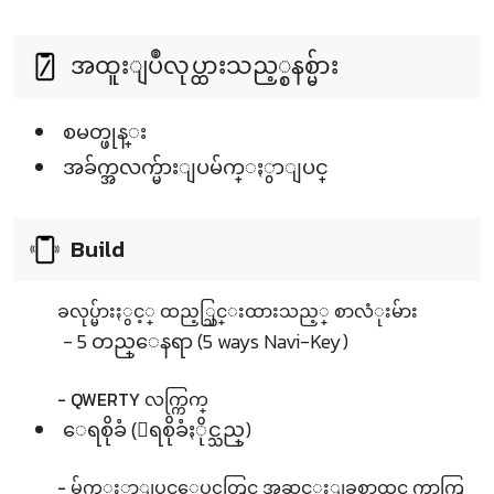
အထူးျပဳလုပ္ထားသည့္စနစ္မ်ား
စမတ္ဖုန္း
အခ်က္အလက္မ်ားျပမ်က္ႏွာျပင္
Build
ခလုပ္မ်ားႏွင့္ ထည့္သြင္းထားသည့္ စာလံုးမ်ား
- 5 တည္ေနရာ (5 ways Navi-Key)
- QWERTY လက္ကြက္
ေရစိုခံ (ေရစိုခံႏိုင္သည္)
- မ်က္ႏွာျပင္ေပၚတြင္ အဆင္းျခစ္ရာထင္မွ ကာကြ