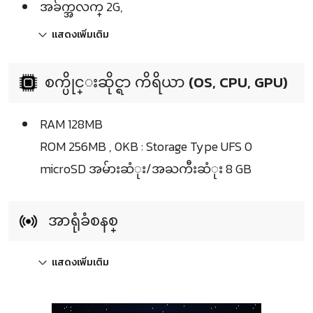
အခ်က္အလက္ 2G,
แสดงเพิ่มเติม
စက္ပိုင္းဆိုင္ရာ ကိရိယာ (OS, CPU, GPU)
RAM 128MB
ROM 256MB , 0KB : Storage Type UFS 0
microSD အမ်ားဆံုး/အႀကီးဆံုး 8 GB
အာရုံခံစနစ္
แสดงเพิ่มเติม