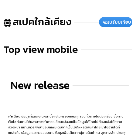
สเปคใกล้เคียง
เปรียบเทียบ
Top view mobile
New release
คำเตือน
ข้อมูลที่แสดงในหน้านี้อาจไม่ครอบคลุมทุกส่วนที่มีภายในตัวเครื่อง ซึ่งทาง
เว็บไซต์สยามโฟนสามารถทำการเปลี่ยนแปลงแก้ไขข้อมูลได้โดยไม่ต้องแจ้งให้ทราบ
ล่วงหน้า ผู้อ่านควรศึกษาข้อมูลเพิ่มเติมจากเว็บไซต์ผู้ผลิตสินค้าโดยเข้าไปอ่านได้ที่
แหล่งที่มาข้อมูล
และควรสอบถามข้อมูลเพิ่มเติมจากผู้ขายสินค้า ณ จุดวางจำหน่ายทุก