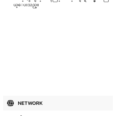
ယ္ေပးသည္။
NETWORK