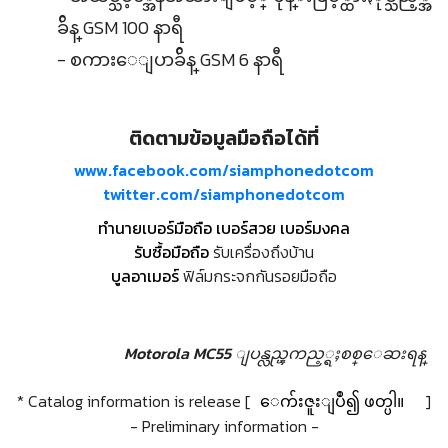
ခ်ိန္ GSM 100 နာရီ
- စကားေျပာခ်ိန္ GSM 6 နာရီ
ติดตามข้อมูลมือถือได้ที่
www.facebook.com/siamphonedotcom
twitter.com/siamphonedotcom
ทำนายเบอร์มือถือ เบอร์สวย เบอร์มงคล
รับซื้อมือถือ
รับเครื่องถึงบ้าน
บูลอาเมอร์
ฟิล์มกระจกกันรอยมือถือ
Motorola MC55 ျပန္လည္ၾကည့္ရႈစစ္ေဆးရန္
* Catalog information is release [
ေက်းဇူးျပဳ၍ ဖတ္ပါ။
]
- Preliminary information -