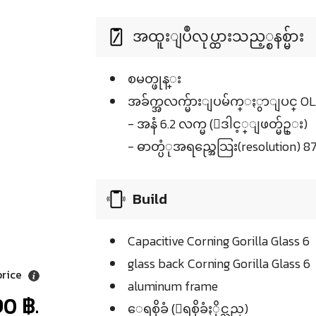
အထူးျပဳလုပ္ထားသည့္စနစ္မ်ား
စမတ္ဖုန္း
အခ်က္အလက္မ်ားျပမ်က္ႏွာျပင္ OLED
- အနံ 6.2 လက္မ (ေဒါင့္ျဖတ္မ်ဥ္း)
- ဓာတ္ပံုအရည္အေသြး(resolution) 876
Build
Capacitive Corning Gorilla Glass 6
glass back Corning Gorilla Glass 6
price
aluminum frame
0 ฿.
ေရစိုခံ (ေရစိုခံႏိုင္သည္)