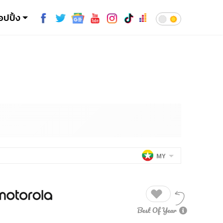
อปปิ้ง
MY