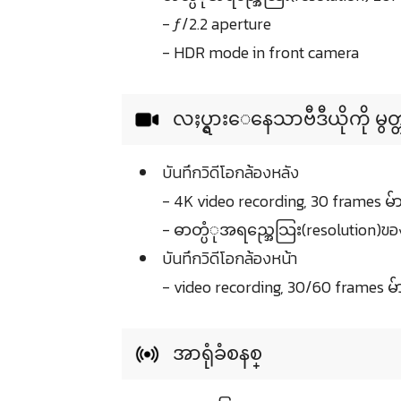
- ƒ/2.2 aperture
- HDR mode in front camera
လႈပ္ရွားေနေသာဗီဒီယိုကို မွတ္
บันทึกวิดีโอกล้องหลัง
- 4K video recording, 30 frames 
- ဓာတ္ပံုအရည္အေသြး(resolution)ขอ
บันทึกวิดีโอกล้องหน้า
- video recording, 30/60 frames 
အာရုံခံစနစ္