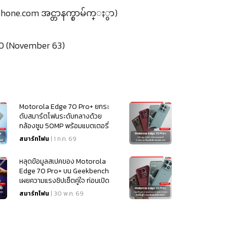
hone.com အင္တာနက္စာမ်က္ႏွာ)
0 (November 63)
Motorola Edge 70 Pro+ ยกระ
ดับสมาร์ตโฟนระดับกลางด้วย
กล้องซูม 50MP พร้อมแบตเตอรี่
6,500mAh ในงบไม่ถึง 20,000
สมาร์ทโฟน
| 1 ก.ค. 69
บาท
หลุดข้อมูลสเปคของ Motorola
Edge 70 Pro+ บน Geekbench
เผยความแรงชิปเซ็ตคู่ใจ ก่อนเปิด
ตัวสัปดาห์หน้า
สมาร์ทโฟน
| 30 พ.ค. 69