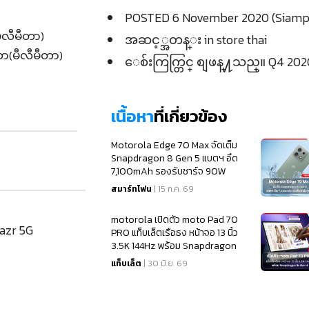
POSTED 6 November 2020 (Siamp
မီလီမီတာ)
အဆင့္အတန္း in store thai
တာ(မီလီမီတာ)
ေစ်းကြက္တြင္ စျဖန္႔သည္။ Q4 202
เนื้อหา
ที่เกี่ยวข้อง
Motorola Edge 70 Max จัดเต็ม
Snapdragon 8 Gen 5 แบตฯ อึด
7,100mAh รองรับชาร์จ 90W
สมาร์ทโฟน
| 15 ก.ค. 69
motorola เปิดตัว moto Pad 70
razr 5G
PRO แท็บเล็ตเรือธง หน้าจอ 13 นิ้ว
3.5K 144Hz พร้อม Snapdragon
8s Gen 4
แท็บเล็ต
| 30 มิ.ย. 69