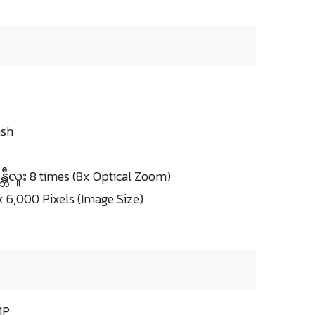
ash
မွန္ဘီလူး 8 times (8x Optical Zoom)
 6,000 Pixels (Image Size)
MP