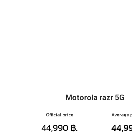
Motorola razr 5G
Official price
Average 
44,990 ฿.
44,99