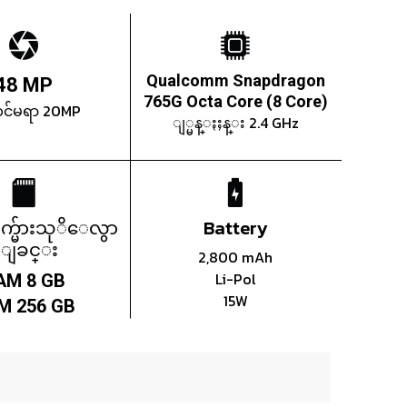
Qualcomm Snapdragon
48 MP
765G Octa Core (8 Core)
ကင်မရာ 20MP
ျ္မန္ႏႈန္း 2.4 GHz
က္မ်ားသုိေလွာ
Battery
္ျခင္း
2,800 mAh
Li-Pol
AM 8 GB
15W
M 256 GB