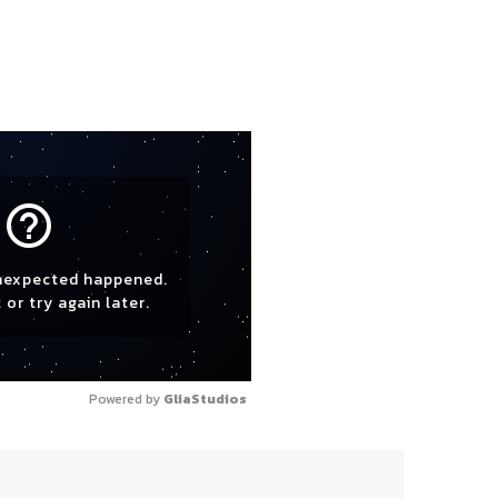
။
help_outline
nexpected happened.
 or try again later.
Powered by 
GliaStudios