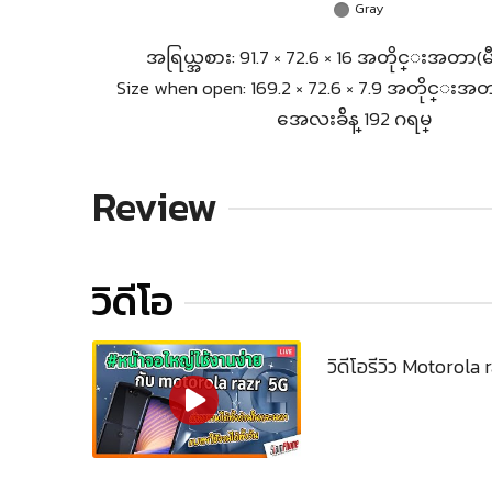
Gray
အရြယ္အစား: 91.7 × 72.6 × 16 အတိုင္းအတာ(
Size when open: 169.2 × 72.6 × 7.9 အတိုင္းအ
အေလးခ်ိန္ 192 ဂရမ္
Review
วิดีโอ
วิดีโอรีวิว Motorola 