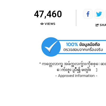
47,460
VIEWS
SH
* ကတ္တေလာက္မွ အခ်က္အလက္မ်ားကိုစစ္ေဆးရ
ေက်းဇူးျပဳ၍ ဖတ္ပါ။
]
- Approved information -