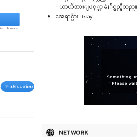
- ယာယီအားျဖင့္သာ ခံႏိုင္ရည္ရွိသည္
အေရာင္မ်ား : Gray
.siamphone.com
Something u
Please wait
เปรียบเทียบ
NETWORK