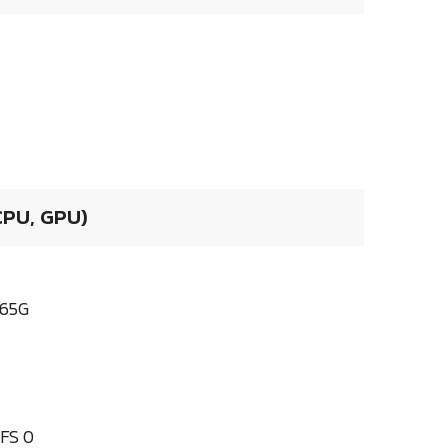
 CPU, GPU)
765G
UFS 0