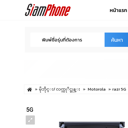
หน้าแรก
ค้นหา
မိုဘိုင္း/ လက္ကုိင္ဖုန္း
Motorola
razr 5G
5G