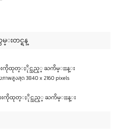
တမ္းတင္ရန္
မ်ားကိုထုတ္ႏိုင္သည့္ ႀကိမ္ႏႈန္း
งภาพสูงสุด 3840 x 2160 pixels
မ်ားကိုထုတ္ႏိုင္သည့္ ႀကိမ္ႏႈန္း