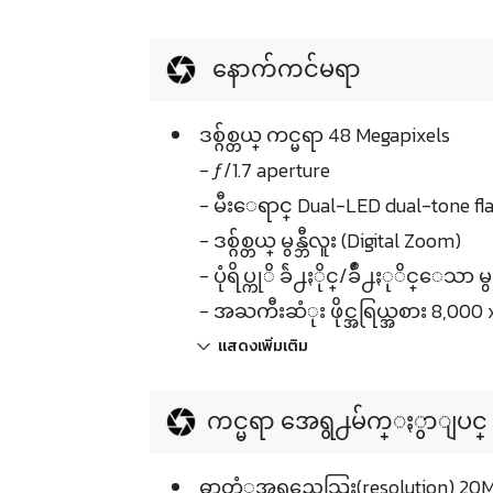
နောက်ကင်မရာ
ဒစ္ဂ်စ္တယ္ ကင္မရာ 48 Megapixels
- ƒ/1.7 aperture
- မီးေရာင္ Dual-LED dual-tone fl
- ဒစ္ဂ်စ္တယ္ မွန္ဘီလူး (Digital Zoom)
- ပုံရိပ္ကုိ ခ်ဲ႕ႏိုင္/ခ်ဳံ႕ႏုိင္ေသာ 
- အႀကီးဆံုး ဖိုင္အရြယ္အစား 8,000 x
แสดงเพิ่มเติม
ကင္မရာ အေရွ႕မ်က္ႏွာျပင္
ဓာတ္ပံုအရည္အေသြး(resolution) 20