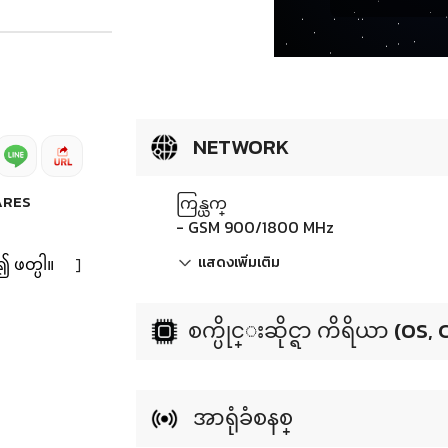
NETWORK
ARES
ကြန္ယက္
- GSM 900/1800 MHz
၍ ဖတ္ပါ။
]
แสดงเพิ่มเติม
စက္ပိုင္းဆိုင္ရာ ကိရိယာ (OS,
အာရုံခံစနစ္