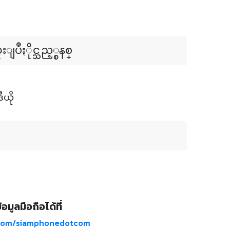
ဳႏိုင္သည့္စနစ္
ီယို
อมูลมือถือได้ที่
com/siamphonedotcom