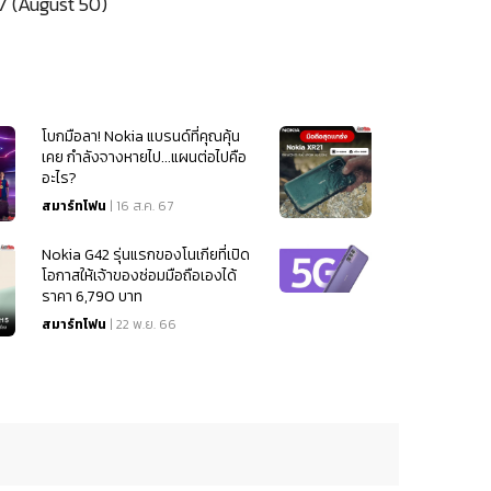
 (August 50)
โบกมือลา! Nokia แบรนด์ที่คุณคุ้น
เคย กำลังจางหายไป...แผนต่อไปคือ
อะไร?
สมาร์ทโฟน
| 16 ส.ค. 67
Nokia G42 รุ่นแรกของโนเกียที่เปิด
โอกาสให้เจ้าของซ่อมมือถือเองได้
ราคา 6,790 บาท
สมาร์ทโฟน
| 22 พ.ย. 66