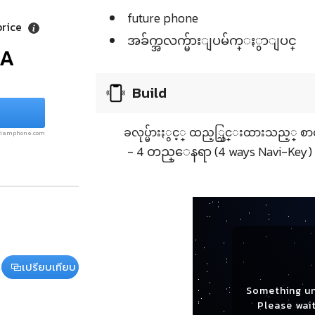
future phone
price
အခ်က္အလက္မ်ားျပမ်က္ႏွာျပင္
/A
Build
ခလုပ္မ်ားႏွင့္ ထည့္သြင္းထားသည့္ စာ
.siamphone.com
- 4 တည္ေနရာ (4 ways Navi-Key)
เปรียบเทียบ
Something u
Please wait