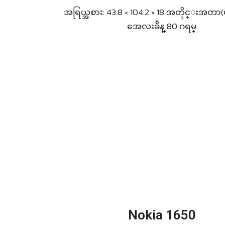
အရြယ္အစား: 43.8 × 104.2 × 18 အတိုင္းအတာ(
အေလးခ်ိန္ 80 ဂရမ္
Nokia 1650