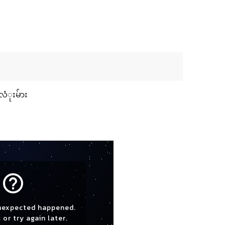
လံုးမ်ား
help_outline
nexpected happened.
 or try again later.