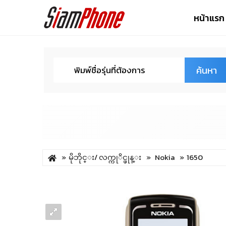
หน้าแรก
ค้นหา
မိုဘိုင္း/ လက္ကုိင္ဖုန္း
Nokia
1650