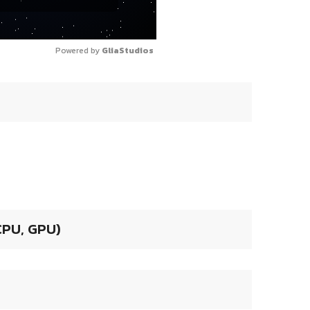
Powered by 
GliaStudios
 CPU, GPU)