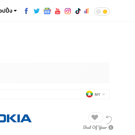
อปปิ้ง
MY