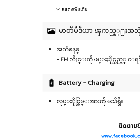
แสดงเพิ่มเติม
မာတီမီဒီယာ ၾကည့္႐ႈအသုံးျပ
အသံစနစ္
- FM လိႈင္းကို ဖမ္းႏိုင္သည့္ ေရဒ
Battery - Charging
လုပ္ႏိုင္စြမ္းအားကို မသိရွိ။
ติดตามข้
www.facebook.