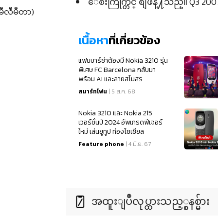
ေစ်းကြက္တြင္ စျဖန္႔သည္။ Q3 2007
မီလီမီတာ)
เนื้อหา
ที่เกี่ยวข้อง
แฟนบาร์ซ่าต้องมี Nokia 3210 รุ่น
พิเศษ FC Barcelona กลับมา
พร้อม AI และลายสโมสร
สมาร์ทโฟน
| 5 ส.ค. 68
Nokia 3210 และ Nokia 215
เวอร์ชั่นปี 2024 อัพเกรดฟีเจอร์
ใหม่ เล่นยูทูป ท่องโซเชียล
Feature phone
| 4 มิ.ย. 67
အထူးျပဳလုပ္ထားသည့္စနစ္မ်ား