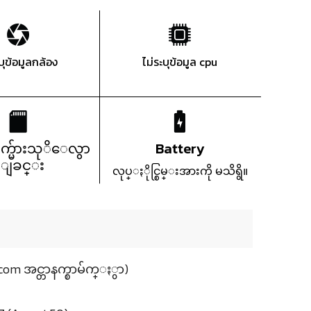
ะบุข้อมูลกล้อง
ไม่ระบุข้อมูล cpu
က္မ်ားသုိေလွာ
Battery
္ျခင္း
လုပ္ႏိုင္စြမ္းအားကို မသိရွိ။
com အင္တာနက္စာမ်က္ႏွာ)