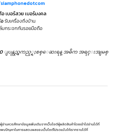
m/siamphonedotcom
ถือ เบอร์สวย เบอร์มงคล
ือ
รับเครื่องถึงบ้าน
ล์มกระจกกันรอยมือถือ
50 ျပန္လည္ၾကည့္ရႈစစ္ေဆးရန္
အဓိက အရင္းအျမစ္
านควรศึกษาข้อมูลเพิ่มเติมจากเว็บไซต์ผู้ผลิตสินค้าโดยเข้าไปอ่านได้ที่
รือพบปัญหาในการแสดงผลของเว็บไซต์โปรดแจ้งให้เราทราบได้ที่