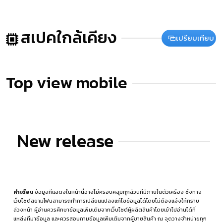
สเปคใกล้เคียง
เปรียบเทียบ
Top view mobile
New release
คำเตือน
ข้อมูลที่แสดงในหน้านี้อาจไม่ครอบคลุมทุกส่วนที่มีภายในตัวเครื่อง ซึ่งทาง
เว็บไซต์สยามโฟนสามารถทำการเปลี่ยนแปลงแก้ไขข้อมูลได้โดยไม่ต้องแจ้งให้ทราบ
ล่วงหน้า ผู้อ่านควรศึกษาข้อมูลเพิ่มเติมจากเว็บไซต์ผู้ผลิตสินค้าโดยเข้าไปอ่านได้ที่
แหล่งที่มาข้อมูล
และควรสอบถามข้อมูลเพิ่มเติมจากผู้ขายสินค้า ณ จุดวางจำหน่ายทุก