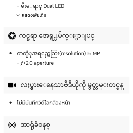
- မီးေရာင္ Dual LED
แสดงเพิ่มเติม
ကင္မရာ အေရွ႕မ်က္ႏွာျပင္
ဓာတ္ပံုအရည္အေသြး(resolution) 16 MP
- ƒ/2.0 aperture
လႈပ္ရွားေနေသာဗီဒီယိုကို မွတ္တမ္းတင္ရန္
ไม่มีบันทึกวิดีโอกล้องหน้า
အာရုံခံစနစ္