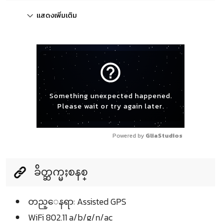
แสดงเพิ่มเติม
help_outline
Something unexpected happened.
Please wait or try again later.
Powered by 
GliaStudios
ခ်ိတ္ဆက္မႈစနစ္
တည္ေနရာ: Assisted GPS
WiFi 802.11 a/b/g/n/ac