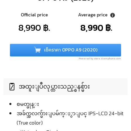
Official price
Average price
8,990 ฿.
8,990 ฿.
เช็คราคา OPPO A9 (2020)
Powered by store.siamphone.com
အထူးျပဳလုပ္ထားသည့္စနစ္မ်ား
စမတ္ဖုန္း
အခ်က္အလက္မ်ားျပမ်က္ႏွာျပင္ IPS-LCD 24-bit
(True color)