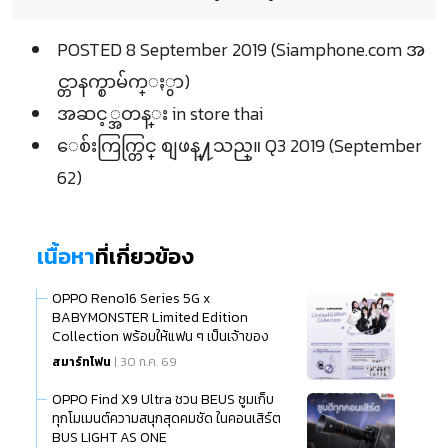
POSTED 8 September 2019 (Siamphone.com အ
င္တာနက္စာမ်က္ႏွာ)
အဆင့္အတန္း in store thai
ေစ်းကြက္တြင္ စျဖန္႔သည္။ Q3 2019 (September
62)
เนื้อหา
ที่เกี่ยวข้อง
OPPO Reno16 Series 5G x
BABYMONSTER Limited Edition
Collection พร้อมให้แฟน ๆ เป็นเจ้าของ
แล้ว
สมาร์ทโฟน
| 30 ก.ค. 69
OPPO Find X9 Ultra ชวน BEUS ซูมเก็บ
ทุกโมเมนต์ความสนุกสุดคมชัด ในคอนเสิร์ต
BUS LIGHT AS ONE