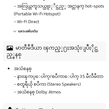
- အလြယ္တကူသယ္ယူႏုိင္သည့္ အင္တာနက္ hot-spots
(Portable Wi-Fi Hotspot)
- Wi-Fi Direct
แสดงเพิ่มเติม
မာတီမီဒီယာ ၾကည့္႐ႈအသုံးျပဳႏိုင္သ
ည့္စနစ္
အသံစနစ္
- နားၾကပ္ေပါက္/စပီကာေပါက္ 3.5 မီလီမီတာ
- စတူရီယို စပီကာ (Stereo Speakers)
- အသံစနစ္ Dolby Atmos