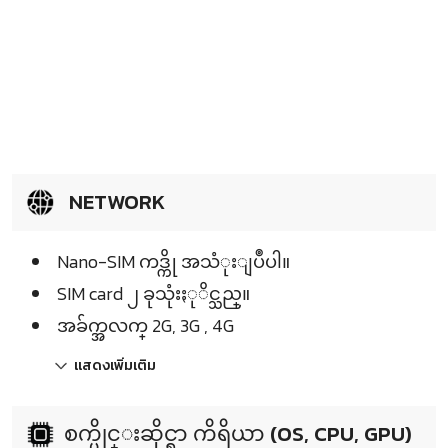
NETWORK
Nano-SIM ကဒ္ကို အသံုးျပဳပါ။
SIM card ၂ ခုသုံးႏုိင္သည္။
အခ်က္အလက္ 2G, 3G , 4G
แสดงเพิ่มเติม
စက္ပိုင္းဆိုင္ရာ ကိရိယာ (OS, CPU, GPU)