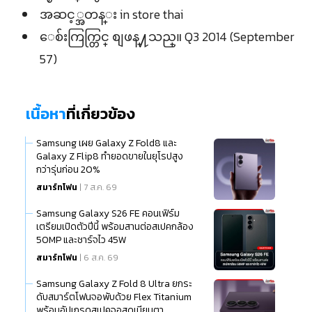
အဆင့္အတန္း in store thai
ေစ်းကြက္တြင္ စျဖန္႔သည္။ Q3 2014 (September
57)
เนื้อหา
ที่เกี่ยวข้อง
Samsung เผย Galaxy Z Fold8 และ
Galaxy Z Flip8 ทำยอดขายในยุโรปสูง
กว่ารุ่นก่อน 20%
สมาร์ทโฟน
| 7 ส.ค. 69
Samsung Galaxy S26 FE คอนเฟิร์ม
เตรียมเปิดตัวปีนี้ พร้อมสานต่อสเปคกล้อง
50MP และชาร์จไว 45W
สมาร์ทโฟน
| 6 ส.ค. 69
Samsung Galaxy Z Fold 8 Ultra ยกระ
ดับสมาร์ตโฟนจอพับด้วย Flex Titanium
พร้อมอัปเกรดสเปคจอสุดเนียนตา