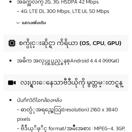
အခ်က္အလက္ 2G, 3G: HSDPA 42 Mbps
- 4G: LTE DL 300 Mbps, LTE UL 50 Mbps
แสดงเพิ่มเติม
စက္ပိုင္းဆိုင္ရာ ကိရိယာ (OS, CPU, GPU)
အဓိက အလုပ္လုပ္သည့္စနစ္Android 4.4.4 (KitKat)
လႈပ္ရွားေနေသာဗီဒီယိုကို မွတ္တမ္းတင္ရန္
บันทึกวิดีโอกล้องหลัง
- ဓာတ္ပံုအရည္အေသြး(resolution) 2160 x 3840
pixels
- ဗီဒီယုိဖုိင္ format/အမ်ဳိးအစား : MPEG-4, 3GP,