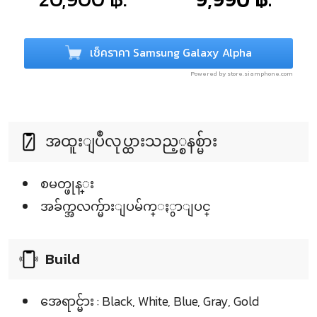
เช็คราคา Samsung Galaxy Alpha
Powered by store.siamphone.com
အထူးျပဳလုပ္ထားသည့္စနစ္မ်ား
စမတ္ဖုန္း
အခ်က္အလက္မ်ားျပမ်က္ႏွာျပင္
Build
အေရာင္မ်ား : Black, White, Blue, Gray, Gold