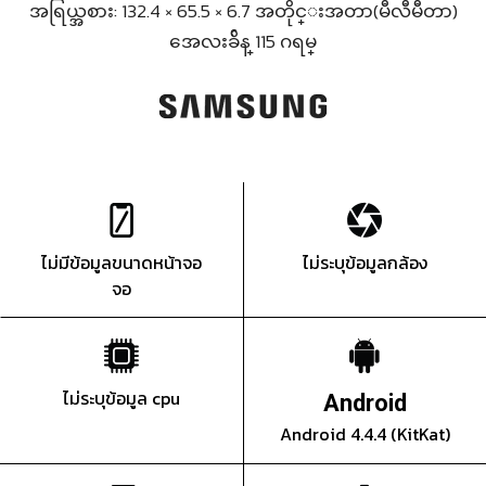
အရြယ္အစား: 132.4 × 65.5 × 6.7 အတိုင္းအတာ(မီလီမီတာ)
အေလးခ်ိန္ 115 ဂရမ္
ไม่มีข้อมูลขนาดหน้าจอ
ไม่ระบุข้อมูลกล้อง
จอ
ไม่ระบุข้อมูล cpu
Android
Android 4.4.4 (KitKat)