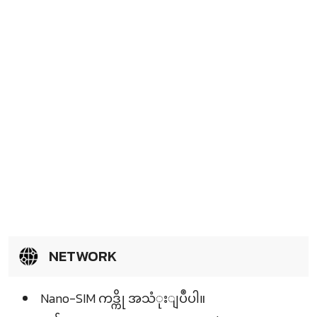
NETWORK
Nano-SIM ကဒ္ကို အသံုးျပဳပါ။