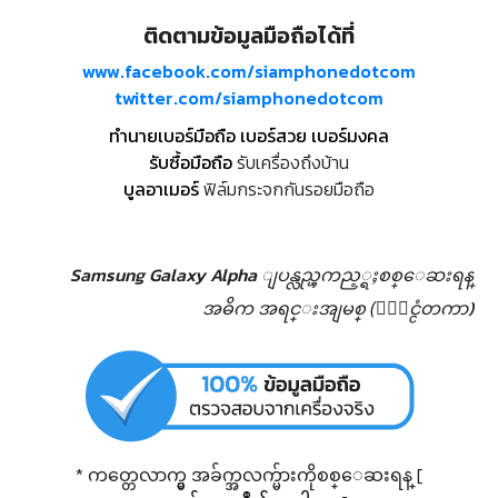
ติดตามข้อมูลมือถือได้ที่
www.facebook.com/siamphonedotcom
twitter.com/siamphonedotcom
ทำนายเบอร์มือถือ เบอร์สวย เบอร์มงคล
รับซื้อมือถือ
รับเครื่องถึงบ้าน
บูลอาเมอร์
ฟิล์มกระจกกันรอยมือถือ
Samsung Galaxy Alpha ျပန္လည္ၾကည့္ရႈစစ္ေဆးရန္
အဓိက အရင္းအျမစ္ (ႏုိင္ငံတကာ)
* ကတ္တေလာက္မွ အခ်က္အလက္မ်ားကိုစစ္ေဆးရန္ [