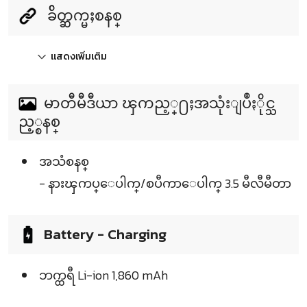
ခ်ိတ္ဆက္မႈစနစ္
แสดงเพิ่มเติม
မာတီမီဒီယာ ၾကည့္႐ႈအသုံးျပဳႏိုင္သ
ည့္စနစ္
အသံစနစ္
- နားၾကပ္ေပါက္/စပီကာေပါက္ 3.5 မီလီမီတာ
Battery - Charging
ဘက္ထရီ Li-ion 1,860 mAh