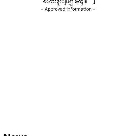
ေက်းဇူးျပဳ၍ ဖတ္ပါ။
]
- Approved information -