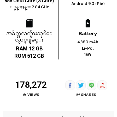
855 Octa Core (8 Core)
Android 9.0 (Pie)
ျ္မန္ႏႈန္း 2.84 GHz
အခ်က္အလက္မ်ားသုိေ
Battery
လွာင္ျခင္း
4,380 mAh
Li-Pol
RAM 12 GB
15W
ROM 512 GB
178,272
SHARES
VIEWS