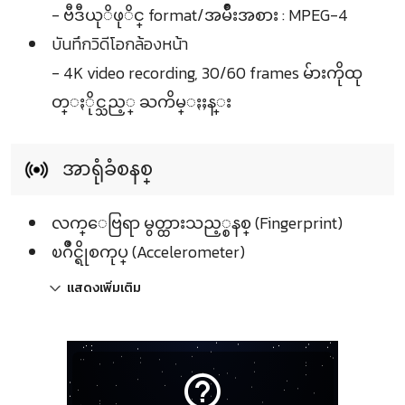
- ဗီဒီယုိဖုိင္ format/အမ်ဳိးအစား : MPEG-4
บันทึกวิดีโอกล้องหน้า
- 4K video recording, 30/60 frames မ်ားကိုထု
တ္ႏိုင္သည့္ ႀကိမ္ႏႈန္း
အာရုံခံစနစ္
လက္ေဗြရာ မွတ္ထားသည့္စနစ္ (Fingerprint)
ၿဂိဳင္ရိုစကုပ္ (Accelerometer)
แสดงเพิ่มเติม
help_outline