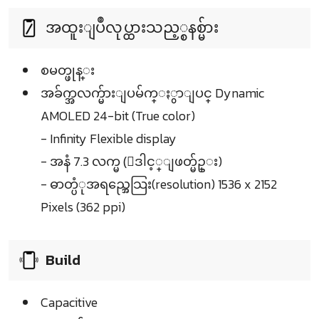
အထူးျပဳလုပ္ထားသည့္စနစ္မ်ား
စမတ္ဖုန္း
အခ်က္အလက္မ်ားျပမ်က္ႏွာျပင္ Dynamic
AMOLED 24-bit (True color)
- Infinity Flexible display
- အနံ 7.3 လက္မ (ေဒါင့္ျဖတ္မ်ဥ္း)
- ဓာတ္ပံုအရည္အေသြး(resolution) 1536 x 2152
Pixels (362 ppi)
Build
Capacitive