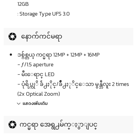
12GB
: Storage Type UFS 3.0
နောက်ကင်မရာ
ဒစ္ဂ်စ္တယ္ ကင္မရာ 12MP + 12MP + 16MP
- ƒ/1.5 aperture
- မီးေရာင္ LED
- ပုံရိပ္ကုိ ခ်ဲ႕ႏိုင္/ခ်ဳံ႕ႏုိင္ေသာ မွန္ဘီလူး 2 times
(2x Optical Zoom)
แสดงเพิ่มเติม
ကင္မရာ အေရွ႕မ်က္ႏွာျပင္