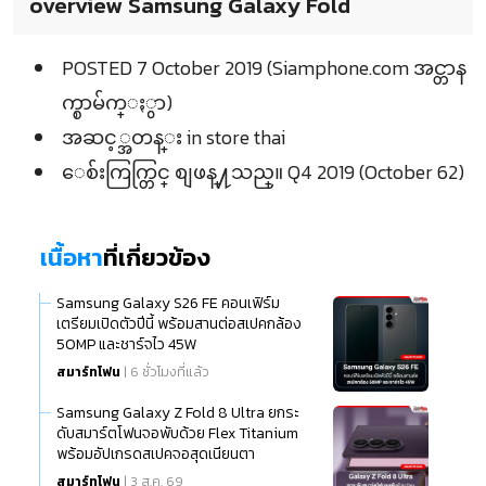
overview Samsung Galaxy Fold
POSTED 7 October 2019 (Siamphone.com အင္တာန
က္စာမ်က္ႏွာ)
အဆင့္အတန္း in store thai
ေစ်းကြက္တြင္ စျဖန္႔သည္။ Q4 2019 (October 62)
เนื้อหา
ที่เกี่ยวข้อง
Samsung Galaxy S26 FE คอนเฟิร์ม
เตรียมเปิดตัวปีนี้ พร้อมสานต่อสเปคกล้อง
50MP และชาร์จไว 45W
สมาร์ทโฟน
| 6 ชั่วโมงที่แล้ว
Samsung Galaxy Z Fold 8 Ultra ยกระ
ดับสมาร์ตโฟนจอพับด้วย Flex Titanium
พร้อมอัปเกรดสเปคจอสุดเนียนตา
สมาร์ทโฟน
| 3 ส.ค. 69