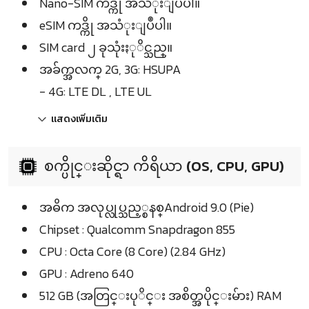
Nano-SIM ကဒ္ကို အသံုးျပဳပါ။
eSIM ကဒ္ကို အသံုးျပဳပါ။
SIM card ၂ ခုသုံးႏုိင္သည္။
အခ်က္အလက္ 2G, 3G: HSUPA
- 4G: LTE DL , LTE UL
แสดงเพิ่มเติม
စက္ပိုင္းဆိုင္ရာ ကိရိယာ (OS, CPU, GPU)
အဓိက အလုပ္လုပ္သည့္စနစ္Android 9.0 (Pie)
Chipset : Qualcomm Snapdragon 855
CPU : Octa Core (8 Core) (2.84 GHz)
GPU : Adreno 640
512 GB (အတြင္းပုိင္း အစိတ္အပိုင္းမ်ား) RAM