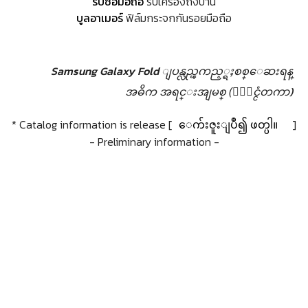
รับซื้อมือถือ
รับเครื่องถึงบ้าน
บูลอาเมอร์
ฟิล์มกระจกกันรอยมือถือ
Samsung Galaxy Fold ျပန္လည္ၾကည့္ရႈစစ္ေဆးရန္
အဓိက အရင္းအျမစ္ (ႏုိင္ငံတကာ)
* Catalog information is release [
ေက်းဇူးျပဳ၍ ဖတ္ပါ။
]
- Preliminary information -