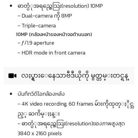
ဓာတ္ပံုအရည္အေသြး(resolution) 10MP
- Dual-camera ကို 8MP
- Triple-camera
10MP (กล้องหน้าของหน้าจอด้านนอก)
- ƒ/1.9 aperture
- HDR mode in front camera
လႈပ္ရွားေနေသာဗီဒီယိုကို မွတ္တမ္းတင္ရန္
บันทึกวิดีโอกล้องหลัง
- 4K video recording, 60 frames မ်ားကိုထုတ္ႏိုင္သ
ည့္ ႀကိမ္ႏႈန္း
- ဓာတ္ပံုအရည္အေသြး(resolution)ของภาพสูงสุด
3840 x 2160 pixels