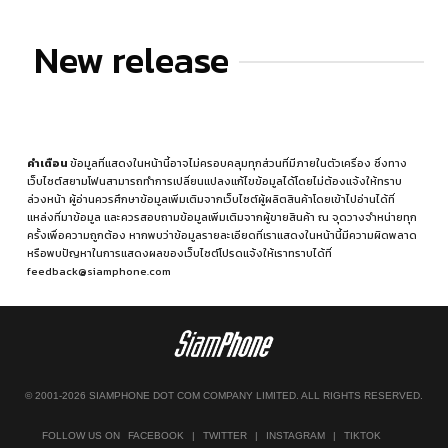
New release
คำเตือน
ข้อมูลที่แสดงในหน้านี้อาจไม่ครอบคลุมทุกส่วนที่มีภายในตัวเครื่อง ซึ่งทาง
เว็บไซต์สยามโฟนสามารถทำการเปลี่ยนแปลงแก้ไขข้อมูลได้โดยไม่ต้องแจ้งให้ทราบ
ล่วงหน้า ผู้อ่านควรศึกษาข้อมูลเพิ่มเติมจากเว็บไซต์ผู้ผลิตสินค้าโดยเข้าไปอ่านได้ที่
แหล่งที่มาข้อมูล
และควรสอบถามข้อมูลเพิ่มเติมจากผู้ขายสินค้า ณ จุดวางจำหน่ายทุก
ครั้งเพื่อความถูกต้อง หากพบว่าข้อมูลรายละเอียดที่เราแสดงในหน้านี้มีความผิดพลาด
หรือพบปัญหาในการแสดงผลของเว็บไซต์โปรดแจ้งให้เราทราบได้ที่
feedback@siamphone.com
© 2001-2026 SIAMPHONE DOT COM COMPANY LIMITED. ALL RIGHTS RESERVED.
FOLLOW US ON
FACEBOOK
|
TWITTER
|
INSTAGRAM
|
TIKTOK