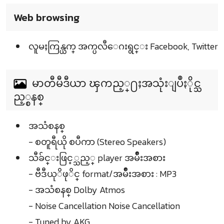
Web browsing
လူမႈကြန္ယက္ အက္ပလီေဂးရွင္း Facebook, Twitter
မာတီမီဒီယာ ၾကည့္႐ႈအသုံးျပဳႏိုင္သ
ည့္စနစ္
အသံစနစ္
- စတူရီယို စပီကာ (Stereo Speakers)
သီခ်င္းဖြင့္သည့္ player အမ်ဳိးအစား
- ဗီဒီယုိဖုိင္ format/အမ်ဳိးအစား : MP3
- အသံစနစ္ Dolby Atmos
- Noise Cancellation Noise Cancellation
- Tuned by AKG