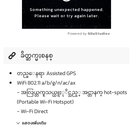
Something unexpected happened.
Please wait or try again later.
Powered by 
GliaStudios
ခ်ိတ္ဆက္မႈစနစ္
တည္ေနရာ: Assisted GPS
WiFi 802.11 a/b/g/n/ac/ax
- အလြယ္တကူသယ္ယူႏုိင္သည့္ အင္တာနက္ hot-spots
(Portable Wi-Fi Hotspot)
- Wi-Fi Direct
แสดงเพิ่มเติม