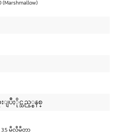
0 (Marshmallow)
ဳႏိုင္သည့္စနစ္
.5 မီလီမီတာ