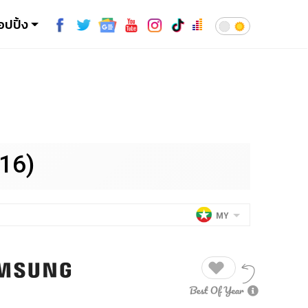
อปปิ้ง
16)
MY