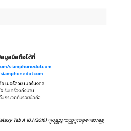
อมูลมือถือได้ที่
com/siamphonedotcom
m/siamphonedotcom
ถือ เบอร์สวย เบอร์มงคล
ือ
รับเครื่องถึงบ้าน
ล์มกระจกกันรอยมือถือ
laxy Tab A 10.1 (2016) ျပန္လည္ၾကည့္ရႈစစ္ေဆးရန္