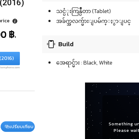
 (2016)
သင္ပံုးကြန္ပ်ဳတာ (Tablet)
price
အခ်က္အလက္မ်ားျပမ်က္ႏွာျပင္
0 ฿.
Build
(2016)
အေရာင္မ်ား : Black, White
.siamphone.com
Something u
เปรียบเทียบ
Please wait