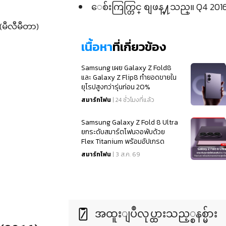
ေစ်းကြက္တြင္ စျဖန္႔သည္။ Q4 2016
(မီလီမီတာ)
เนื้อหา
ที่เกี่ยวข้อง
Samsung เผย Galaxy Z Fold8
และ Galaxy Z Flip8 ทำยอดขายใน
ยุโรปสูงกว่ารุ่นก่อน 20%
สมาร์ทโฟน
| 24 ชั่วโมงที่แล้ว
Samsung Galaxy Z Fold 8 Ultra
ยกระดับสมาร์ตโฟนจอพับด้วย
Flex Titanium พร้อมอัปเกรด
สเปคจอสุดเนียนตา
สมาร์ทโฟน
| 3 ส.ค. 69
အထူးျပဳလုပ္ထားသည့္စနစ္မ်ား