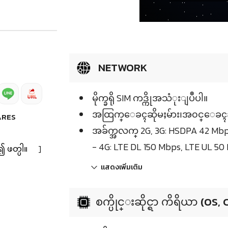
NETWORK
မိုက္ခရို SIM ကဒ္ကိုအသံုးျပဳပါ။
အထြက္ေခၚဆိုမႈမ်ား၊အ၀င္ေခၚဆိုမ
ARES
အခ်က္အလက္ 2G, 3G: HSDPA 42 Mbp
- 4G: LTE DL 150 Mbps, LTE UL 50
၍ ဖတ္ပါ။
]
แสดงเพิ่มเติม
စက္ပိုင္းဆိုင္ရာ ကိရိယာ (OS,