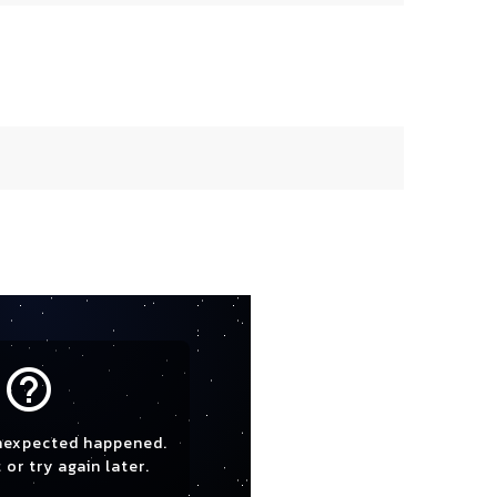
help_outline
nexpected happened.
 or try again later.