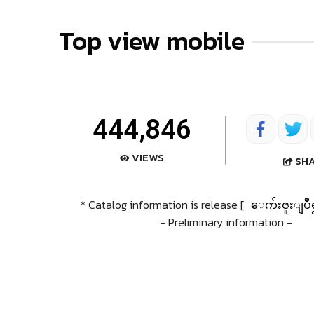
Top view mobile
444,846
VIEWS
SH
* Catalog information is release [
ေက်းဇူးျပဳ
- Preliminary information -