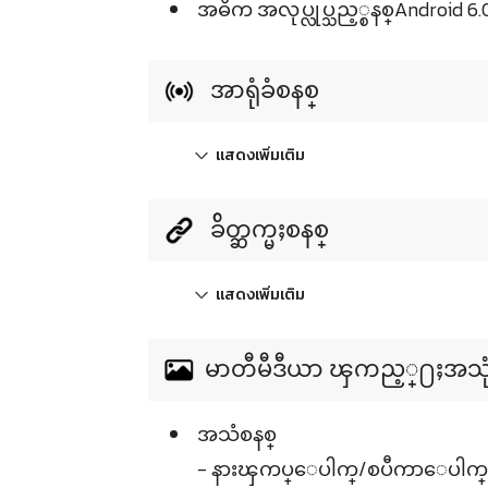
အဓိက အလုပ္လုပ္သည့္စနစ္Android 6.
အာရုံခံစနစ္
แสดงเพิ่มเติม
ခ်ိတ္ဆက္မႈစနစ္
แสดงเพิ่มเติม
မာတီမီဒီယာ ၾကည့္႐ႈအသုံးျပ
အသံစနစ္
- နားၾကပ္ေပါက္/စပီကာေပါက္ 3