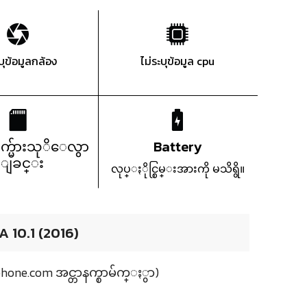
ะบุข้อมูลกล้อง
ไม่ระบุข้อมูล cpu
က္မ်ားသုိေလွာ
Battery
္ျခင္း
လုပ္ႏိုင္စြမ္းအားကို မသိရွိ။
 10.1 (2016)
hone.com အင္တာနက္စာမ်က္ႏွာ)