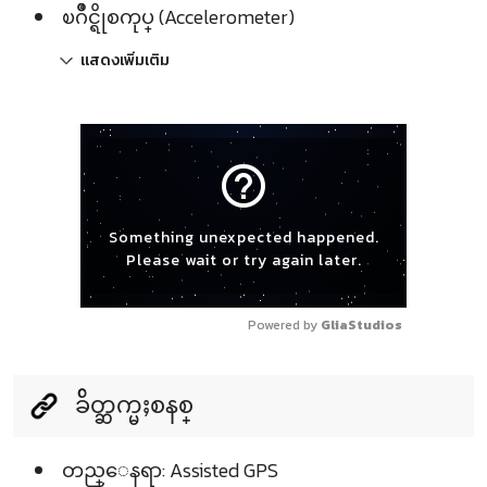
ၿဂိဳင္ရိုစကုပ္ (Accelerometer)
แสดงเพิ่มเติม
help_outline
Something unexpected happened.
Please wait or try again later.
Powered by 
GliaStudios
ခ်ိတ္ဆက္မႈစနစ္
တည္ေနရာ: Assisted GPS