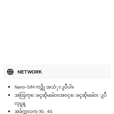
NETWORK
Nano-SIM ကဒ္ကို အသံုးျပဳပါ။
အထြက္ေခၚဆိုမႈမ်ား၊အ၀င္ေခၚဆိုမႈမ်ား ျပဳ
လုပ္ရန္
အခ်က္အလက္ 3G , 4G