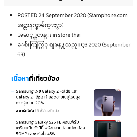
POSTED 24 September 2020 (Siamphone.com
အင္တာနက္စာမ်က္ႏွာ)
အဆင့္အတန္း in store thai
ေစ်းကြက္တြင္ စျဖန္႔သည္။ Q3 2020 (September
63)
เนื้อหา
ที่เกี่ยวข้อง
Samsung เผย Galaxy Z Fold8 และ
Galaxy Z Flip8 ทำยอดขายในยุโรปสูง
กว่ารุ่นก่อน 20%
สมาร์ทโฟน
| 9 ชั่วโมงที่แล้ว
Samsung Galaxy S26 FE คอนเฟิร์ม
เตรียมเปิดตัวปีนี้ พร้อมสานต่อสเปคกล้อง
50MP และชาร์จไว 45W