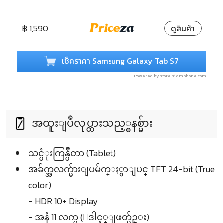
฿ 1,590
ดูสินค้า
เช็คราคา Samsung Galaxy Tab S7
Powered by store.siamphone.com
အထူးျပဳလုပ္ထားသည့္စနစ္မ်ား
သင္ပံုးကြန္ပ်ဳတာ (Tablet)
အခ်က္အလက္မ်ားျပမ်က္ႏွာျပင္ TFT 24-bit (True
color)
- HDR 10+ Display
- အနံ 11 လက္မ (ေဒါင့္ျဖတ္မ်ဥ္း)