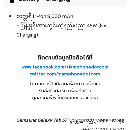
ဘက္ထရီ Li-ion 8,000 mAh
- မြန်နှုန်းအားသွင်းတဲ့နည်းပညာ 45W (Fast
Charging)
ติดตามข้อมูลมือถือได้ที่
www.facebook.com/siamphonedotcom
twitter.com/siamphonedotcom
ทำนายเบอร์มือถือ เบอร์สวย เบอร์มงคล
รับซื้อมือถือ
รับเครื่องถึงบ้าน
บูลอาเมอร์
ฟิล์มกระจกกันรอยมือถือ
Samsung Galaxy Tab S7 ျပန္လည္ၾကည့္ရႈစစ္ေဆးရန္
အဓိက အရင္းအျမစ္