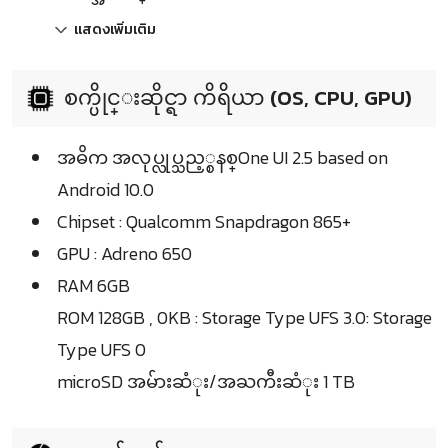
แสดงเพิ่มเติม
စက္ပိုင္းဆိုင္ရာ ကိရိယာ (OS, CPU, GPU)
အဓိက အလုပ္လုပ္သည့္စနစ္One UI 2.5 based on
Android 10.0
Chipset : Qualcomm Snapdragon 865+
GPU : Adreno 650
RAM 6GB
ROM 128GB , 0KB : Storage Type UFS 3.0: Storage
Type UFS 0
microSD အမ်ားဆံုး/အႀကီးဆံုး 1 TB