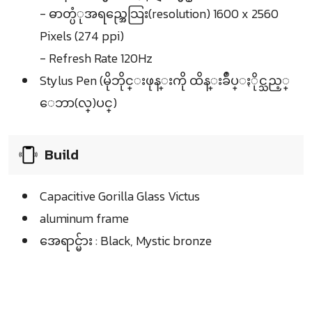
- ဓာတ္ပံုအရည္အေသြး(resolution) 1600 x 2560
Pixels (274 ppi)
- Refresh Rate 120Hz
Stylus Pen (မိုဘိုင္းဖုန္းကို ထိန္းခ်ဳပ္ႏိုင္သည့္
ေဘာ(လ္)ပင္)
Build
Capacitive Gorilla Glass Victus
aluminum frame
အေရာင္မ်ား : Black, Mystic bronze