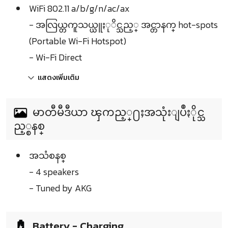
WiFi 802.11 a/b/g/n/ac/ax
- အလြယ္တကူသယ္ယူႏုိင္သည့္ အင္တာနက္ hot-spots
(Portable Wi-Fi Hotspot)
- Wi-Fi Direct
แสดงเพิ่มเติม
မာတီမီဒီယာ ၾကည့္႐ႈအသုံးျပဳႏိုင္သ
ည့္စနစ္
အသံစနစ္
- 4 speakers
- Tuned by AKG
Battery - Charging