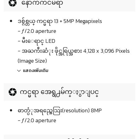
နောက်ကင်မရာ
ဒစ္ဂ်စ္တယ္ ကင္မရာ 13 + 5MP Megapixels
- ƒ/2.0 aperture
- မီးေရာင္ LED
- အႀကီးဆံုး ဖိုင္အရြယ္အစား 4,128 x 3,096 Pixels
(Image Size)
แสดงเพิ่มเติม
ကင္မရာ အေရွ႕မ်က္ႏွာျပင္
ဓာတ္ပံုအရည္အေသြး(resolution) 8MP
- ƒ/2.0 aperture