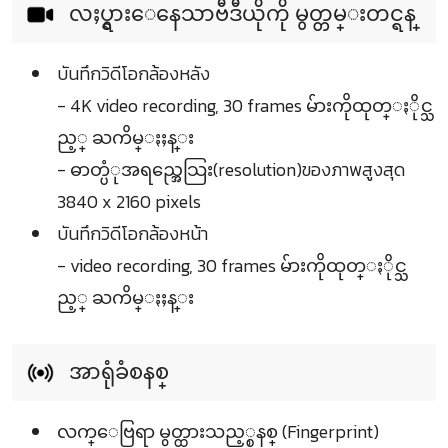
လႈပ္ရွားေနေသာဗီဒီယိုကို မွတ္တမ္းတင္ရန္
บันทึกวิดีโอกล้องหลัง
- 4K video recording, 30 frames မ်ားကိုထုတ္ႏိုင္သ
ည့္ ႀကိမ္ႏႈန္း
- ဓာတ္ပံုအရည္အေသြး(resolution)ของภาพสูงสุด
3840 x 2160 pixels
บันทึกวิดีโอกล้องหน้า
- video recording, 30 frames မ်ားကိုထုတ္ႏိုင္သ
ည့္ ႀကိမ္ႏႈန္း
အာရုံခံစနစ္
လက္ေဗြရာ မွတ္ထားသည့္စနစ္ (Fingerprint)