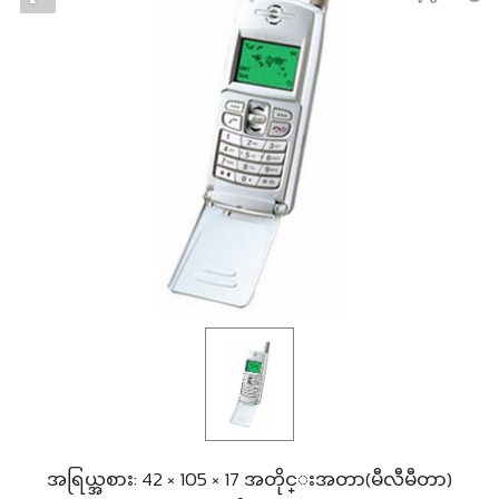
အရြယ္အစား: 42 × 105 × 17 အတိုင္းအတာ(မီလီမီတာ)