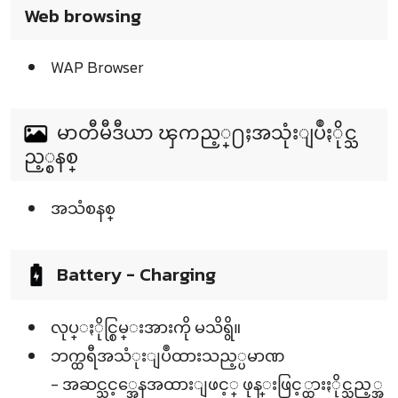
Web browsing
WAP Browser
မာတီမီဒီယာ ၾကည့္႐ႈအသုံးျပဳႏိုင္သ
ည့္စနစ္
အသံစနစ္
Battery - Charging
လုပ္ႏိုင္စြမ္းအားကို မသိရွိ။
ဘက္ထရီအသံုးျပဳထားသည့္ပမာဏ
- အဆင္သင့္အေနအထားျဖင့္ ဖုန္းဖြင့္ထားႏိုင္သည့္အ