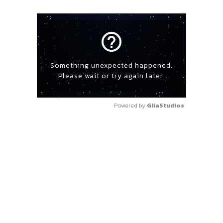
help_outline
Something unexpected happened.
Please wait or try again later.
Powered by 
GliaStudios