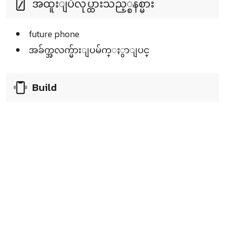
အထူးျပဳလုပ္ထားသည့္စနစ္မ်ား
future phone
အခ်က္အလက္မ်ားျပမ်က္ႏွာျပင္
Build