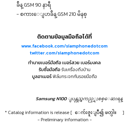
ခ်ိန္ GSM 90 နာရီ
- စကားေျပာခ်ိန္ GSM 210 မိနစ္
ติดตามข้อมูลมือถือได้ที่
www.facebook.com/siamphonedotcom
twitter.com/siamphonedotcom
ทำนายเบอร์มือถือ เบอร์สวย เบอร์มงคล
รับซื้อมือถือ
รับเครื่องถึงบ้าน
บูลอาเมอร์
ฟิล์มกระจกกันรอยมือถือ
Samsung N100 ျပန္လည္ၾကည့္ရႈစစ္ေဆးရန္
* Catalog information is release [
ေက်းဇူးျပဳ၍ ဖတ္ပါ။
]
- Preliminary information -