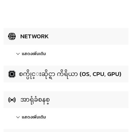
NETWORK
แสดงเพิ่มเติม
စက္ပိုင္းဆိုင္ရာ ကိရိယာ (OS, CPU, GPU)
အာရုံခံစနစ္
แสดงเพิ่มเติม