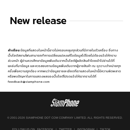
New release
คำเตือน
ข้อมูลที่แสดงในหน้านี้อาจไม่ครอบคลุมทุกส่วนที่มีภายในตัวเครื่อง ซึ่งทาง
เว็บไซต์สยามโฟนสามารถทำการเปลี่ยนแปลงแก้ไขข้อมูลได้โดยไม่ต้องแจ้งให้ทราบ
ล่วงหน้า ผู้อ่านควรศึกษาข้อมูลเพิ่มเติมจากเว็บไซต์ผู้ผลิตสินค้าโดยเข้าไปอ่านได้ที่
แหล่งที่มาข้อมูล
และควรสอบถามข้อมูลเพิ่มเติมจากผู้ขายสินค้า ณ จุดวางจำหน่ายทุก
ครั้งเพื่อความถูกต้อง หากพบว่าข้อมูลรายละเอียดที่เราแสดงในหน้านี้มีความผิดพลาด
หรือพบปัญหาในการแสดงผลของเว็บไซต์โปรดแจ้งให้เราทราบได้ที่
feedback@siamphone.com
© 2001-2026 SIAMPHONE DOT COM COMPANY LIMITED. ALL RIGHTS RESERVED.
FOLLOW US ON
FACEBOOK
|
TWITTER
|
INSTAGRAM
|
TIKTOK