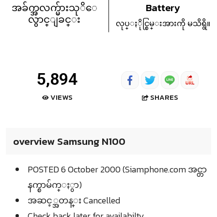
အခ်က္အလက္မ်ားသုိေ
Battery
လွာင္ျခင္း
လုပ္ႏိုင္စြမ္းအားကို မသိရွိ။
5,894
SHARES
VIEWS
overview Samsung N100
POSTED 6 October 2000 (Siamphone.com အင္တာ
နက္စာမ်က္ႏွာ)
အဆင့္အတန္း Cancelled
Check back later for availabilty