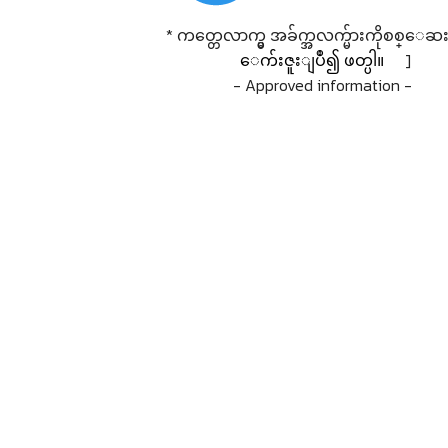
* ကတ္တေလာက္မွ အခ်က္အလက္မ်ားကိုစစ္ေဆးရ
ေက်းဇူးျပဳ၍ ဖတ္ပါ။
]
- Approved information -