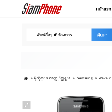
หน้าแรก
ค้นหา
မိုဘိုင္း/ လက္ကုိင္ဖုန္း
Samsung
Wave Y