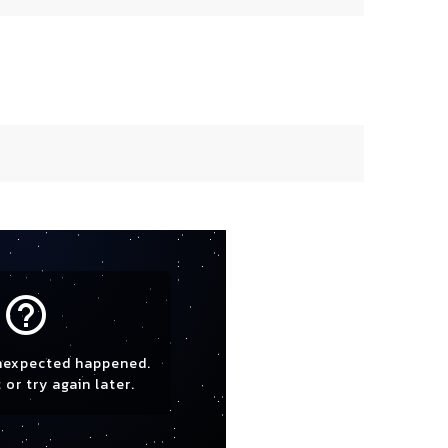
help_outline
nexpected happened.
 or try again later.