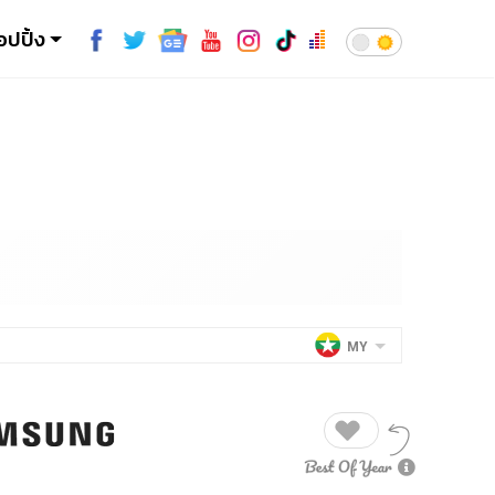
อปปิ้ง
MY