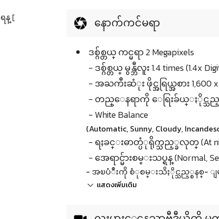
န္ [
နောက်ကင်မရာ
ဒစ္ဂ်စ္တယ္ ကင္မရာ 2 Megapixels
- ဒစ္ဂ်စ္တယ္ မွန္ဘီလူး 1.4 times (1.4x D
- အႀကီးဆံုး ဖိုင္အရြယ္အစား 1,600 x
- တည္ေနရာကို ေရြးခ်ယ္ႏိုင္သည့္
- White Balance
(Automatic, Sunny, Cloudy, Incandesc
- ရႈခင္းဓာတ္ပံုရိုက္သည့္ခလုတ္ (At n
- အေရာင္မ်ားစမ္းသပ္ရန္ (Normal, Se
- အၿပံဳးကို စံုစမ္းသိႏိုင္သည့္စနစ္- 
แสดงเพิ่มเติม
လႈပ္ရွားေနေသာဗီဒီယိုကို မွတ္