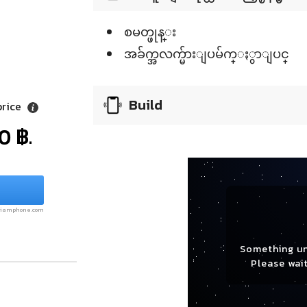
စမတ္ဖုန္း
အခ်က္အလက္မ်ားျပမ်က္ႏွာျပင္
Build
price
0 ฿.
.siamphone.com
Something u
Please wait