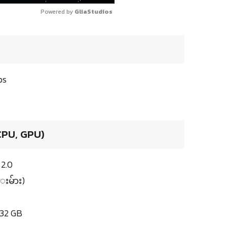
Powered by 
GliaStudios
ps
 CPU, GPU)
2.0
းမ်ား)
32 GB