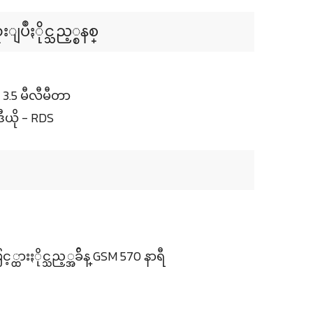
ဳႏိုင္သည့္စနစ္
.5 မီလီမီတာ
ီယို - RDS
ထားႏိုင္သည့္အခ်ိန္ GSM 570 နာရီ