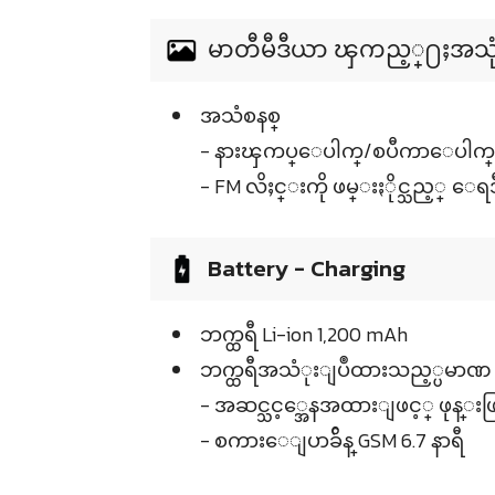
မာတီမီဒီယာ ၾကည့္႐ႈအသုံးျပ
အသံစနစ္
- နားၾကပ္ေပါက္/စပီကာေပါက္ 3
- FM လိႈင္းကို ဖမ္းႏိုင္သည့္ ေရဒ
Battery - Charging
ဘက္ထရီ Li-ion 1,200 mAh
ဘက္ထရီအသံုးျပဳထားသည့္ပမာဏ
- အဆင္သင့္အေနအထားျဖင့္ ဖုန္းဖြင့္
- စကားေျပာခ်ိန္ GSM 6.7 နာရီ