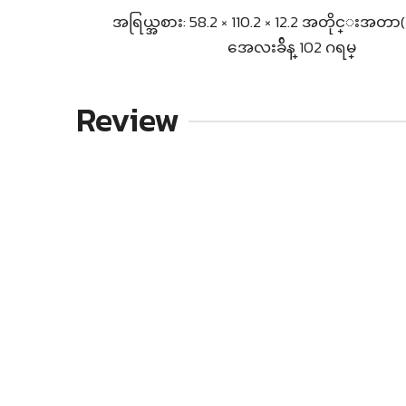
အရြယ္အစား: 58.2 × 110.2 × 12.2 အတိုင္းအတာ
အေလးခ်ိန္ 102 ဂရမ္
Review