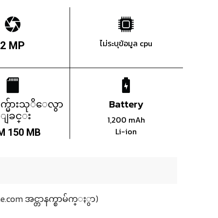
ไม่ระบุข้อมูล cpu
2 MP
က္မ်ားသုိေလွာ
Battery
္ျခင္း
1,200 mAh
Li-ion
M 150 MB
e.com အင္တာနက္စာမ်က္ႏွာ)