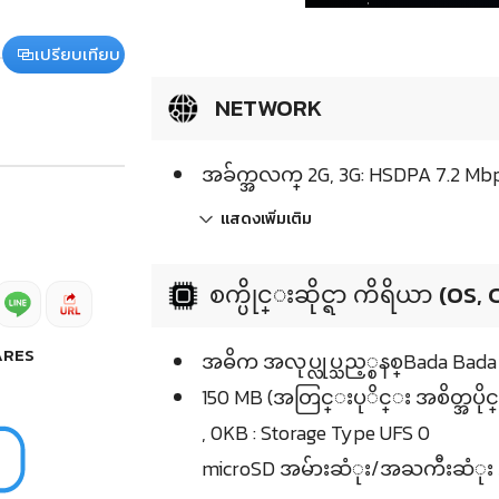
เปรียบเทียบ
NETWORK
အခ်က္အလက္ 2G, 3G: HSDPA 7.2 Mb
แสดงเพิ่มเติม
စက္ပိုင္းဆိုင္ရာ ကိရိယာ (OS,
ARES
အဓိက အလုပ္လုပ္သည့္စနစ္Bada Bada 
150 MB (အတြင္းပုိင္း အစိတ္အပိုင္
, 0KB : Storage Type UFS 0
microSD အမ်ားဆံုး/အႀကီးဆံုး 