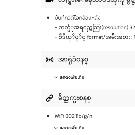
บันทึกวิดีโอกล้องหลัง
- ဓာတ္ပံုအရည္အေသြး(resolution) 32
- ဗီဒီယုိဖုိင္ format/အမ်ဳိးအစား 
အာရုံခံစနစ္
แสดงเพิ่มเติม
ခ်ိတ္ဆက္မႈစနစ္
WiFi 802.11b/g/n
แสดงเพิ่มเติม