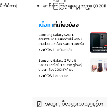
(မီလီမီတာ)
ေစ်းကြက္တြင္ စျဖန္႔သည္။ Q3 2011 
เนื้อหา
ที่เกี่ยวข้อง
Samsung Galaxy S26 FE
คอนเฟิร์มเตรียมเปิดตัวปีนี้ พร้อม
สานต่อสเปคกล้อง 50MP และชาร์จ
ไว 45W
สมาร์ทโฟน
| 5 ชั่วโมงที่แล้ว
Samsung Galaxy Z Fold 8
Series แตกไลน์ 3 รุ่นรวด ชูโรงรุ่น
Ultra กล้อง 200MP ท้าชน
iPhone 18
สมาร์ทโฟน
| 29 ก.ค. 69
အထူးျပဳလုပ္ထားသည့္စနစ္မ်ား