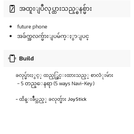
အထူးျပဳလုပ္ထားသည့္စနစ္မ်ား
future phone
အခ်က္အလက္မ်ားျပမ်က္ႏွာျပင္
Build
ခလုပ္မ်ားႏွင့္ ထည့္သြင္းထားသည့္ စာလံုးမ်ား
- 5 တည္ေနရာ (5 ways Navi-Key)
- ထိန္းခ်ဳပ္သည့္ ခလုတ္မ်ား JoyStick