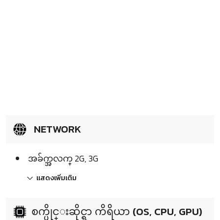
NETWORK
အခ်က္အလက္ 2G, 3G
แสดงเพิ่มเติม
စက္ပိုင္းဆိုင္ရာ ကိရိယာ (OS, CPU, GPU)