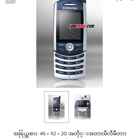
အရြယ္အစား: 46 × 112 × 20 အတိုင္းအတာ(မီလီမီတာ)