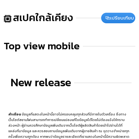
สเปคใกล้เคียง
เปรียบเทียบ
Top view mobile
New release
คำเตือน
ข้อมูลที่แสดงในหน้านี้อาจไม่ครอบคลุมทุกส่วนที่มีภายในตัวเครื่อง ซึ่งทาง
เว็บไซต์สยามโฟนสามารถทำการเปลี่ยนแปลงแก้ไขข้อมูลได้โดยไม่ต้องแจ้งให้ทราบ
ล่วงหน้า ผู้อ่านควรศึกษาข้อมูลเพิ่มเติมจากเว็บไซต์ผู้ผลิตสินค้าโดยเข้าไปอ่านได้ที่
แหล่งที่มาข้อมูล
และควรสอบถามข้อมูลเพิ่มเติมจากผู้ขายสินค้า ณ จุดวางจำหน่ายทุก
ครั้งเพื่อความถูกต้อง หากพบว่าข้อมูลรายละเอียดที่เราแสดงในหน้านี้มีความผิดพลาด