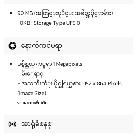
90 MB (အတြင္းပုိင္း အစိတ္အပိုင္းမ်ား)
, 0KB : Storage Type UFS 0
နောက်ကင်မရာ
ဒစ္ဂ်စ္တယ္ ကင္မရာ 1 Megapixels
- မီးေရာင္
- အႀကီးဆံုး ဖိုင္အရြယ္အစား 1,152 x 864 Pixels
(Image Size)
แสดงเพิ่มเติม
အာရုံခံစနစ္