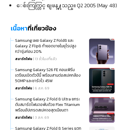
ေစ်းကြက္တြင္ စျဖန္႔သည္။ Q2 2005 (May 48)
เนื้อหา
ที่เกี่ยวข้อง
Samsung เผย Galaxy Z Fold8 และ
Galaxy Z Flip8 ทำยอดขายในยุโรปสูง
กว่ารุ่นก่อน 20%
สมาร์ทโฟน
| 13 ชั่วโมงที่แล้ว
Samsung Galaxy S26 FE คอนเฟิร์ม
เตรียมเปิดตัวปีนี้ พร้อมสานต่อสเปคกล้อง
50MP และชาร์จไว 45W
สมาร์ทโฟน
| 6 ส.ค. 69
Samsung Galaxy Z Fold 8 Ultra ยกระ
ดับสมาร์ตโฟนจอพับด้วย Flex Titanium
พร้อมอัปเกรดสเปคจอสุดเนียนตา
สมาร์ทโฟน
| 3 ส.ค. 69
Samsung Galaxy Z Fold 8 Series แตก