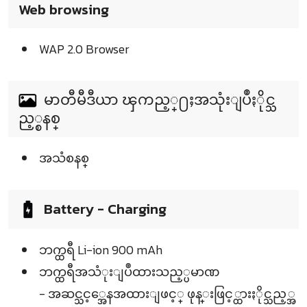
Web browsing
WAP 2.0 Browser
မာတီမီဒီယာ ၾကည့္႐ႈအသုံးျပဳႏိုင္သ
ည့္စနစ္
အသံစနစ္
Battery - Charging
ဘက္ထရီ Li-ion 900 mAh
ဘက္ထရီအသံုးျပဳထားသည့္ပမာဏ
- အဆင္သင့္အေနအထားျဖင့္ ဖုန္းဖြင့္ထားႏိုင္သည့္အ