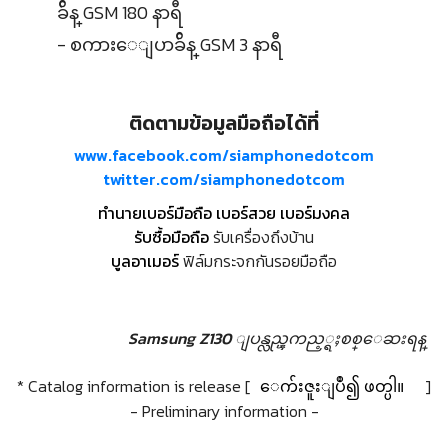
ခ်ိန္ GSM 180 နာရီ
- စကားေျပာခ်ိန္ GSM 3 နာရီ
ติดตามข้อมูลมือถือได้ที่
www.facebook.com/siamphonedotcom
twitter.com/siamphonedotcom
ทำนายเบอร์มือถือ เบอร์สวย เบอร์มงคล
รับซื้อมือถือ
รับเครื่องถึงบ้าน
บูลอาเมอร์
ฟิล์มกระจกกันรอยมือถือ
Samsung Z130 ျပန္လည္ၾကည့္ရႈစစ္ေဆးရန္
* Catalog information is release [
ေက်းဇူးျပဳ၍ ဖတ္ပါ။
]
- Preliminary information -