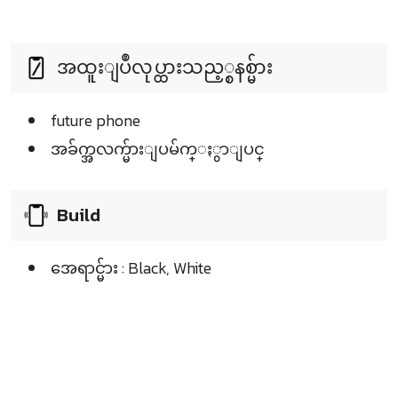
အထူးျပဳလုပ္ထားသည့္စနစ္မ်ား
future phone
အခ်က္အလက္မ်ားျပမ်က္ႏွာျပင္
Build
အေရာင္မ်ား : Black, White