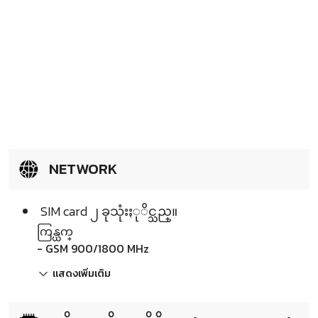
NETWORK
SIM card ၂ ခုသုံးႏုိင္သည္။
ကြန္ယက္
- GSM 900/1800 MHz
แสดงเพิ่มเติม