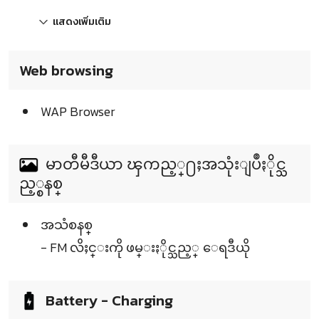
แสดงเพิ่มเติม
Web browsing
WAP Browser
မာတီမီဒီယာ ၾကည့္႐ႈအသုံးျပဳႏိုင္သ
ည့္စနစ္
အသံစနစ္
- FM လိႈင္းကို ဖမ္းႏိုင္သည့္ ေရဒီယို
Battery - Charging