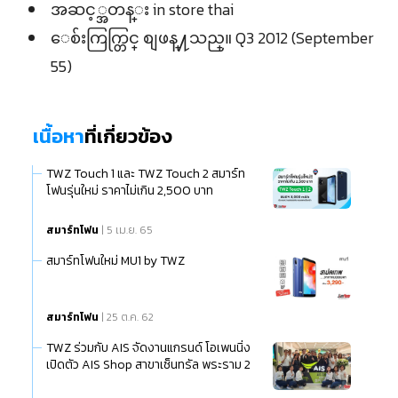
အဆင့္အတန္း in store thai
ေစ်းကြက္တြင္ စျဖန္႔သည္။ Q3 2012 (September
55)
เนื้อหา
ที่เกี่ยวข้อง
TWZ Touch 1 และ TWZ Touch 2 สมาร์ท
โฟนรุ่นใหม่ ราคาไม่เกิน 2,500 บาท
สมาร์ทโฟน
| 5 เม.ย. 65
สมาร์ทโฟนใหม่ MU1 by TWZ
สมาร์ทโฟน
| 25 ต.ค. 62
TWZ ร่วมกับ AIS จัดงานแกรนด์ โอเพนนิ่ง
เปิดตัว AIS Shop สาขาเซ็นทรัล พระราม 2