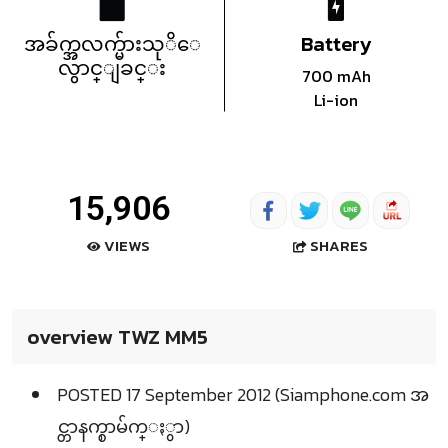
အခ်က္အလက္မ်ားသုိေ
Battery
လွာင္ျခင္း
700 mAh
Li-ion
15,906
SHARES
VIEWS
overview TWZ MM5
POSTED 17 September 2012 (Siamphone.com အ
င္တာနက္စာမ်က္ႏွာ)