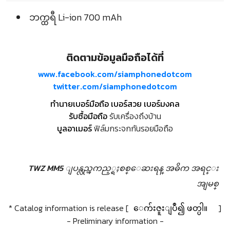
ဘက္ထရီ Li-ion 700 mAh
ติดตามข้อมูลมือถือได้ที่
www.facebook.com/siamphonedotcom
twitter.com/siamphonedotcom
ทำนายเบอร์มือถือ เบอร์สวย เบอร์มงคล
รับซื้อมือถือ
รับเครื่องถึงบ้าน
บูลอาเมอร์
ฟิล์มกระจกกันรอยมือถือ
TWZ MM5 ျပန္လည္ၾကည့္ရႈစစ္ေဆးရန္
အဓိက အရင္း
အျမစ္
* Catalog information is release [
ေက်းဇူးျပဳ၍ ဖတ္ပါ။
]
- Preliminary information -