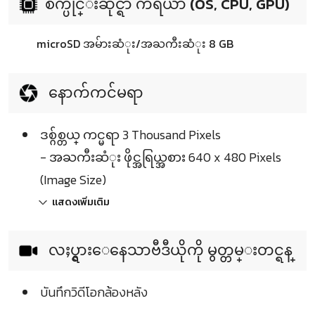
စက္ပိုင္းဆိုင္ရာ ကိရိယာ (OS, CPU, GPU)
microSD အမ်ားဆံုး/အႀကီးဆံုး 8 GB
နောက်ကင်မရာ
ဒစ္ဂ်စ္တယ္ ကင္မရာ 3 Thousand Pixels
- အႀကီးဆံုး ဖိုင္အရြယ္အစား 640 x 480 Pixels
(Image Size)
แสดงเพิ่มเติม
လႈပ္ရွားေနေသာဗီဒီယိုကို မွတ္တမ္းတင္ရန္
บันทึกวิดีโอกล้องหลัง