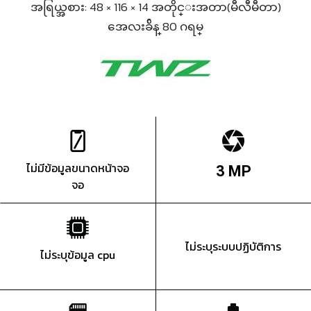
အရြယ္အစား: 48 × 116 × 14 အတိုင္းအတာ(မီလီမီတာ)
အေလးခ်ိန္ 80 ဂရမ္
ไม่มีข้อมูลขนาดหน้าจอ
3 MP
จอ
ไม่ระบุระบบปฏิบัติการ
ไม่ระบุข้อมูล cpu