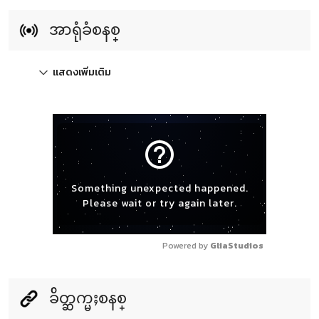
အာရုံခံစနစ္
แสดงเพิ่มเติม
help_outline
Something unexpected happened.
Please wait or try again later.
Powered by 
GliaStudios
ခ်ိတ္ဆက္မႈစနစ္