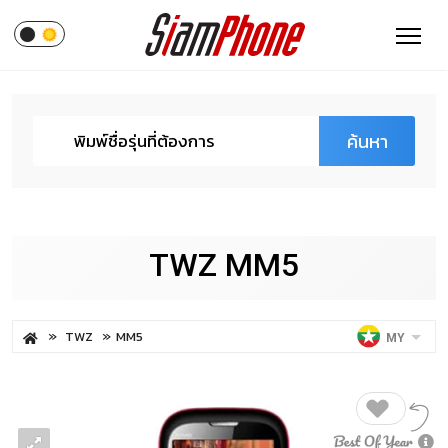
ค้นหา
TWZ MM5
TWZ
MM5
MY