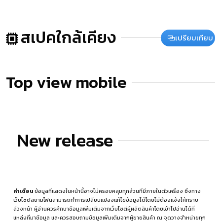
สเปคใกล้เคียง
เปรียบเทียบ
Top view mobile
New release
คำเตือน
ข้อมูลที่แสดงในหน้านี้อาจไม่ครอบคลุมทุกส่วนที่มีภายในตัวเครื่อง ซึ่งทาง
เว็บไซต์สยามโฟนสามารถทำการเปลี่ยนแปลงแก้ไขข้อมูลได้โดยไม่ต้องแจ้งให้ทราบ
ล่วงหน้า ผู้อ่านควรศึกษาข้อมูลเพิ่มเติมจากเว็บไซต์ผู้ผลิตสินค้าโดยเข้าไปอ่านได้ที่
แหล่งที่มาข้อมูล
และควรสอบถามข้อมูลเพิ่มเติมจากผู้ขายสินค้า ณ จุดวางจำหน่ายทุก