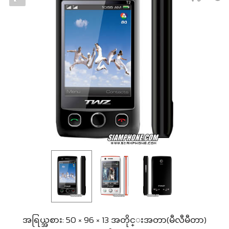
အရြယ္အစား: 50 × 96 × 13 အတိုင္းအတာ(မီလီမီတာ)