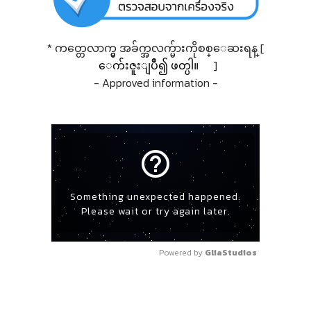
* ကတ္တေလာက္မွ အခ်က္အလက္မ်ားကိုစစ္ေဆးရန္ [
ေက်းဇူးျပဳ၍ ဖတ္ပါ။
]
- Approved information -
help_outline
Something unexpected happened.
Please wait or try again later.
Powered by 
GliaStudios