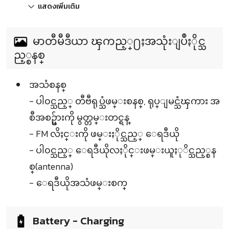
แสดงเพิ่มเติม
မာတီမီဒီယာ ၾကည့္႐ႈအသုံးျပဳႏိုင္သ
ည့္စနစ္
အသံစနစ္
- ပါ၀င္သည့္ တီဗီရုပ္သံဖမ္းစနစ္, ရုပ္ျမင္သံၾကား အ
စီအစဥ္မ်ားကို မွတ္တမ္းတင္ရန္
- FM လိႈင္းကို ဖမ္းႏိုင္သည့္ ေရဒီယို
- ပါ၀င္သည့္ ေရဒီယိုလႈိုင္းဖမ္းယူႏုိင္သည့္စန
စ္(antenna)
- ေရဒီယိုအသံဖမ္းစက္
Battery - Charging