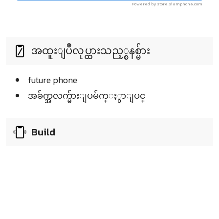
Powered by store.siamphone.com
အထူးျပဳလုပ္ထားသည့္စနစ္မ်ား
future phone
အခ်က္အလက္မ်ားျပမ်က္ႏွာျပင္
Build