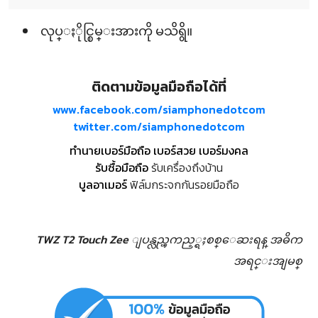
လုပ္ႏိုင္စြမ္းအားကို မသိရွိ။
ติดตามข้อมูลมือถือได้ที่
www.facebook.com/siamphonedotcom
twitter.com/siamphonedotcom
ทำนายเบอร์มือถือ เบอร์สวย เบอร์มงคล
รับซื้อมือถือ
รับเครื่องถึงบ้าน
บูลอาเมอร์
ฟิล์มกระจกกันรอยมือถือ
TWZ T2 Touch Zee ျပန္လည္ၾကည့္ရႈစစ္ေဆးရန္
အဓိက
အရင္းအျမစ္