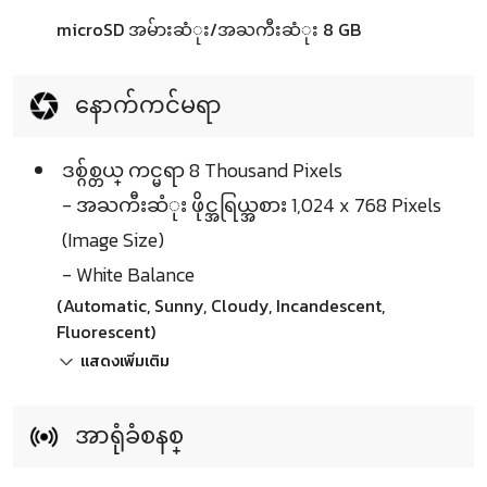
microSD အမ်ားဆံုး/အႀကီးဆံုး 8 GB
နောက်ကင်မရာ
ဒစ္ဂ်စ္တယ္ ကင္မရာ 8 Thousand Pixels
- အႀကီးဆံုး ဖိုင္အရြယ္အစား 1,024 x 768 Pixels
(Image Size)
- White Balance
(Automatic, Sunny, Cloudy, Incandescent,
Fluorescent)
แสดงเพิ่มเติม
အာရုံခံစနစ္