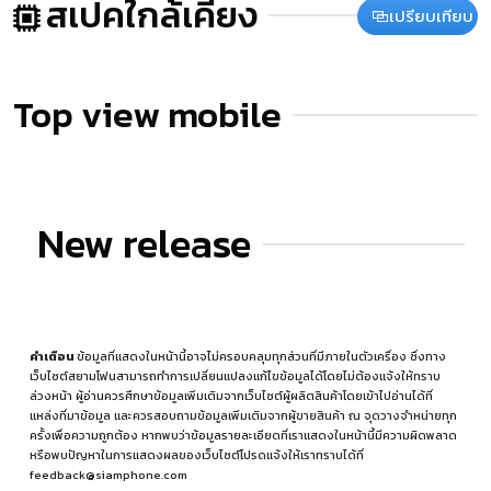
สเปคใกล้เคียง
เปรียบเทียบ
Top view mobile
New release
คำเตือน
ข้อมูลที่แสดงในหน้านี้อาจไม่ครอบคลุมทุกส่วนที่มีภายในตัวเครื่อง ซึ่งทาง
เว็บไซต์สยามโฟนสามารถทำการเปลี่ยนแปลงแก้ไขข้อมูลได้โดยไม่ต้องแจ้งให้ทราบ
ล่วงหน้า ผู้อ่านควรศึกษาข้อมูลเพิ่มเติมจากเว็บไซต์ผู้ผลิตสินค้าโดยเข้าไปอ่านได้ที่
แหล่งที่มาข้อมูล
และควรสอบถามข้อมูลเพิ่มเติมจากผู้ขายสินค้า ณ จุดวางจำหน่ายทุก
ครั้งเพื่อความถูกต้อง หากพบว่าข้อมูลรายละเอียดที่เราแสดงในหน้านี้มีความผิดพลาด
หรือพบปัญหาในการแสดงผลของเว็บไซต์โปรดแจ้งให้เราทราบได้ที่
feedback@siamphone.com