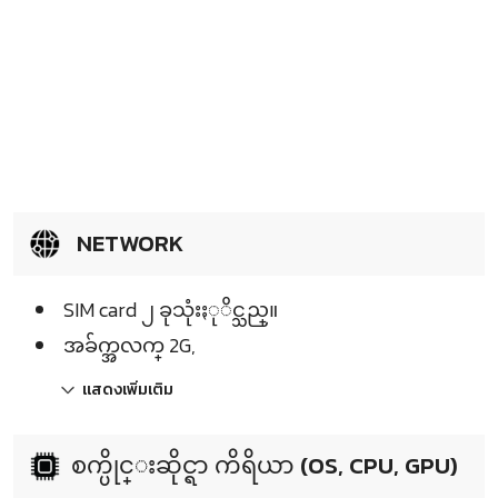
NETWORK
SIM card ၂ ခုသုံးႏုိင္သည္။
အခ်က္အလက္ 2G,
แสดงเพิ่มเติม
စက္ပိုင္းဆိုင္ရာ ကိရိယာ (OS, CPU, GPU)