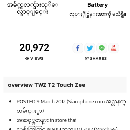
အခ်က္အလက္မ်ားသုိေ
Battery
လွာင္ျခင္း
လုပ္ႏိုင္စြမ္းအားကို မသိရွိ။
20,972
SHARES
VIEWS
overview TWZ T2 Touch Zee
POSTED 9 March 2012 (Siamphone.com အင္တာနက္
စာမ်က္ႏွာ)
အဆင့္အတန္း in store thai
ေစ်းကြက္တြင္ စျဖန္႔သည္။ Q1 2012 (March 55)