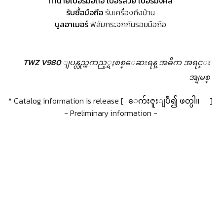
ทำนายเบอร์มือถือ เบอร์สวย เบอร์มงคล
รับซื้อมือถือ
รับเครื่องถึงบ้าน
บูลอาเมอร์
ฟิล์มกระจกกันรอยมือถือ
TWZ V980 ျပန္လည္ၾကည့္ရႈစစ္ေဆးရန္
အဓိက အရင္း
အျမစ္
* Catalog information is release [
ေက်းဇူးျပဳ၍ ဖတ္ပါ။
]
- Preliminary information -