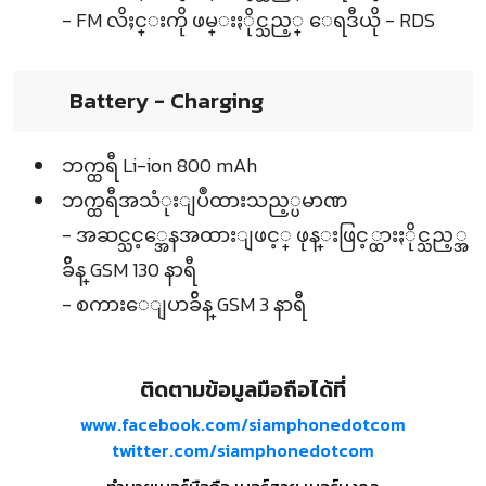
- FM လိႈင္းကို ဖမ္းႏိုင္သည့္ ေရဒီယို - RDS
Battery - Charging
ဘက္ထရီ Li-ion 800 mAh
ဘက္ထရီအသံုးျပဳထားသည့္ပမာဏ
- အဆင္သင့္အေနအထားျဖင့္ ဖုန္းဖြင့္ထားႏိုင္သည့္အ
ခ်ိန္ GSM 130 နာရီ
- စကားေျပာခ်ိန္ GSM 3 နာရီ
ติดตามข้อมูลมือถือได้ที่
www.facebook.com/siamphonedotcom
twitter.com/siamphonedotcom