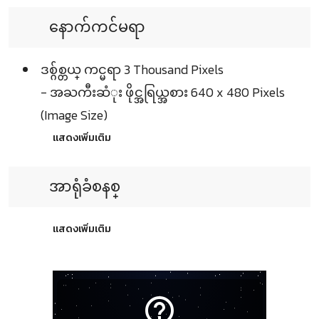
နောက်ကင်မရာ
ဒစ္ဂ်စ္တယ္ ကင္မရာ 3 Thousand Pixels
- အႀကီးဆံုး ဖိုင္အရြယ္အစား 640 x 480 Pixels
(Image Size)
แสดงเพิ่มเติม
အာရုံခံစနစ္
แสดงเพิ่มเติม
help_outline