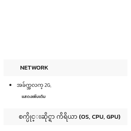
NETWORK
အခ်က္အလက္ 2G,
แสดงเพิ่มเติม
စက္ပိုင္းဆိုင္ရာ ကိရိယာ (OS, CPU, GPU)