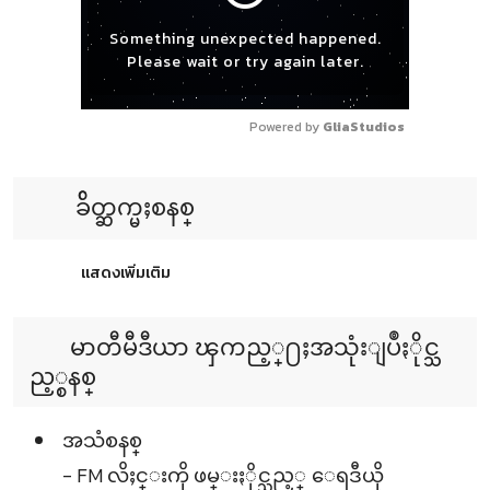
Something unexpected happened.
Please wait or try again later.
Powered by 
GliaStudios
ခ်ိတ္ဆက္မႈစနစ္
แสดงเพิ่มเติม
မာတီမီဒီယာ ၾကည့္႐ႈအသုံးျပဳႏိုင္သ
ည့္စနစ္
အသံစနစ္
- FM လိႈင္းကို ဖမ္းႏိုင္သည့္ ေရဒီယို