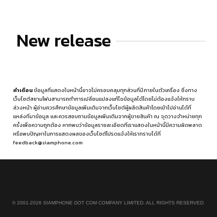
New release
คำเตือน
ข้อมูลที่แสดงในหน้านี้อาจไม่ครอบคลุมทุกส่วนที่มีภายในตัวเครื่อง ซึ่งทาง
เว็บไซต์สยามโฟนสามารถทำการเปลี่ยนแปลงแก้ไขข้อมูลได้โดยไม่ต้องแจ้งให้ทราบ
ล่วงหน้า ผู้อ่านควรศึกษาข้อมูลเพิ่มเติมจากเว็บไซต์ผู้ผลิตสินค้าโดยเข้าไปอ่านได้ที่
แหล่งที่มาข้อมูล
และควรสอบถามข้อมูลเพิ่มเติมจากผู้ขายสินค้า ณ จุดวางจำหน่ายทุก
ครั้งเพื่อความถูกต้อง หากพบว่าข้อมูลรายละเอียดที่เราแสดงในหน้านี้มีความผิดพลาด
หรือพบปัญหาในการแสดงผลของเว็บไซต์โปรดแจ้งให้เราทราบได้ที่
feedback@siamphone.com
© 2001-2026 SIAMPHONE DOT COM COMPANY LIMITED. ALL RIGHTS RESERVED.