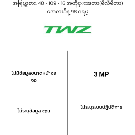
အရြယ္အစား: 48 × 109 × 16 အတိုင္းအတာ(မီလီမီတာ)
အေလးခ်ိန္ 98 ဂရမ္
ไม่มีข้อมูลขนาดหน้าจอ
3 MP
จอ
ไม่ระบุระบบปฏิบัติการ
ไม่ระบุข้อมูล cpu