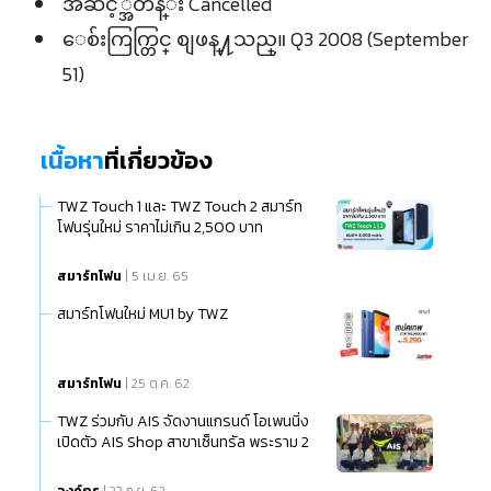
အဆင့္အတန္း Cancelled
ေစ်းကြက္တြင္ စျဖန္႔သည္။ Q3 2008 (September
51)
เนื้อหา
ที่เกี่ยวข้อง
TWZ Touch 1 และ TWZ Touch 2 สมาร์ท
โฟนรุ่นใหม่ ราคาไม่เกิน 2,500 บาท
สมาร์ทโฟน
| 5 เม.ย. 65
สมาร์ทโฟนใหม่ MU1 by TWZ
สมาร์ทโฟน
| 25 ต.ค. 62
TWZ ร่วมกับ AIS จัดงานแกรนด์ โอเพนนิ่ง
เปิดตัว AIS Shop สาขาเซ็นทรัล พระราม 2
องค์กร
| 22 ก.ย. 62