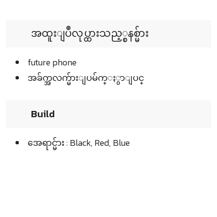
အထူးျပဳလုပ္ထားသည့္စနစ္မ်ား
future phone
အခ်က္အလက္မ်ားျပမ်က္ႏွာျပင္
Build
အေရာင္မ်ား : Black, Red, Blue