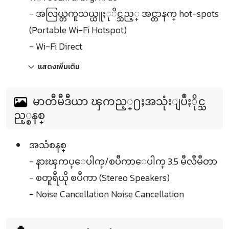
- အလြယ္တကူသယ္ယူႏုိင္သည့္ အင္တာနက္ hot-spots
(Portable Wi-Fi Hotspot)
- Wi-Fi Direct
แสดงเพิ่มเติม
မာတီမီဒီယာ ၾကည့္႐ႈအသုံးျပဳႏိုင္သ
ည့္စနစ္
အသံစနစ္
- နားၾကပ္ေပါက္/စပီကာေပါက္ 3.5 မီလီမီတာ
- စတူရီယို စပီကာ (Stereo Speakers)
- Noise Cancellation Noise Cancellation