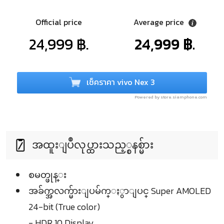
Official price
Average price
24,999 ฿.
24,999 ฿.
เช็คราคา vivo Nex 3
Powered by store.siamphone.com
အထူးျပဳလုပ္ထားသည့္စနစ္မ်ား
စမတ္ဖုန္း
အခ်က္အလက္မ်ားျပမ်က္ႏွာျပင္ Super AMOLED
24-bit (True color)
- HDR 10 Display