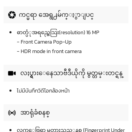
ကင္မရာ အေရွ႕မ်က္ႏွာျပင္
ဓာတ္ပံုအရည္အေသြး(resolution) 16 MP
- Front Camera Pop-Up
- HDR mode in front camera
လႈပ္ရွားေနေသာဗီဒီယိုကို မွတ္တမ္းတင္ရန္
ไม่มีบันทึกวิดีโอกล้องหน้า
အာရုံခံစနစ္
လက္ေဗြရာ မွတ္ထားသည့္စနစ္ (Fingerprint Under