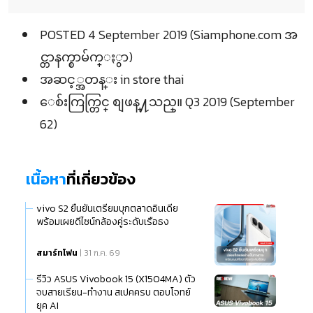
POSTED 4 September 2019 (Siamphone.com အ
င္တာနက္စာမ်က္ႏွာ)
အဆင့္အတန္း in store thai
ေစ်းကြက္တြင္ စျဖန္႔သည္။ Q3 2019 (September
62)
เนื้อหา
ที่เกี่ยวข้อง
vivo S2 ยืนยันเตรียมบุกตลาดอินเดีย
พร้อมเผยดีไซน์กล้องคู่ระดับเรือธง
สมาร์ทโฟน
| 31 ก.ค. 69
รีวิว ASUS Vivobook 15 (X1504MA) ตัว
จบสายเรียน-ทำงาน สเปคครบ ตอบโจทย์
ยุค AI