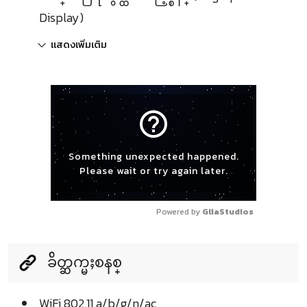
Display)
แสดงเพิ่มเติม
help_outline
Something unexpected happened.
Please wait or try again later.
Powered by 
GliaStudios
ခ်ိတ္ဆက္မႈစနစ္
WiFi 802.11 a/b/g/n/ac