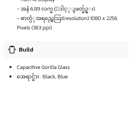
- အနံ 6.89 လက္မ (ေဒါင့္ျဖတ္မ်ဥ္း)
- ဓာတ္ပံုအရည္အေသြး(resolution) 1080 x 2256
Pixels (363 ppi)
Build
Capacitive Gorilla Glass
အေရာင္မ်ား : Black, Blue