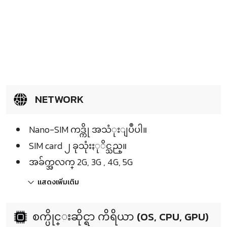
NETWORK
Nano-SIM ကဒ္ကို အသံုးျပဳပါ။
SIM card ၂ ခုသုံးႏုိင္သည္။
အခ်က္အလက္ 2G, 3G , 4G, 5G
แสดงเพิ่มเติม
စက္ပိုင္းဆိုင္ရာ ကိရိယာ (OS, CPU, GPU)