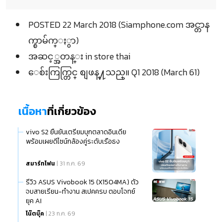
POSTED 22 March 2018 (Siamphone.com အင္တာန
က္စာမ်က္ႏွာ)
အဆင့္အတန္း in store thai
ေစ်းကြက္တြင္ စျဖန္႔သည္။ Q1 2018 (March 61)
เนื้อหา
ที่เกี่ยวข้อง
vivo S2 ยืนยันเตรียมบุกตลาดอินเดีย
พร้อมเผยดีไซน์กล้องคู่ระดับเรือธง
สมาร์ทโฟน
| 31 ก.ค. 69
รีวิว ASUS Vivobook 15 (X1504MA) ตัว
จบสายเรียน-ทำงาน สเปคครบ ตอบโจทย์
ยุค AI
โน๊ตบุ๊ค
| 23 ก.ค. 69