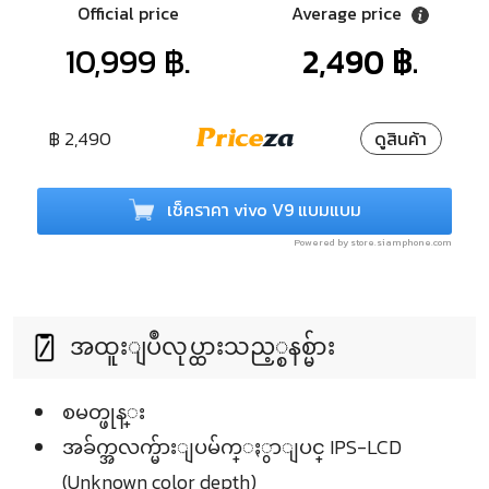
Official price
Average price
10,999 ฿.
2,490 ฿.
฿ 2,490
ดูสินค้า
เช็คราคา vivo V9 แบมแบม
Powered by store.siamphone.com
အထူးျပဳလုပ္ထားသည့္စနစ္မ်ား
စမတ္ဖုန္း
အခ်က္အလက္မ်ားျပမ်က္ႏွာျပင္ IPS-LCD
(Unknown color depth)