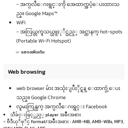
- အက္ပလီေဂးရွင္းကို အေထာက္အပံ့ေပးထားသ
ည္။ Google Maps™
WiFi
- အလြယ္တကူသယ္ယူႏုိင္သည့္ အင္တာနက္ hot-spots
(Portable Wi-Fi Hotspot)
แสดงเพิ่มเติม
Web browsing
web browser မ်ား အသုံးျပဳႏိုင္ရန္ ေထာက္ပံ့ေပး
သည္။ Google Chrome
လူမႈကြန္ယက္ အက္ပလီေဂးရွင္း Facebook
သီခ်င္းဖြင့္သည့္ player အမ်ဳိးအစား
- ဗီဒီယုိဖုိင္ format/အမ်ဳိးအစား : AMR-NB, AMR-WBs, MP3,