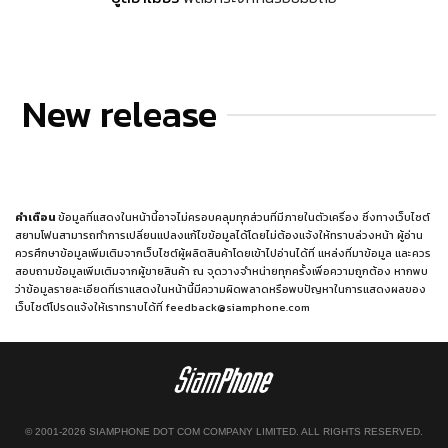
New release
คำเตือน
ข้อมูลที่แสดงในหน้านี้อาจไม่ครอบคลุมทุกส่วนที่มีภายในตัวเครื่อง ซึ่งทางเว็บไซต์
สยามโฟนสามารถทำการเปลี่ยนแปลงแก้ไขข้อมูลได้โดยไม่ต้องแจ้งให้ทราบล่วงหน้า ผู้อ่าน
ควรศึกษาข้อมูลเพิ่มเติมจากเว็บไซต์ผู้ผลิตสินค้าโดยเข้าไปอ่านได้ที่
แหล่งที่มาข้อมูล
และควร
สอบถามข้อมูลเพิ่มเติมจากผู้ขายสินค้า ณ จุดวางจำหน่ายทุกครั้งเพื่อความถูกต้อง หากพบ
ว่าข้อมูลรายละเอียดที่เราแสดงในหน้านี้มีความผิดพลาดหรือพบปัญหาในการแสดงผลของ
เว็บไซต์โปรดแจ้งให้เราทราบได้ที่
feedback@siamphone.com
© 2001-2026 SIAMPHONE DOT COM COMPANY LIMITED. ALL RIGHTS RESERVED.