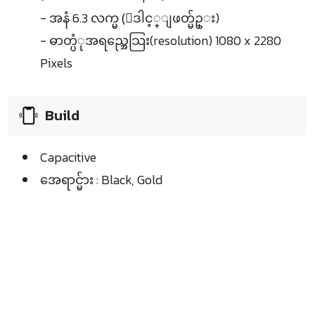
- အနံ 6.3 လက္မ (ေဒါင့္ျဖတ္မ်ဥ္း)
- ဓာတ္ပံုအရည္အေသြး(resolution) 1080 x 2280
Pixels
Build
Capacitive
အေရာင္မ်ား : Black, Gold