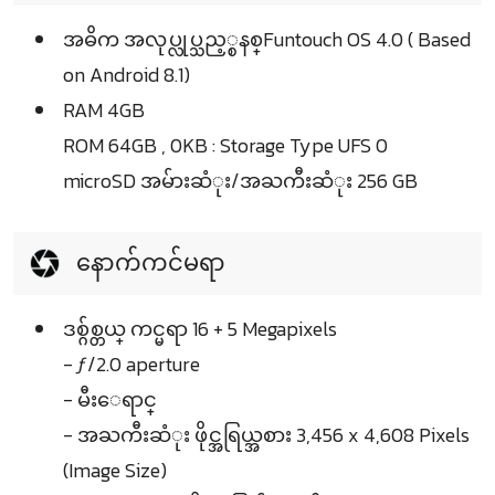
အဓိက အလုပ္လုပ္သည့္စနစ္Funtouch OS 4.0 ( Based
on Android 8.1)
RAM 4GB
ROM 64GB , 0KB : Storage Type UFS 0
microSD အမ်ားဆံုး/အႀကီးဆံုး 256 GB
နောက်ကင်မရာ
ဒစ္ဂ်စ္တယ္ ကင္မရာ 16 + 5 Megapixels
- ƒ/2.0 aperture
- မီးေရာင္
- အႀကီးဆံုး ဖိုင္အရြယ္အစား 3,456 x 4,608 Pixels
(Image Size)