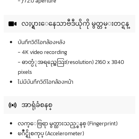
- ƒ/2.0 aperture
လႈပ္ရွားေနေသာဗီဒီယိုကို မွတ္တမ္းတင္ရန္
บันทึกวิดีโอกล้องหลัง
- 4K video recording
- ဓာတ္ပံုအရည္အေသြး(resolution) 2160 x 3840
pixels
ไม่มีบันทึกวิดีโอกล้องหน้า
အာရုံခံစနစ္
လက္ေဗြရာ မွတ္ထားသည့္စနစ္ (Fingerprint)
ၿဂိဳင္ရိုစကုပ္ (Accelerometer)