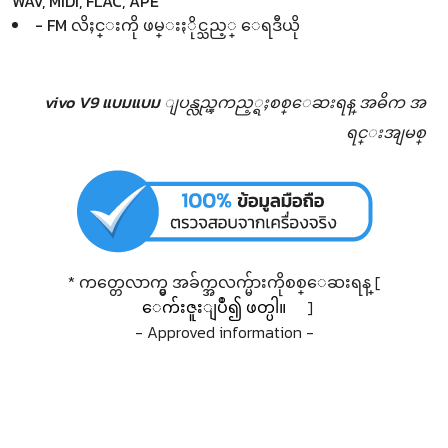
WAV, MIDI, FLAC, APE
- FM လိႈင္းကို ဖမ္းႏိုင္သည့္ ေရဒီယို
vivo V9 แบมแบม ျပန္လည္ၾကည့္ရႈစစ္ေဆးရန္
အဓိက အ
ရင္းအျမစ္
* ကတ္တေလာက္မွ အခ်က္အလက္မ်ားကိုစစ္ေဆးရန္ [
ေက်းဇူးျပဳ၍ ဖတ္ပါ။
]
- Approved information -