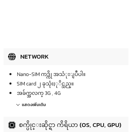
NETWORK
Nano-SIM ကဒ္ကို အသံုးျပဳပါ။
SIM card ၂ ခုသုံးႏုိင္သည္။
အခ်က္အလက္ 3G , 4G
แสดงเพิ่มเติม
စက္ပိုင္းဆိုင္ရာ ကိရိယာ (OS, CPU, GPU)