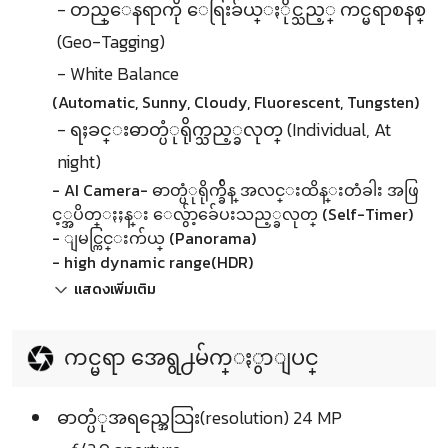
- တည္ေနရာကို ေရြးခ်ယ္ႏိုင္သည့္ ကင္မရာစနစ္
(Geo-Tagging)
- White Balance
(Automatic, Sunny, Cloudy, Fluorescent, Tungsten)
- ရႈခင္းဓာတ္ပံုရိုက္သည့္ခလုတ္ (Individual, At
night)
- AI Camera- ဓာတ္ပံုရိုက္ခ်ိန္ အလင္းထိန္းတံခါး အဖြ
င့္အပိတ္ႏႈန္း ေလွ်ာ့ခ်ေပးသည့္ခလုတ္ (Self-Timer)
- ျမင္ကြင္းက်ယ္ (Panorama)
- high dynamic range(HDR)
แสดงเพิ่มเติม
ကင္မရာ အေရွ႕မ်က္ႏွာျပင္
ဓာတ္ပံုအရည္အေသြး(resolution) 24 MP