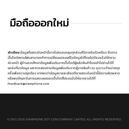
มือถือออกใหม่
คำเตือน
ข้อมูลที่แสดงในหน้านี้อาจไม่ครอบคลุมทุกส่วนที่มีภายในตัวเครื่อง ซึ่งทาง
เว็บไซต์สยามโฟนสามารถทำการเปลี่ยนแปลงแก้ไขข้อมูลได้โดยไม่ต้องแจ้งให้ทราบ
ล่วงหน้า ผู้อ่านควรศึกษาข้อมูลเพิ่มเติมจากเว็บไซต์ผู้ผลิตสินค้าโดยเข้าไปอ่านได้ที่
แหล่งที่มาข้อมูล
และควรสอบถามข้อมูลเพิ่มเติมจากผู้ขายสินค้า ณ จุดวางจำหน่ายทุก
ครั้งเพื่อความถูกต้อง หากพบว่าข้อมูลรายละเอียดที่เราแสดงในหน้านี้มีความผิดพลาด
หรือพบปัญหาในการแสดงผลของเว็บไซต์โปรดแจ้งให้เราทราบได้ที่
feedback@siamphone.com
© 2001-2026 SIAMPHONE DOT COM COMPANY LIMITED. ALL RIGHTS RESERVED.