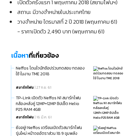
เปิดตัวครั้งแรก 1 พฤษภาคม 2018 (สยามโฟนฯ)
สถานะ มีวางจำหน่ายในประเทศไทย
วางจำหน่าย ไตรมาสที่ 2 ปี 2018 (พฤษภาคม 61)
- ราคาเปิดตัว 2,490 บาท (พฤษภาคม 61)
เนื้อหา
ที่เกี่ยวข้อง
Neffos โดนใจนักช้อปร่วมทดสอบ ทดลอง
ใช้ ในงาน TME 2018
สมาร์ทโฟน
| 27 ก.ย. 61
TP-Link เปิดตัว Neffos N1 สมาร์ทโฟน
กล้องหลังคู่ 12MP+12MP ชิปเซ็ต Helio
P25 RAM 4GB
สมาร์ทโฟน
| 16 มี.ค. 61
ยังอยู่! Neffos เตรียมเปิดตัวสมาร์ทโฟน
รุ่นใหม่ หน้าจออัตราส่วน 18:9 ขุมพลัง