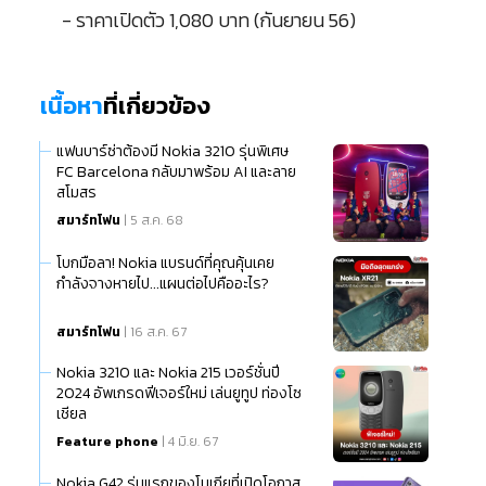
- ราคาเปิดตัว 1,080 บาท (กันยายน 56)
เนื้อหา
ที่เกี่ยวข้อง
แฟนบาร์ซ่าต้องมี Nokia 3210 รุ่นพิเศษ
FC Barcelona กลับมาพร้อม AI และลาย
สโมสร
สมาร์ทโฟน
| 5 ส.ค. 68
โบกมือลา! Nokia แบรนด์ที่คุณคุ้นเคย
กำลังจางหายไป...แผนต่อไปคืออะไร?
สมาร์ทโฟน
| 16 ส.ค. 67
Nokia 3210 และ Nokia 215 เวอร์ชั่นปี
2024 อัพเกรดฟีเจอร์ใหม่ เล่นยูทูป ท่องโซ
เชียล
Feature phone
| 4 มิ.ย. 67
Nokia G42 รุ่นแรกของโนเกียที่เปิดโอกาส