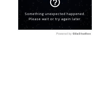
help_outline
Something unexpected happened.
Please wait or try again later.
Powered by 
GliaStudios