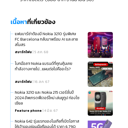
เนื้อหา
ที่เกี่ยวข้อง
แฟนบาร์ซ่าต้องมี Nokia 3210 รุ่นพิเศษ
FC Barcelona กลับมาพร้อม AI และลาย
สโมสร
สมาร์ทโฟน
| 5 ส.ค. 68
โบกมือลา! Nokia แบรนด์ที่คุณคุ้นเคย
กำลังจางหายไป...แผนต่อไปคืออะไร?
สมาร์ทโฟน
| 16 ส.ค. 67
Nokia 3210 และ Nokia 215 เวอร์ชั่นปี
2024 อัพเกรดฟีเจอร์ใหม่ เล่นยูทูป ท่องโซ
เชียล
Feature phone
| 4 มิ.ย. 67
Nokia G42 รุ่นแรกของโนเกียที่เปิดโอกาส
ให้เจ้าของซ่อมมือถือเองได้ ราคา 6,790