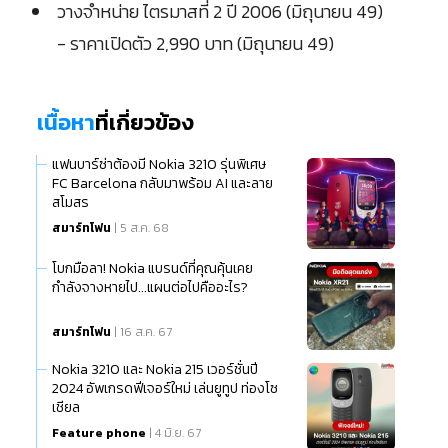
วางจำหน่าย ไตรมาสที่ 2 ปี 2006 (มิถุนายน 49)
- ราคาเปิดตัว 2,990 บาท (มิถุนายน 49)
เนื้อหา
ที่เกี่ยวข้อง
แฟนบาร์ซ่าต้องมี Nokia 3210 รุ่นพิเศษ
FC Barcelona กลับมาพร้อม AI และลาย
สโมสร
สมาร์ทโฟน
| 5 ส.ค. 68
โบกมือลา! Nokia แบรนด์ที่คุณคุ้นเคย
กำลังจางหายไป...แผนต่อไปคืออะไร?
สมาร์ทโฟน
| 16 ส.ค. 67
Nokia 3210 และ Nokia 215 เวอร์ชั่นปี
2024 อัพเกรดฟีเจอร์ใหม่ เล่นยูทูป ท่องโซ
เชียล
Feature phone
| 4 มิ.ย. 67