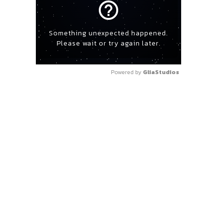
help_outline
Something unexpected happened.
Please wait or try again later.
Powered by 
GliaStudios