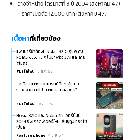
วางจำหน่าย ไตรมาสที่ 3 ปี 2004 (สิงหาคม 47)
- ราคาเปิดตัว 12,000 บาท (สิงหาคม 47)
เนื้อหา
ที่เกี่ยวข้อง
แฟนบาร์ซ่าต้องมี Nokia 3210 รุ่นพิเศษ
FC Barcelona กลับมาพร้อม AI และลาย
สโมสร
สมาร์ทโฟน
| 5 ส.ค. 68
โบกมือลา! Nokia แบรนด์ที่คุณคุ้นเคย
กำลังจางหายไป...แผนต่อไปคืออะไร?
สมาร์ทโฟน
| 16 ส.ค. 67
Nokia 3210 และ Nokia 215 เวอร์ชั่นปี
2024 อัพเกรดฟีเจอร์ใหม่ เล่นยูทูป ท่องโซ
เชียล
Feature phone
| 4 มิ.ย. 67