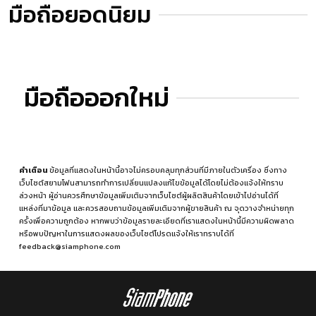
มือถือยอดนิยม
มือถือออกใหม่
คำเตือน
ข้อมูลที่แสดงในหน้านี้อาจไม่ครอบคลุมทุกส่วนที่มีภายในตัวเครื่อง ซึ่งทาง
เว็บไซต์สยามโฟนสามารถทำการเปลี่ยนแปลงแก้ไขข้อมูลได้โดยไม่ต้องแจ้งให้ทราบ
ล่วงหน้า ผู้อ่านควรศึกษาข้อมูลเพิ่มเติมจากเว็บไซต์ผู้ผลิตสินค้าโดยเข้าไปอ่านได้ที่
แหล่งที่มาข้อมูล
และควรสอบถามข้อมูลเพิ่มเติมจากผู้ขายสินค้า ณ จุดวางจำหน่ายทุก
ครั้งเพื่อความถูกต้อง หากพบว่าข้อมูลรายละเอียดที่เราแสดงในหน้านี้มีความผิดพลาด
หรือพบปัญหาในการแสดงผลของเว็บไซต์โปรดแจ้งให้เราทราบได้ที่
feedback@siamphone.com