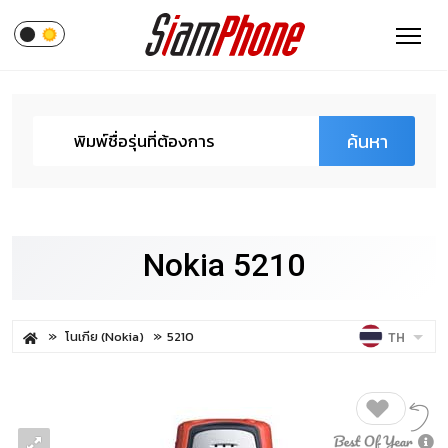
ค้นหา
Nokia 5210
โนเกีย (Nokia)
5210
TH