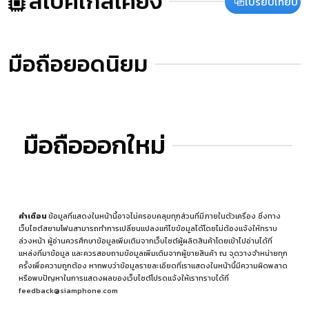
สเปคใกล้เคียง
เปรียบเทียบ
มือถือยอดนิยม
มือถือออกใหม่
คำเตือน
ข้อมูลที่แสดงในหน้านี้อาจไม่ครอบคลุมทุกส่วนที่มีภายในตัวเครื่อง ซึ่งทาง
เว็บไซต์สยามโฟนสามารถทำการเปลี่ยนแปลงแก้ไขข้อมูลได้โดยไม่ต้องแจ้งให้ทราบ
ล่วงหน้า ผู้อ่านควรศึกษาข้อมูลเพิ่มเติมจากเว็บไซต์ผู้ผลิตสินค้าโดยเข้าไปอ่านได้ที่
แหล่งที่มาข้อมูล
และควรสอบถามข้อมูลเพิ่มเติมจากผู้ขายสินค้า ณ จุดวางจำหน่ายทุก
ครั้งเพื่อความถูกต้อง หากพบว่าข้อมูลรายละเอียดที่เราแสดงในหน้านี้มีความผิดพลาด
หรือพบปัญหาในการแสดงผลของเว็บไซต์โปรดแจ้งให้เราทราบได้ที่
feedback@siamphone.com