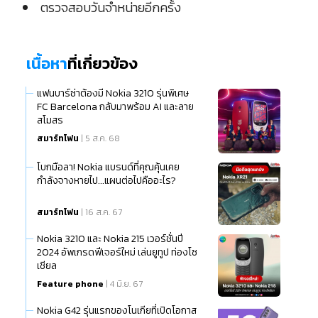
ตรวจสอบวันจำหน่ายอีกครั้ง
เนื้อหา
ที่เกี่ยวข้อง
แฟนบาร์ซ่าต้องมี Nokia 3210 รุ่นพิเศษ
FC Barcelona กลับมาพร้อม AI และลาย
สโมสร
สมาร์ทโฟน
| 5 ส.ค. 68
โบกมือลา! Nokia แบรนด์ที่คุณคุ้นเคย
กำลังจางหายไป...แผนต่อไปคืออะไร?
สมาร์ทโฟน
| 16 ส.ค. 67
Nokia 3210 และ Nokia 215 เวอร์ชั่นปี
2024 อัพเกรดฟีเจอร์ใหม่ เล่นยูทูป ท่องโซ
เชียล
Feature phone
| 4 มิ.ย. 67
Nokia G42 รุ่นแรกของโนเกียที่เปิดโอกาส