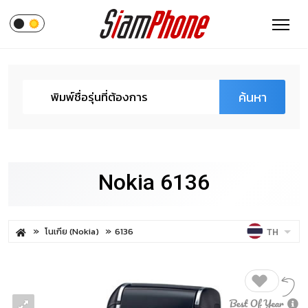
ค้นหา
Nokia 6136
โนเกีย (Nokia)
6136
TH