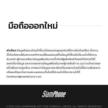
มือถือออกใหม่
คำเตือน
ข้อมูลที่แสดงในหน้านี้อาจไม่ครอบคลุมทุกส่วนที่มีภายในตัวเครื่อง ซึ่งทาง
เว็บไซต์สยามโฟนสามารถทำการเปลี่ยนแปลงแก้ไขข้อมูลได้โดยไม่ต้องแจ้งให้ทราบ
ล่วงหน้า ผู้อ่านควรศึกษาข้อมูลเพิ่มเติมจากเว็บไซต์ผู้ผลิตสินค้าโดยเข้าไปอ่านได้ที่
แหล่งที่มาข้อมูล
และควรสอบถามข้อมูลเพิ่มเติมจากผู้ขายสินค้า ณ จุดวางจำหน่ายทุก
ครั้งเพื่อความถูกต้อง หากพบว่าข้อมูลรายละเอียดที่เราแสดงในหน้านี้มีความผิดพลาด
หรือพบปัญหาในการแสดงผลของเว็บไซต์โปรดแจ้งให้เราทราบได้ที่
feedback@siamphone.com
© 2001-2026 SIAMPHONE DOT COM COMPANY LIMITED. ALL RIGHTS RESERVED.