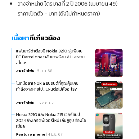
วางจำหน่าย ไตรมาสที่ 2 ปี 2006 (เมษายน 49)
ราคาเปิดตัว - บาท (ยังไม่กำหนดราคา)
เนื้อหา
ที่เกี่ยวข้อง
แฟนบาร์ซ่าต้องมี Nokia 3210 รุ่นพิเศษ
FC Barcelona กลับมาพร้อม AI และลาย
สโมสร
สมาร์ทโฟน
| 5 ส.ค. 68
โบกมือลา! Nokia แบรนด์ที่คุณคุ้นเคย
กำลังจางหายไป...แผนต่อไปคืออะไร?
สมาร์ทโฟน
| 16 ส.ค. 67
Nokia 3210 และ Nokia 215 เวอร์ชั่นปี
2024 อัพเกรดฟีเจอร์ใหม่ เล่นยูทูป ท่องโซ
เชียล
Feature phone
| 4 มิ.ย. 67