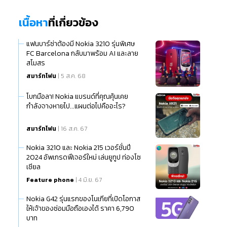
เนื้อหา
ที่เกี่ยวข้อง
แฟนบาร์ซ่าต้องมี Nokia 3210 รุ่นพิเศษ
FC Barcelona กลับมาพร้อม AI และลาย
สโมสร
สมาร์ทโฟน
| 5 ส.ค. 68
โบกมือลา! Nokia แบรนด์ที่คุณคุ้นเคย
กำลังจางหายไป...แผนต่อไปคืออะไร?
สมาร์ทโฟน
| 16 ส.ค. 67
Nokia 3210 และ Nokia 215 เวอร์ชั่นปี
2024 อัพเกรดฟีเจอร์ใหม่ เล่นยูทูป ท่องโซ
เชียล
Feature phone
| 4 มิ.ย. 67
Nokia G42 รุ่นแรกของโนเกียที่เปิดโอกาส
ให้เจ้าของซ่อมมือถือเองได้ ราคา 6,790
บาท