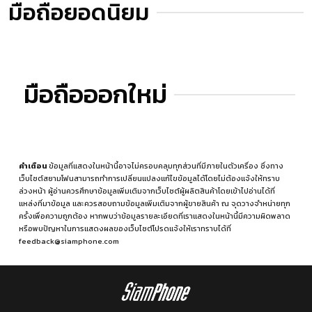
มือถือยอดนิยม
มือถือออกใหม่
คำเตือน
ข้อมูลที่แสดงในหน้านี้อาจไม่ครอบคลุมทุกส่วนที่มีภายในตัวเครื่อง ซึ่งทาง
เว็บไซต์สยามโฟนสามารถทำการเปลี่ยนแปลงแก้ไขข้อมูลได้โดยไม่ต้องแจ้งให้ทราบ
ล่วงหน้า ผู้อ่านควรศึกษาข้อมูลเพิ่มเติมจากเว็บไซต์ผู้ผลิตสินค้าโดยเข้าไปอ่านได้ที่
แหล่งที่มาข้อมูล
และควรสอบถามข้อมูลเพิ่มเติมจากผู้ขายสินค้า ณ จุดวางจำหน่ายทุก
ครั้งเพื่อความถูกต้อง หากพบว่าข้อมูลรายละเอียดที่เราแสดงในหน้านี้มีความผิดพลาด
หรือพบปัญหาในการแสดงผลของเว็บไซต์โปรดแจ้งให้เราทราบได้ที่
feedback@siamphone.com