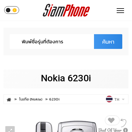
ค้นหา
Nokia 6230i
โนเกีย (Nokia)
6230i
TH