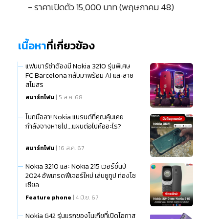
- ราคาเปิดตัว 15,000 บาท (พฤษภาคม 48)
เนื้อหา
ที่เกี่ยวข้อง
แฟนบาร์ซ่าต้องมี Nokia 3210 รุ่นพิเศษ
FC Barcelona กลับมาพร้อม AI และลาย
สโมสร
สมาร์ทโฟน
| 5 ส.ค. 68
โบกมือลา! Nokia แบรนด์ที่คุณคุ้นเคย
กำลังจางหายไป...แผนต่อไปคืออะไร?
สมาร์ทโฟน
| 16 ส.ค. 67
Nokia 3210 และ Nokia 215 เวอร์ชั่นปี
2024 อัพเกรดฟีเจอร์ใหม่ เล่นยูทูป ท่องโซ
เชียล
Feature phone
| 4 มิ.ย. 67
Nokia G42 รุ่นแรกของโนเกียที่เปิดโอกาส