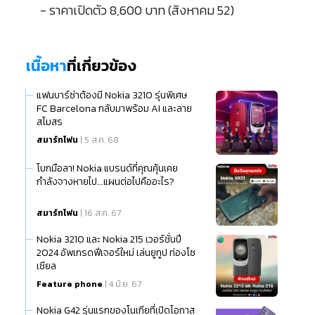
- ราคาเปิดตัว 8,600 บาท (สิงหาคม 52)
เนื้อหา
ที่เกี่ยวข้อง
แฟนบาร์ซ่าต้องมี Nokia 3210 รุ่นพิเศษ
FC Barcelona กลับมาพร้อม AI และลาย
สโมสร
สมาร์ทโฟน
| 5 ส.ค. 68
โบกมือลา! Nokia แบรนด์ที่คุณคุ้นเคย
กำลังจางหายไป...แผนต่อไปคืออะไร?
สมาร์ทโฟน
| 16 ส.ค. 67
Nokia 3210 และ Nokia 215 เวอร์ชั่นปี
2024 อัพเกรดฟีเจอร์ใหม่ เล่นยูทูป ท่องโซ
เชียล
Feature phone
| 4 มิ.ย. 67
Nokia G42 รุ่นแรกของโนเกียที่เปิดโอกาส