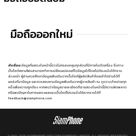
มือถือออกใหม่
คำเตือน
ข้อมูลที่แสดงในหน้านี้อาจไม่ครอบคลุมทุกส่วนที่มีภายในตัวเครื่อง ซึ่งทาง
เว็บไซต์สยามโฟนสามารถทำการเปลี่ยนแปลงแก้ไขข้อมูลได้โดยไม่ต้องแจ้งให้ทราบ
ล่วงหน้า ผู้อ่านควรศึกษาข้อมูลเพิ่มเติมจากเว็บไซต์ผู้ผลิตสินค้าโดยเข้าไปอ่านได้ที่
แหล่งที่มาข้อมูล
และควรสอบถามข้อมูลเพิ่มเติมจากผู้ขายสินค้า ณ จุดวางจำหน่ายทุก
ครั้งเพื่อความถูกต้อง หากพบว่าข้อมูลรายละเอียดที่เราแสดงในหน้านี้มีความผิดพลาด
หรือพบปัญหาในการแสดงผลของเว็บไซต์โปรดแจ้งให้เราทราบได้ที่
feedback@siamphone.com
© 2001-2026 SIAMPHONE DOT COM COMPANY LIMITED. ALL RIGHTS RESERVED.