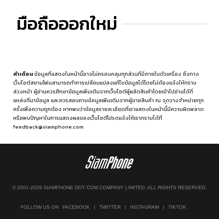
มือถือออกใหม่
คำเตือน
ข้อมูลที่แสดงในหน้านี้อาจไม่ครอบคลุมทุกส่วนที่มีภายในตัวเครื่อง ซึ่งทาง
เว็บไซต์สยามโฟนสามารถทำการเปลี่ยนแปลงแก้ไขข้อมูลได้โดยไม่ต้องแจ้งให้ทราบ
ล่วงหน้า ผู้อ่านควรศึกษาข้อมูลเพิ่มเติมจากเว็บไซต์ผู้ผลิตสินค้าโดยเข้าไปอ่านได้ที่
แหล่งที่มาข้อมูล
และควรสอบถามข้อมูลเพิ่มเติมจากผู้ขายสินค้า ณ จุดวางจำหน่ายทุก
ครั้งเพื่อความถูกต้อง หากพบว่าข้อมูลรายละเอียดที่เราแสดงในหน้านี้มีความผิดพลาด
หรือพบปัญหาในการแสดงผลของเว็บไซต์โปรดแจ้งให้เราทราบได้ที่
feedback@siamphone.com
© 2001-2026 SIAMPHONE DOT COM COMPANY LIMITED. ALL RIGHTS RESERVED.
FOLLOW US ON
FACEBOOK
|
TWITTER
|
INSTAGRAM
|
TIKTOK