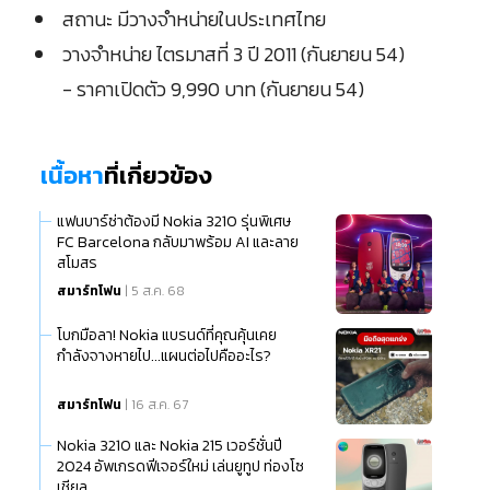
สถานะ มีวางจำหน่ายในประเทศไทย
วางจำหน่าย ไตรมาสที่ 3 ปี 2011 (กันยายน 54)
- ราคาเปิดตัว 9,990 บาท (กันยายน 54)
เนื้อหา
ที่เกี่ยวข้อง
แฟนบาร์ซ่าต้องมี Nokia 3210 รุ่นพิเศษ
FC Barcelona กลับมาพร้อม AI และลาย
สโมสร
สมาร์ทโฟน
| 5 ส.ค. 68
โบกมือลา! Nokia แบรนด์ที่คุณคุ้นเคย
กำลังจางหายไป...แผนต่อไปคืออะไร?
สมาร์ทโฟน
| 16 ส.ค. 67
Nokia 3210 และ Nokia 215 เวอร์ชั่นปี
2024 อัพเกรดฟีเจอร์ใหม่ เล่นยูทูป ท่องโซ
เชียล