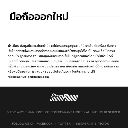
มือถือออกใหม่
คำเตือน
ข้อมูลที่แสดงในหน้านี้อาจไม่ครอบคลุมทุกส่วนที่มีภายในตัวเครื่อง ซึ่งทาง
เว็บไซต์สยามโฟนสามารถทำการเปลี่ยนแปลงแก้ไขข้อมูลได้โดยไม่ต้องแจ้งให้ทราบ
ล่วงหน้า ผู้อ่านควรศึกษาข้อมูลเพิ่มเติมจากเว็บไซต์ผู้ผลิตสินค้าโดยเข้าไปอ่านได้ที่
แหล่งที่มาข้อมูล
และควรสอบถามข้อมูลเพิ่มเติมจากผู้ขายสินค้า ณ จุดวางจำหน่ายทุก
ครั้งเพื่อความถูกต้อง หากพบว่าข้อมูลรายละเอียดที่เราแสดงในหน้านี้มีความผิดพลาด
หรือพบปัญหาในการแสดงผลของเว็บไซต์โปรดแจ้งให้เราทราบได้ที่
feedback@siamphone.com
© 2001-2026 SIAMPHONE DOT COM COMPANY LIMITED. ALL RIGHTS RESERVED.
FOLLOW US ON
FACEBOOK
|
TWITTER
|
INSTAGRAM
|
TIKTOK