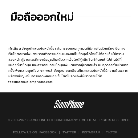
มือถือออกใหม่
คำเตือน
ข้อมูลที่แสดงในหน้านี้อาจไม่ครอบคลุมทุกส่วนที่มีภายในตัวเครื่อง ซึ่งทาง
เว็บไซต์สยามโฟนสามารถทำการเปลี่ยนแปลงแก้ไขข้อมูลได้โดยไม่ต้องแจ้งให้ทราบ
ล่วงหน้า ผู้อ่านควรศึกษาข้อมูลเพิ่มเติมจากเว็บไซต์ผู้ผลิตสินค้าโดยเข้าไปอ่านได้ที่
แหล่งที่มาข้อมูล
และควรสอบถามข้อมูลเพิ่มเติมจากผู้ขายสินค้า ณ จุดวางจำหน่ายทุก
ครั้งเพื่อความถูกต้อง หากพบว่าข้อมูลรายละเอียดที่เราแสดงในหน้านี้มีความผิดพลาด
หรือพบปัญหาในการแสดงผลของเว็บไซต์โปรดแจ้งให้เราทราบได้ที่
feedback@siamphone.com
© 2001-2026 SIAMPHONE DOT COM COMPANY LIMITED. ALL RIGHTS RESERVED.
FOLLOW US ON
FACEBOOK
|
TWITTER
|
INSTAGRAM
|
TIKTOK