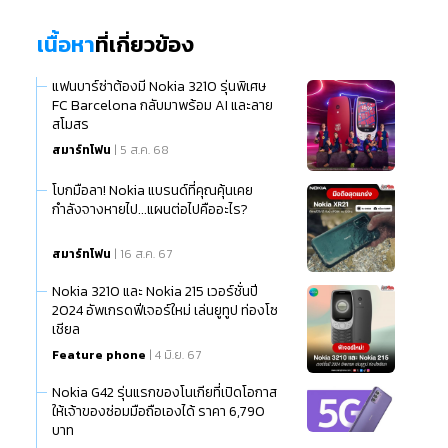
เนื้อหา
ที่เกี่ยวข้อง
แฟนบาร์ซ่าต้องมี Nokia 3210 รุ่นพิเศษ
FC Barcelona กลับมาพร้อม AI และลาย
สโมสร
สมาร์ทโฟน
| 5 ส.ค. 68
โบกมือลา! Nokia แบรนด์ที่คุณคุ้นเคย
กำลังจางหายไป...แผนต่อไปคืออะไร?
สมาร์ทโฟน
| 16 ส.ค. 67
Nokia 3210 และ Nokia 215 เวอร์ชั่นปี
2024 อัพเกรดฟีเจอร์ใหม่ เล่นยูทูป ท่องโซ
เชียล
Feature phone
| 4 มิ.ย. 67
Nokia G42 รุ่นแรกของโนเกียที่เปิดโอกาส
ให้เจ้าของซ่อมมือถือเองได้ ราคา 6,790
บาท