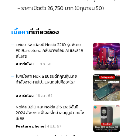
- ราคาเปิดตัว 26,750 บาท (มิถุนายน 50)
เนื้อหา
ที่เกี่ยวข้อง
แฟนบาร์ซ่าต้องมี Nokia 3210 รุ่นพิเศษ
FC Barcelona กลับมาพร้อม AI และลาย
สโมสร
สมาร์ทโฟน
| 5 ส.ค. 68
โบกมือลา! Nokia แบรนด์ที่คุณคุ้นเคย
กำลังจางหายไป...แผนต่อไปคืออะไร?
สมาร์ทโฟน
| 16 ส.ค. 67
Nokia 3210 และ Nokia 215 เวอร์ชั่นปี
2024 อัพเกรดฟีเจอร์ใหม่ เล่นยูทูป ท่องโซ
เชียล
Feature phone
| 4 มิ.ย. 67