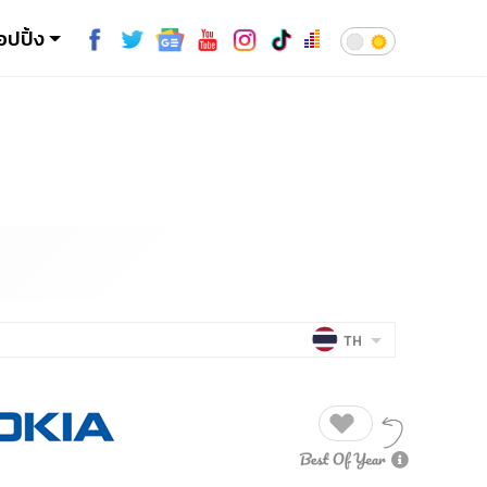
อปปิ้ง
TH