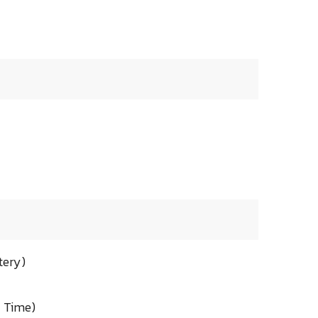
tery)
y Time)