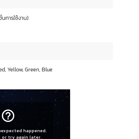
ั่นการใช้งาน)
 Red, Yellow, Green, Blue
help_outline
nexpected happened.
 or try again later.