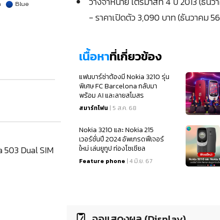
วางจำหน่าย ไตรมาสที่ 4 ปี 2013 (ธันว
n
Blue
- ราคาเปิดตัว 3,090 บาท (ธันวาคม 56
เนื้อหา
ที่เกี่ยวข้อง
แฟนบาร์ซ่าต้องมี Nokia 3210 รุ่น
พิเศษ FC Barcelona กลับมา
พร้อม AI และลายสโมสร
สมาร์ทโฟน
| 5 ส.ค. 68
Nokia 3210 และ Nokia 215
เวอร์ชั่นปี 2024 อัพเกรดฟีเจอร์
ha 503 Dual SIM
ใหม่ เล่นยูทูป ท่องโซเชียล
Feature phone
| 4 มิ.ย. 67
จอแสดงผล (Display)