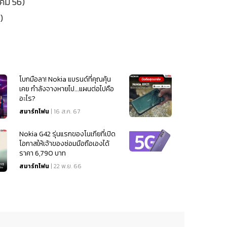
าคม 56)
)
โบกมือลา! Nokia แบรนด์ที่คุณคุ้น
เคย กำลังจางหายไป...แผนต่อไปคือ
อะไร?
สมาร์ทโฟน
| 16 ส.ค. 67
Nokia G42 รุ่นแรกของโนเกียที่เปิด
โอกาสให้เจ้าของซ่อมมือถือเองได้
ราคา 6,790 บาท
สมาร์ทโฟน
| 22 พ.ย. 66